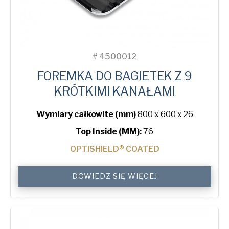
#
4500012
FOREMKA DO BAGIETEK Z 9
KRÓTKIMI KANAŁAMI
Wymiary całkowite (mm)
800 x 600 x 26
Top Inside (MM):
76
OPTISHIELD® COATED
Baguette
DOWIEDZ SIĘ WIĘCEJ
Tray
with
9
Short
Channels
quantity