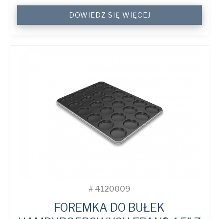
4.5"
DOWIEDZ SIĘ WIĘCEJ
Hamburger
ePAN®
Bun
Tray
with
24
Moulds
quantity
#
4120009
FOREMKA DO BUŁEK