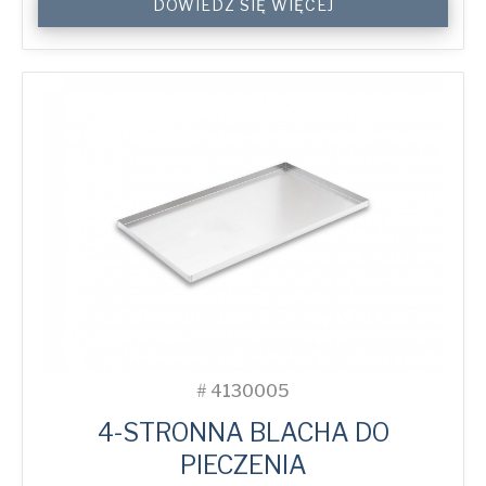
DOWIEDZ SIĘ WIĘCEJ
Sided
Plain
Baking
Tray
quantity
#
4130005
4-STRONNA BLACHA DO
PIECZENIA