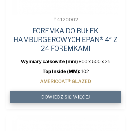
Politique de confidentialité
*
Oui, j'ai lu et compris
la politique de
#
4120002
confidentialité
American Pan Europe et de
FOREMKA DO BUŁEK
Bundy Baking Solutions.
HAMBURGEROWYCH EPAN® 4″ Z
24 FOREMKAMI
Wymiary całkowite (mm)
800 x 600 x 25
Top Inside (MM):
102
AMERICOAT® GLAZED
4"
DOWIEDZ SIĘ WIĘCEJ
Hamburger
ePAN®
Bun
Tray
with
24