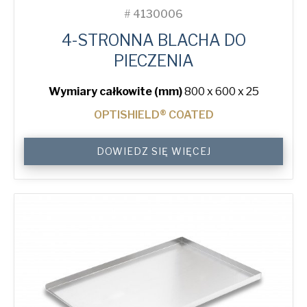
#
4130006
4-STRONNA BLACHA DO
PIECZENIA
Wymiary całkowite (mm)
800 x 600 x 25
OPTISHIELD® COATED
4-
DOWIEDZ SIĘ WIĘCEJ
Sided
Plain
Baking
Tray
quantity