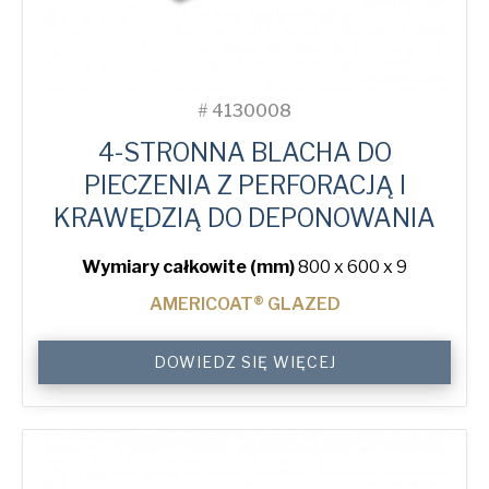
#
4130008
4-STRONNA BLACHA DO
PIECZENIA Z PERFORACJĄ I
KRAWĘDZIĄ DO DEPONOWANIA
Wymiary całkowite (mm)
800 x 600 x 9
AMERICOAT® GLAZED
4-
DOWIEDZ SIĘ WIĘCEJ
Sided
Peel
Lip
Perforated
Baking
Tray