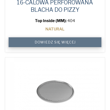
16-CALOWA PERFOROWANA
BLACHA DO PIZZY
Top Inside (MM):
404
NATURAL
16"
DOWIEDZ SIĘ WIĘCEJ
Perforated
Pizza
Tray
quantity