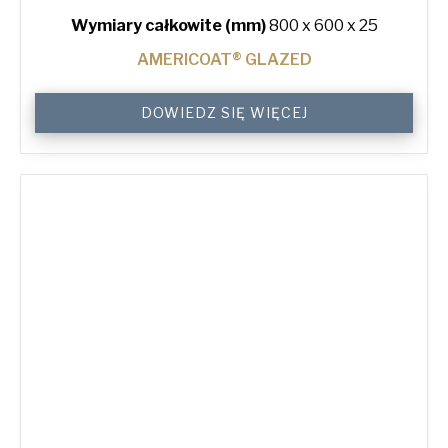
Wymiary całkowite (mm)
800 x 600 x 25
AMERICOAT® GLAZED
4-
DOWIEDZ SIĘ WIĘCEJ
Sided
Plain
Baking
Tray
quantity