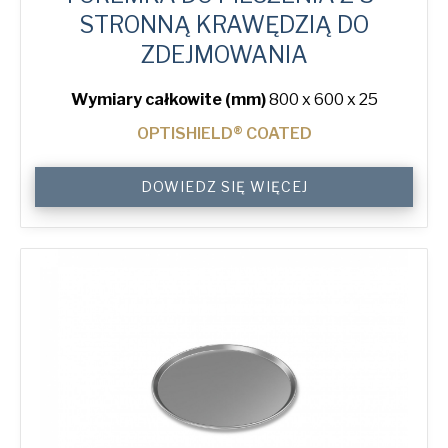
STRONNĄ KRAWĘDZIĄ DO
ZDEJMOWANIA
Wymiary całkowite (mm)
800 x 600 x 25
OPTISHIELD® COATED
3-
DOWIEDZ SIĘ WIĘCEJ
Sided
Peel
Lip
Plain
Baking
Tray
quantity