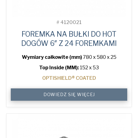
#
4120021
FOREMKA NA BUŁKI DO HOT
DOGÓW 6″ Z 24 FOREMKAMI
Wymiary całkowite (mm)
780 x 580 x 25
Top Inside (MM):
152 x 53
OPTISHIELD® COATED
6"
DOWIEDZ SIĘ WIĘCEJ
Hot
Dog
Bun
Tray
with
24
Moulds
quantity