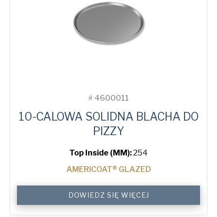
#
4600011
10-CALOWA SOLIDNA BLACHA DO
PIZZY
Top Inside (MM):
254
AMERICOAT® GLAZED
10"
DOWIEDZ SIĘ WIĘCEJ
Solid
Pizza