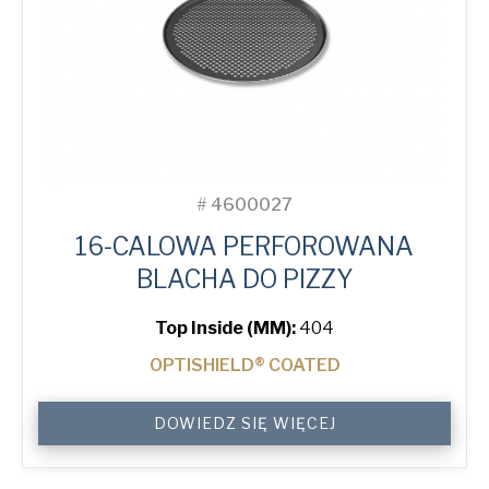
#
4600027
16-CALOWA PERFOROWANA
BLACHA DO PIZZY
Top Inside (MM):
404
OPTISHIELD® COATED
16"
DOWIEDZ SIĘ WIĘCEJ
Perforated
Pizza
Tray