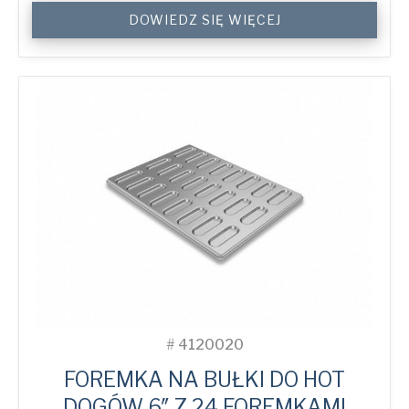
4-
DOWIEDZ SIĘ WIĘCEJ
Sided
Peel
Lip
Perforated
Baking
Tray
quantity
#
4120020
FOREMKA NA BUŁKI DO HOT
DOGÓW 6″ Z 24 FOREMKAMI