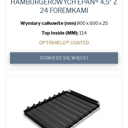
HAMBURGEROWYCH EPAN® 4,5″ Z
24 FOREMKAMI
Wymiary całkowite (mm)
800 x 600 x 25
Top Inside (MM):
114
OPTISHIELD® COATED
4.5"
DOWIEDZ SIĘ WIĘCEJ
Hamburger
ePAN®
Bun
Tray
with
24
Moulds
quantity