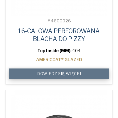
#
4600026
16-CALOWA PERFOROWANA
BLACHA DO PIZZY
Top Inside (MM):
404
AMERICOAT® GLAZED
16"
DOWIEDZ SIĘ WIĘCEJ
Perforated
Pizza
Tray
quantity