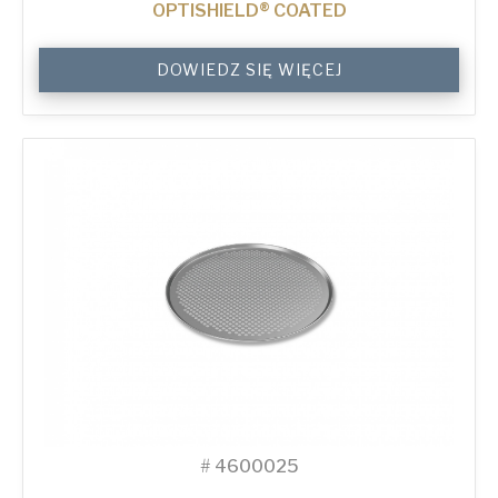
OPTISHIELD® COATED
10"
DOWIEDZ SIĘ WIĘCEJ
Solid
Pizza
Tray
quantity
#
4600025