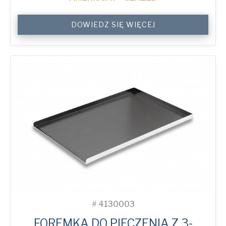
3-
DOWIEDZ SIĘ WIĘCEJ
Sided
Peel
Lip
Plain
Baking
Tray
quantity
#
4130003
FOREMKA DO PIECZENIA Z 3-