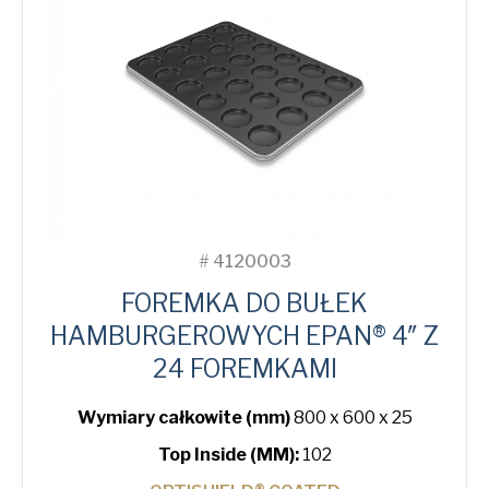
Moulds
quantity
#
4120003
FOREMKA DO BUŁEK
HAMBURGEROWYCH EPAN® 4″ Z
24 FOREMKAMI
Wymiary całkowite (mm)
800 x 600 x 25
Top Inside (MM):
102