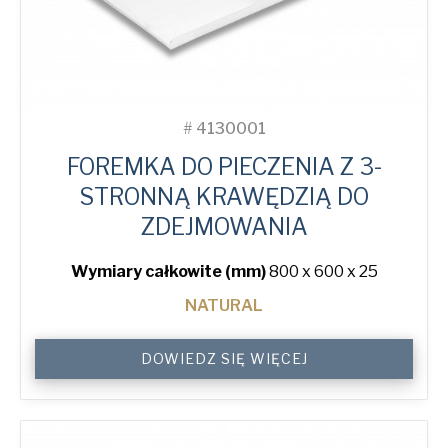
#
4130001
FOREMKA DO PIECZENIA Z 3-
STRONNĄ KRAWĘDZIĄ DO
ZDEJMOWANIA
Wymiary całkowite (mm)
800 x 600 x 25
NATURAL
3-
DOWIEDZ SIĘ WIĘCEJ
Sided
Peel
Lip
Plain
Baking