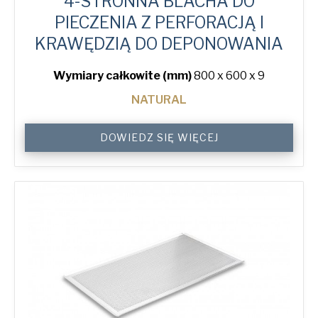
4-STRONNA BLACHA DO
PIECZENIA Z PERFORACJĄ I
KRAWĘDZIĄ DO DEPONOWANIA
Wymiary całkowite (mm)
800 x 600 x 9
NATURAL
4-
DOWIEDZ SIĘ WIĘCEJ
Sided
Peel
Lip
Perforated
Baking
Tray
quantity