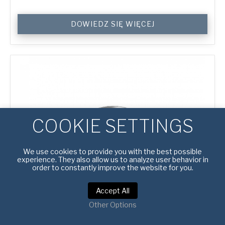
10"
DOWIEDZ SIĘ WIĘCEJ
Perforated
Pizza
Tray
quantity
COOKIE SETTINGS
We use cookies to provide you with the best possible
experience. They also allow us to analyze user behavior in
order to constantly improve the website for you.
Accept All
#
4600008
Other Options
10″ PERFOROWANA BLACHA DO