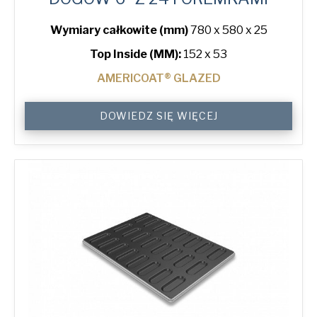
Wymiary całkowite (mm)
780 x 580 x 25
Top Inside (MM):
152 x 53
AMERICOAT® GLAZED
6"
DOWIEDZ SIĘ WIĘCEJ
Hot
Dog
Bun
Tray
with
24
Moulds
quantity