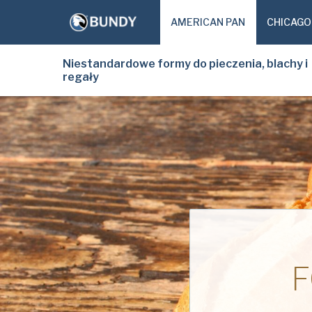
AMERICAN PAN
CHICAGO
Niestandardowe formy do pieczenia, blachy i
regały
F