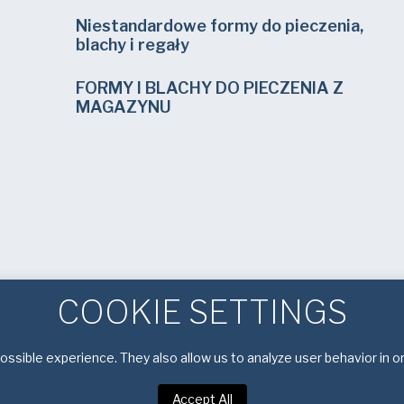
Niestandardowe formy do pieczenia,
blachy i regały
FORMY I BLACHY DO PIECZENIA Z
MAGAZYNU
COOKIE SETTINGS
ssible experience. They also allow us to analyze user behavior in o
Accept All