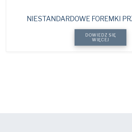
NIESTANDARDOWE FOREMKI P
Custom
DOWIEDZ SIĘ
Industrial
WIĘCEJ
System
Trays
quantity