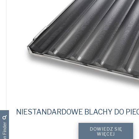
NIESTANDARDOWE BLACHY DO PIE
Pan Finder
Custom
DOWIEDZ SIĘ
TabLock
WIĘCEJ
Baking