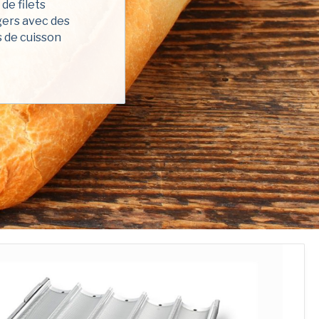
de filets
Téléphoner
*
gers avec des
s
s de cuisson
ns-nous vous aider?
 liste de diffusion!
*
Oui, je voudrais American Pan Europe et Bundy Baking Solutions pour me envoyer des mises à jour et les promotions de produits occasionnels.
fidentialité
*
t compris
la politique de confidentialité
 Europe et de Bundy Baking Solutions.