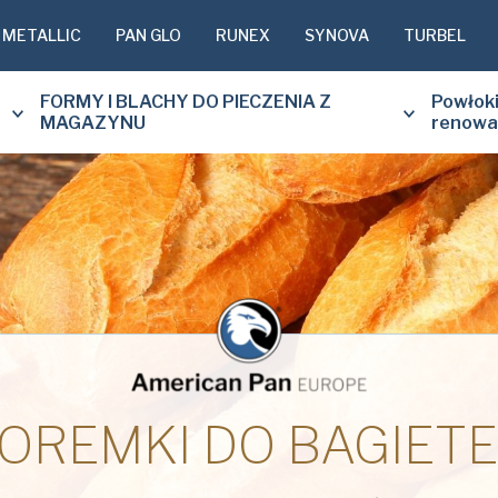
 METALLIC
PAN GLO
RUNEX
SYNOVA
TURBEL
FORMY I BLACHY DO PIECZENIA Z
Powłoki
MAGAZYNU
renowa
Prénom
*
Nom de l'entrep
OREMKI DO BAGIET
E-mail*
*