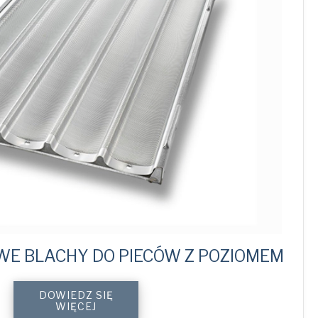
E BLACHY DO PIECÓW Z POZIOMEM
Custom
DOWIEDZ SIĘ
Rack
WIĘCEJ
Oven