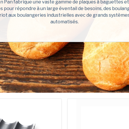
 Pan fabrique une vaste gamme de plaques à baguettes et 
Pays
*
s pour répondre à un large éventail de besoins, des boulan
United State
riot aux boulangeries industrielles avec de grands système
automatisés.
Comment pouvo
Joignez-vous à la
Politique de con
Oui, j'ai lu e
American Pan