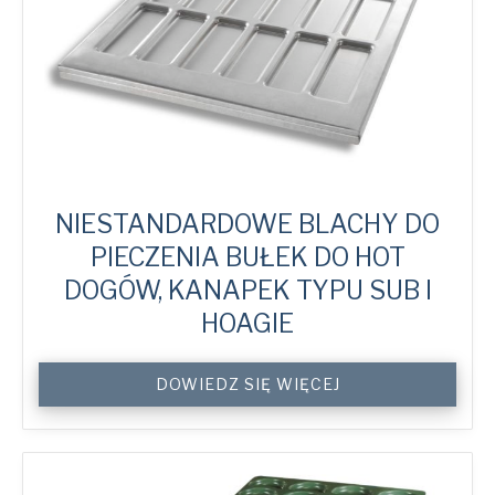
NIESTANDARDOWE BLACHY DO
PIECZENIA BUŁEK DO HOT
DOGÓW, KANAPEK TYPU SUB I
HOAGIE
Custom
DOWIEDZ SIĘ WIĘCEJ
Hot
Dog,
Sub
&
Hoagie