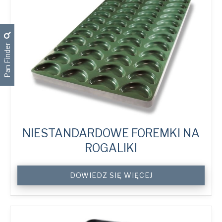
Bun
Trays
quantity
Pan Finder
NIESTANDARDOWE FOREMKI NA
ROGALIKI
Custom
DOWIEDZ SIĘ WIĘCEJ
Croissant
Roll
Trays
quantity