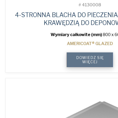
#
4130008
4-STRONNA BLACHA DO PIECZENIA 
KRAWĘDZIĄ DO DEPONO
Wymiary całkowite (mm)
800 x 6
AMERICOAT® GLAZED
4-
DOWIEDZ SIĘ
Sided
WIĘCEJ
Peel
Lip
Perforated
Baking
Tray
quantity