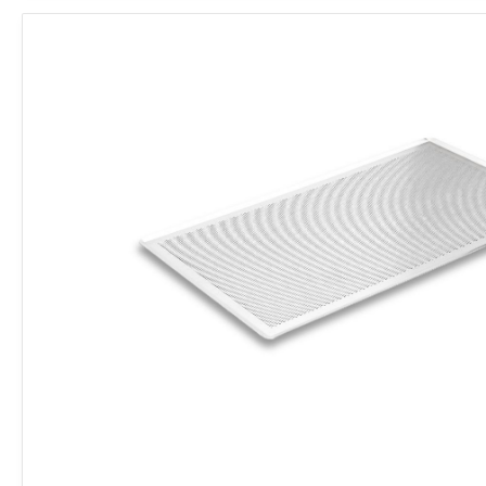
Baking
Tray
quantity