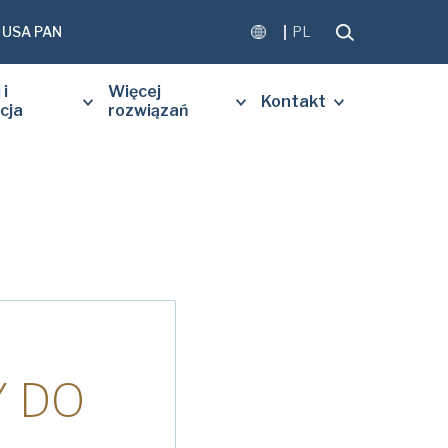
USA PAN
PL
 i
Więcej
Kontakt
cja
rozwiązań
Nom de famille
*
rise
*
 DO
Code Postal