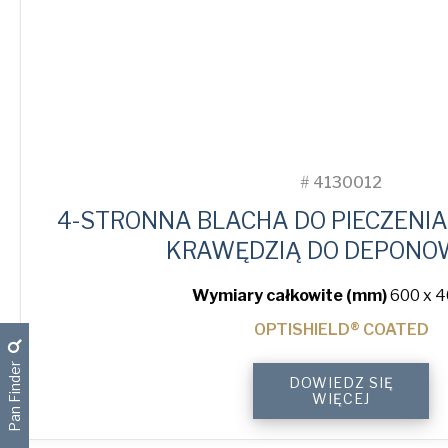
#
4130012
4-STRONNA BLACHA DO PIECZENIA 
KRAWĘDZIĄ DO DEPONO
Wymiary całkowite (mm)
600 x 4
OPTISHIELD® COATED
Pan Finder
4-
DOWIEDZ SIĘ
Sided
WIĘCEJ
Peel
Lip
Perforated