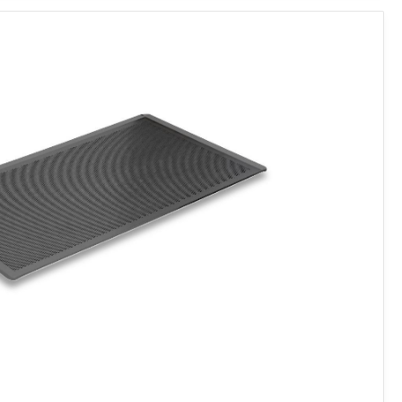
Baking
Tray
quantity