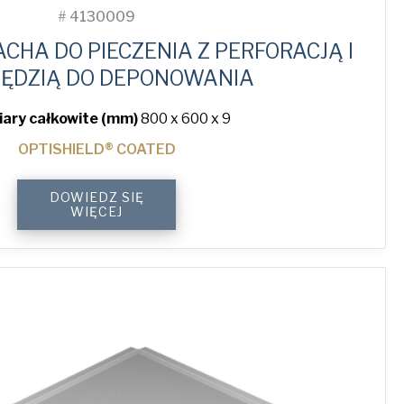
#
4130009
CHA DO PIECZENIA Z PERFORACJĄ I
ĘDZIĄ DO DEPONOWANIA
ary całkowite (mm)
800 x 600 x 9
OPTISHIELD® COATED
4-
DOWIEDZ SIĘ
Sided
WIĘCEJ
Peel
Lip
Perforated
Baking
Tray
quantity