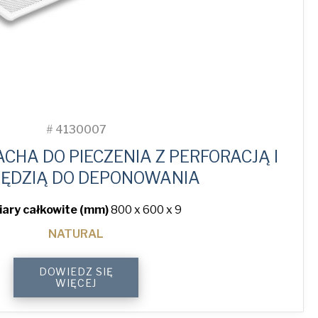
#
4130007
CHA DO PIECZENIA Z PERFORACJĄ I
ĘDZIĄ DO DEPONOWANIA
ary całkowite (mm)
800 x 600 x 9
NATURAL
4-
DOWIEDZ SIĘ
Sided
WIĘCEJ
Peel
Lip
Perforated