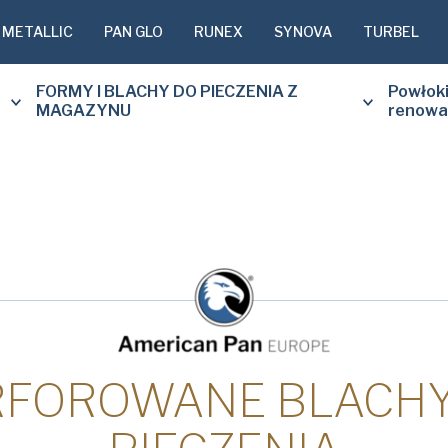
 METALLIC
PAN GLO
RUNEX
SYNOVA
TURBEL
FORMY I BLACHY DO PIECZENIA Z
Powłoki
MAGAZYNU
renowa
Prénom
*
Nom de l'entrep
RFOROWANE BLACHY
E-mail*
*