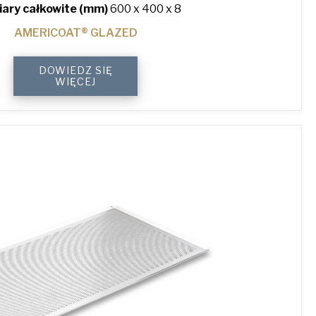
ary całkowite (mm)
600 x 400 x 8
AMERICOAT® GLAZED
4-
DOWIEDZ SIĘ
Sided
WIĘCEJ
Peel
Lip
Perforated
Baking
Tray
quantity