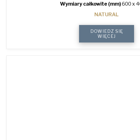
Wymiary całkowite (mm)
600 x 4
NATURAL
4-
DOWIEDZ SIĘ
Sided
WIĘCEJ
Peel
Lip
Perforated
Baking
Tray
quantity