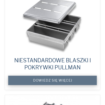
Trays
quantity
NIESTANDARDOWE BLASZKI I
POKRYWKI PULLMAN
Custom
DOWIEDZ SIĘ WIĘCEJ
Pullman
Tins
&
Covers
quantity