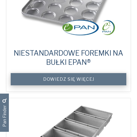
NIESTANDARDOWE FOREMKI NA
BUŁKI EPAN®
Custom
DOWIEDZ SIĘ WIĘCEJ
ePAN®
Bun
Trays
quantity
Pan Finder