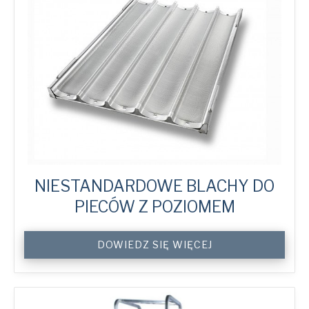
NIESTANDARDOWE BLACHY DO
PIECÓW Z POZIOMEM
Custom
DOWIEDZ SIĘ WIĘCEJ
Rack
Oven
Trays
quantity