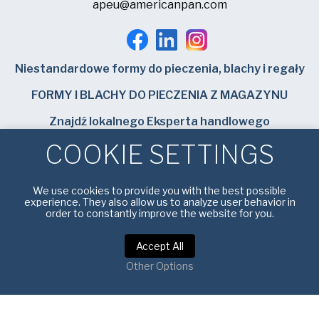
apeu@americanpan.com
Niestandardowe formy do pieczenia, blachy i regały
FORMY I BLACHY DO PIECZENIA Z MAGAZYNU
Znajdź lokalnego Eksperta handlowego
COOKIE SETTINGS
Bundy Baking Solutions
We use cookies to provide you with the best possible
experience. They also allow us to analyze user behavior in
order to constantly improve the website for you.
Warunki korzystania z usługi
|
Polityka prywatności
Accept All
Other Options
Copyright © 2026 American Pan Europe. Wszelkie prawa
zastrzeżone.