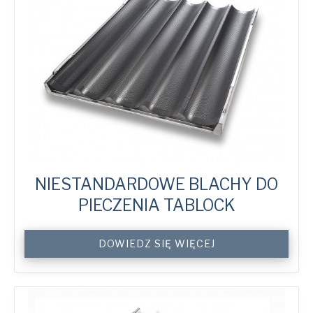
NIESTANDARDOWE BLACHY DO
PIECZENIA TABLOCK
Custom
DOWIEDZ SIĘ WIĘCEJ
TabLock
Baking
Screens
quantity