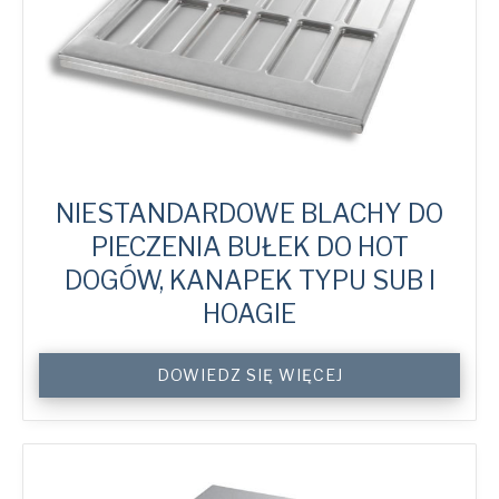
NIESTANDARDOWE BLACHY DO
PIECZENIA BUŁEK DO HOT
DOGÓW, KANAPEK TYPU SUB I
HOAGIE
Custom
DOWIEDZ SIĘ WIĘCEJ
Hot
Dog,
Sub
&
Hoagie
Bun