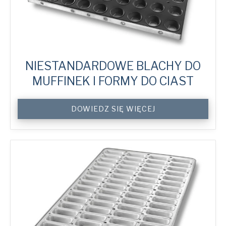
Politique de confidentialité
*
Oui, j'ai lu et compris
la politique de
confidentialité
American Pan Europe et de
Bundy Baking Solutions.
NIESTANDARDOWE BLACHY DO
MUFFINEK I FORMY DO CIAST
Custom
DOWIEDZ SIĘ WIĘCEJ
Muffin
Trays
&
Cake
Tins
quantity