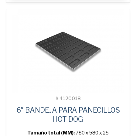
Bun
Tray
with
24
Moulds
cantidad
#
4120018
6″ BANDEJA PARA PANECILLOS
HOT DOG
Tamaño total (MM):
780 x 580 x 25