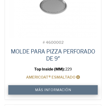
#
4600002
MOLDE PARA PIZZA PERFORADO
DE 9″
Top Inside (MM):
229
AMERICOAT® ESMALTADO
9"
MÁS INFORMACIÓN
Perforated
Pizza
Tray
cantidad