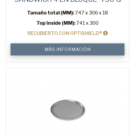
Tamaño total (MM):
747 x 306 x 18
Top Inside (MM):
741 x 300
RECUBIERTO CON OPTISHIELD®
Lid
MÁS INFORMACIÓN
for
750
g
Sandwich
4-
in-
Block
Bread
Tin
cantidad