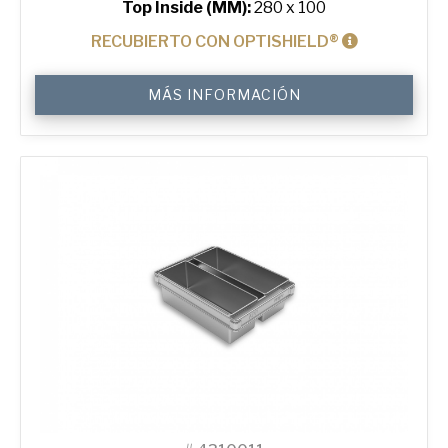
Top Inside (MM):
280 x 100
RECUBIERTO CON OPTISHIELD®
500
MÁS INFORMACIÓN
g
Standard
Bread
Tin
cantidad