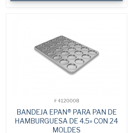
Premium
Wide
Tin
cantidad
#
4120008
BANDEJA EPAN® PARA PAN DE
HAMBURGUESA DE 4.5» CON 24
MOLDES