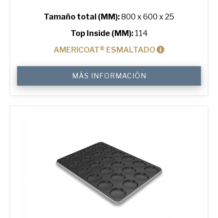
Tamaño total (MM):
800 x 600 x 25
Top Inside (MM):
114
AMERICOAT® ESMALTADO
4.5"
MÁS INFORMACIÓN
Hamburger
ePAN®
Bun
Tray
with
24
Moulds
cantidad