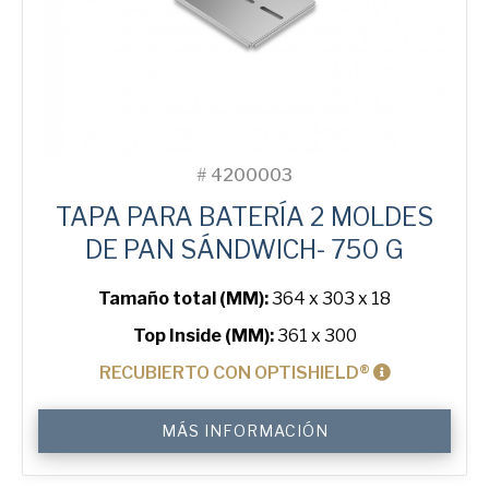
#
4200003
TAPA PARA BATERÍA 2 MOLDES
DE PAN SÁNDWICH- 750 G
Tamaño total (MM):
364 x 303 x 18
Top Inside (MM):
361 x 300
RECUBIERTO CON OPTISHIELD®
Lid
MÁS INFORMACIÓN
for
750
g