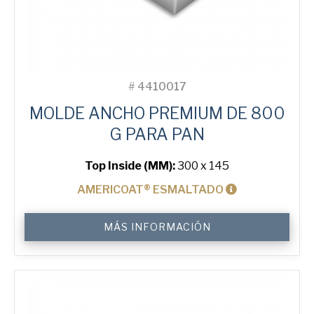
#
4410017
MOLDE ANCHO PREMIUM DE 800
G PARA PAN
Top Inside (MM):
300 x 145
AMERICOAT® ESMALTADO
800
MÁS INFORMACIÓN
g
Premium
Wide
Tin
cantidad