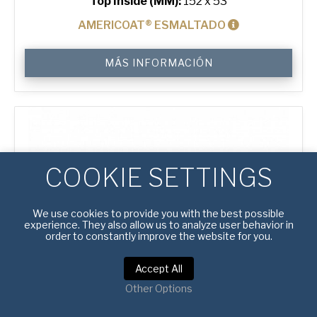
Top Inside (MM):
152 x 53
AMERICOAT® ESMALTADO
6"
MÁS INFORMACIÓN
Hot
Dog
Bun
Tray
with
24
Moulds
cantidad
COOKIE SETTINGS
We use cookies to provide you with the best possible
experience. They also allow us to analyze user behavior in
order to constantly improve the website for you.
Accept All
Other Options
#
4120021