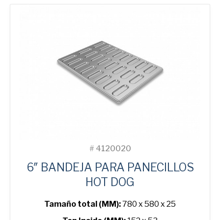
Sandwich
2-
in-
Line
Bread
Tin
cantidad
#
4120020
6″ BANDEJA PARA PANECILLOS
HOT DOG
Tamaño total (MM):
780 x 580 x 25