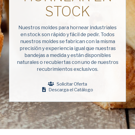
Apellido
American Pan
STOCK
(Obligatorio)
Chicago Metallic
Empresa
Pan GLO
Nuestros moldes para hornear industriales
(Obligatorio)
en stock son rápido y fácil de pedir. Todos
Runex
nuestros moldes se fabrican con la misma
Teléfono
precisión y experiencia igual que nuestras
Synova
bandejas a medida y están disponibles
naturales o recubiertas con uno de nuestros
Turbel
Dirección
recubrimientos exclusivos.
de
USA Pan
correo
electrónico
Solicitar Oferta
Nación
(Obligatorio)
Descarga el Catálogo
Nación *
(Obligatorio)
Consent
Sí, he leído y comprendo la
Política de privacidad
de
American Pan.
(Obligatorio)