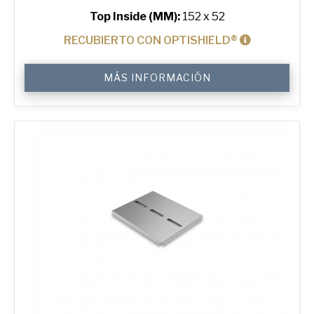
Top Inside (MM):
152 x 52
RECUBIERTO CON OPTISHIELD®
6"
MÁS INFORMACIÓN
Hot
Dog
Bun
Tray
with
24
Moulds
cantidad