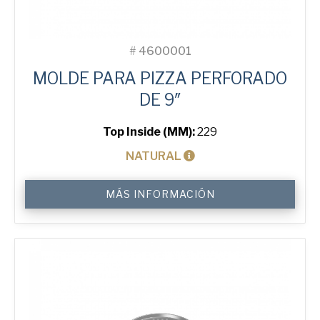
#
4600001
MOLDE PARA PIZZA PERFORADO
DE 9″
Top Inside (MM):
229
NATURAL
9"
MÁS INFORMACIÓN
Perforated
Pizza
Tray
cantidad