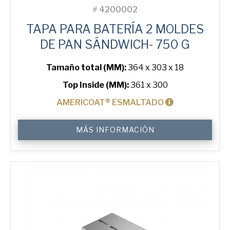
#
4200002
TAPA PARA BATERÍA 2 MOLDES
DE PAN SÁNDWICH- 750 G
Tamaño total (MM):
364 x 303 x 18
Top Inside (MM):
361 x 300
AMERICOAT® ESMALTADO
Lid
MÁS INFORMACIÓN
for
750
g
Sandwich
2-
in-
Line
Bread
Tin
cantidad