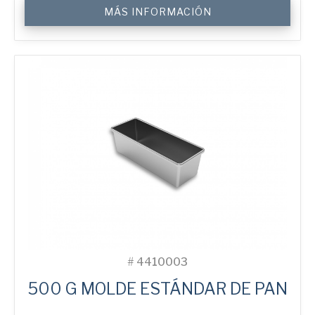
500
MÁS INFORMACIÓN
g
Standard
Bread
Tin
cantidad
#
4410003
500 G MOLDE ESTÁNDAR DE PAN