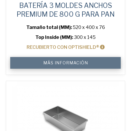
BATERÍA 3 MOLDES ANCHOS
PREMIUM DE 800 G PARA PAN
Tamaño total (MM):
520 x 400 x 76
Top Inside (MM):
300 x 145
RECUBIERTO CON OPTISHIELD®
800
MÁS INFORMACIÓN
g
Premium
Wide
3-
in-
Line
Bread
Tin
cantidad