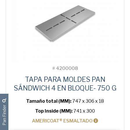
Moulds
cantidad
#
4200008
TAPA PARA MOLDES PAN
SÁNDWICH 4 EN BLOQUE- 750 G
Tamaño total (MM):
747 x 306 x 18
Pan Finder
Top Inside (MM):
741 x 300
AMERICOAT® ESMALTADO