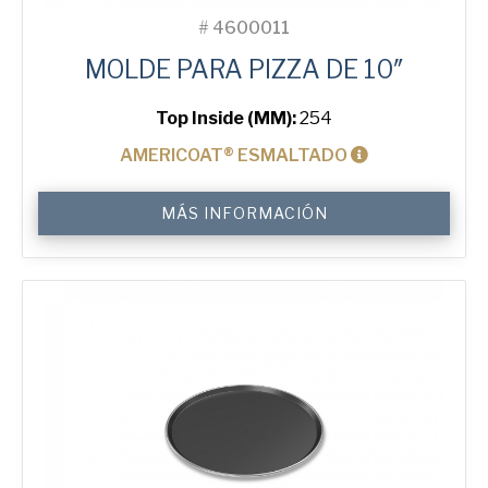
#
4600011
MOLDE PARA PIZZA DE 10″
Top Inside (MM):
254
AMERICOAT® ESMALTADO
10"
MÁS INFORMACIÓN
Solid
Pizza
Tray
cantidad