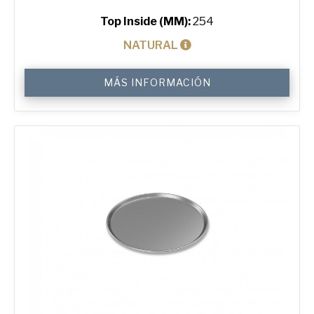
Top Inside (MM):
254
NATURAL
10"
MÁS INFORMACIÓN
Solid
Pizza
Tray
cantidad