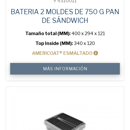
#
4310011
BATERIA 2 MOLDES DE 750 G PAN
DE SÁNDWICH
Tamaño total (MM):
400 x 294 x 121
Top Inside (MM):
340 x 120
AMERICOAT® ESMALTADO
750
MÁS INFORMACIÓN
g
Sandwich
2-
in-
Line
Bread
Tin
cantidad