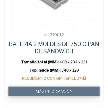
#
4310012
BATERIA 2 MOLDES DE 750 G PAN
DE SÁNDWICH
Tamaño total (MM):
400 x 294 x 121
Top Inside (MM):
340 x 120
RECUBIERTO CON OPTISHIELD®
750
MÁS INFORMACIÓN
g
Sandwich
2-
in-