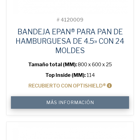
#
4120009
BANDEJA EPAN® PARA PAN DE
HAMBURGUESA DE 4.5» CON 24
MOLDES
Tamaño total (MM):
800 x 600 x 25
Top Inside (MM):
114
RECUBIERTO CON OPTISHIELD®
4.5"
MÁS INFORMACIÓN
Hamburger
ePAN®
Bun
Tray
with
24