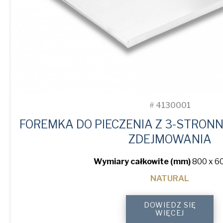
#
4130001
FOREMKA DO PIECZENIA Z 3-STRON
ZDEJMOWANIA
Wymiary całkowite (mm)
800 x 60
NATURAL
3-
DOWIEDZ SIĘ
Sided
WIĘCEJ
Peel