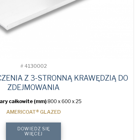
#
4130002
CZENIA Z 3-STRONNĄ KRAWĘDZIĄ DO
ZDEJMOWANIA
ry całkowite (mm)
800 x 600 x 25
AMERICOAT® GLAZED
3-
DOWIEDZ SIĘ
Sided
WIĘCEJ
Peel