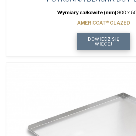
Wymiary całkowite (mm)
800 x 60
AMERICOAT® GLAZED
4-
DOWIEDZ SIĘ
Sided
WIĘCEJ
Plain
Baking
Tray
quantity