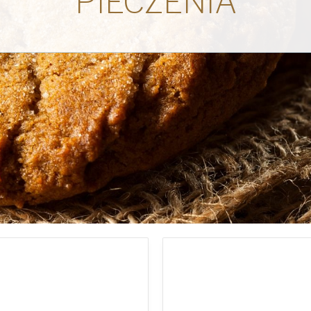
PIECZENIA
Pays
*
United State
Comment pouvo
Joignez-vous à la
Politique de con
Oui, j'ai lu e
American Pan