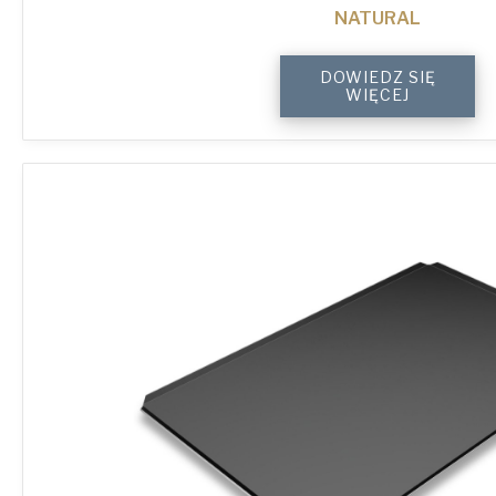
NATURAL
4-
DOWIEDZ SIĘ
Sided
WIĘCEJ
Plain
Baking
Tray
quantity