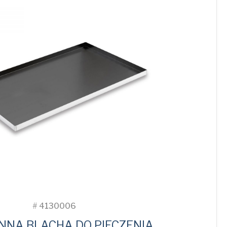
#
4130006
NNA BLACHA DO PIECZENIA