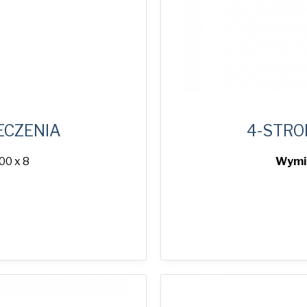
ECZENIA
4-STRO
00 x 8
Wymia