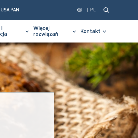
USA PAN
PL
 i
Więcej
Kontakt
cja
rozwiązań
Nom de famille
*
rise
*
Code Postal