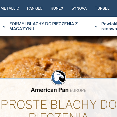
 METALLIC
PAN GLO
RUNEX
SYNOVA
TURBEL
FORMY I BLACHY DO PIECZENIA Z
Powłoki
MAGAZYNU
renowa
Prénom
*
Nom de l'entrep
PROSTE BLACHY DO
E-mail*
*