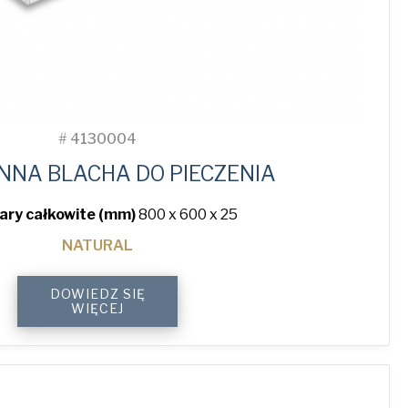
#
4130004
NNA BLACHA DO PIECZENIA
ry całkowite (mm)
800 x 600 x 25
NATURAL
4-
DOWIEDZ SIĘ
Sided
WIĘCEJ
Plain
Baking
Tray
quantity