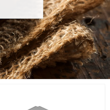
Téléphoner
*
s
ns-nous vous aider?
 liste de diffusion!
*
Oui, je voudrais American Pan Europe et Bundy Baking Solutions pour me envoyer des mises à jour et les promotions de produits occasionnels.
fidentialité
*
t compris
la politique de confidentialité
 Europe et de Bundy Baking Solutions.