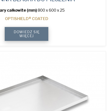
ry całkowite (mm)
800 x 600 x 25
OPTISHIELD® COATED
4-
DOWIEDZ SIĘ
Sided
WIĘCEJ
Plain
Baking
Tray
quantity