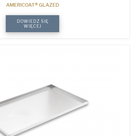
AMERICOAT® GLAZED
4-
DOWIEDZ SIĘ
Sided
WIĘCEJ
Plain
Baking
Tray
quantity