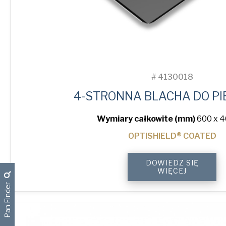
#
4130018
4-STRONNA BLACHA DO PI
Wymiary całkowite (mm)
600 x 4
OPTISHIELD® COATED
4-
DOWIEDZ SIĘ
Sided
WIĘCEJ
Plain
Pan Finder
Baking
Tray
quantity