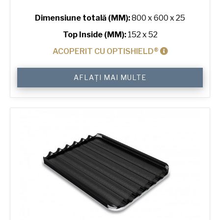
Dimensiune totală (MM):
800 x 600 x 25
Top Inside (MM):
152 x 52
ACOPERIT CU OPTISHIELD®
Cantitate
AFLAȚI MAI MULTE
6"
Hot
Dog
ePAN®
Bun
Tray
with
24
Moulds