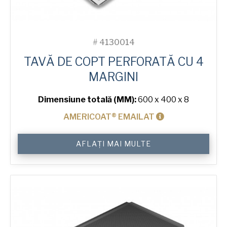
#
4130014
TAVĂ DE COPT PERFORATĂ CU 4
MARGINI
Dimensiune totală (MM):
600 x 400 x 8
AMERICOAT® EMAILAT
Cantitate
AFLAȚI MAI MULTE
4-
Sided
Perforated
Baking
Tray