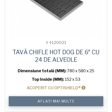
#
4120021
TAVĂ CHIFLE HOT DOG DE 6″ CU
24 DE ALVEOLE
Dimensiune totală (MM):
780 x 580 x 25
Top Inside (MM):
152 x 53
ACOPERIT CU OPTISHIELD®
Cantitate
AFLAȚI MAI MULTE
6"
Hot