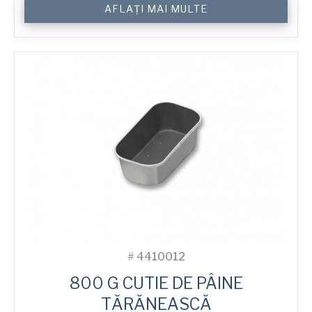
Cantitate
AFLAȚI MAI MULTE
800
g
Farmhouse
Bread
Tin
#
4410012
800 G CUTIE DE PÂINE
TĂRĂNEASCĂ