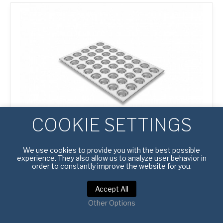
Baking
Tray
COOKIE SETTINGS
#
4420005-1
We use cookies to provide you with the best possible
experience. They also allow us to analyze user behavior in
TAVĂ CROWN PENTRU MINI
order to constantly improve the website for you.
BRIOȘE/MUFFINS CU 40 DE
Accept All
ALVEOLE
Other Options
Dimensiune totală (MM):
600 x 400 x 29