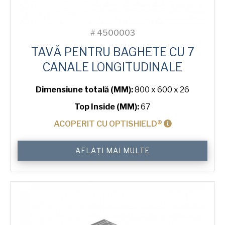
#
4500003
TAVĂ PENTRU BAGHETE CU 7
CANALE LONGITUDINALE
Dimensiune totală (MM):
800 x 600 x 26
Top Inside (MM):
67
ACOPERIT CU OPTISHIELD®
Cantitate
AFLAȚI MAI MULTE
Baguette
Tray
with
7
Long
Channels