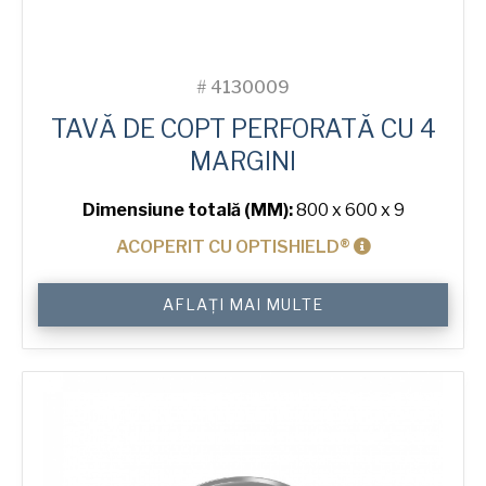
#
4130009
TAVĂ DE COPT PERFORATĂ CU 4
MARGINI
Dimensiune totală (MM):
800 x 600 x 9
ACOPERIT CU OPTISHIELD®
Cantitate
AFLAȚI MAI MULTE
4-
Sided
Peel
Lip
Perforated
Baking
Tray