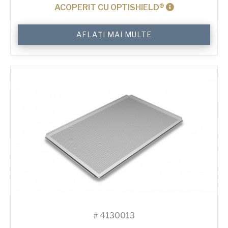
ACOPERIT CU OPTISHIELD®
Cantitate
AFLAȚI MAI MULTE
12"
Solid
Pizza
Tray
#
4130013