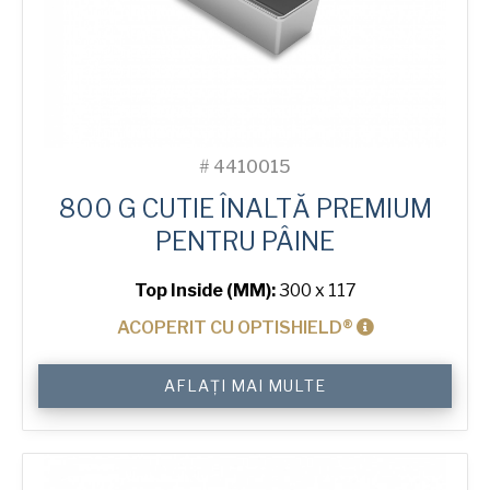
#
4410015
800 G CUTIE ÎNALTĂ PREMIUM
PENTRU PÂINE
Top Inside (MM):
300 x 117
ACOPERIT CU OPTISHIELD®
Cantitate
AFLAȚI MAI MULTE
800
g
Premium
High
Tin