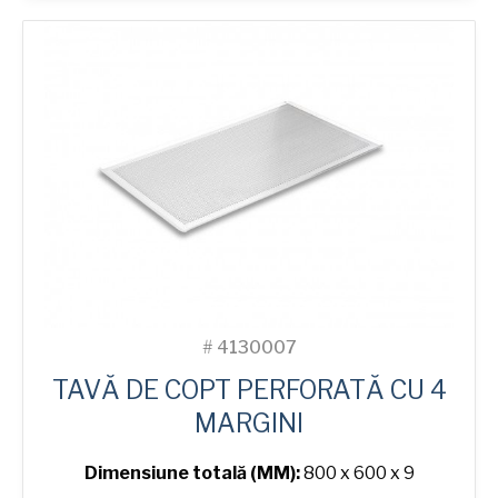
Dog
Bun
Tray
with
24
Moulds
#
4130007
TAVĂ DE COPT PERFORATĂ CU 4
MARGINI
Dimensiune totală (MM):
800 x 600 x 9