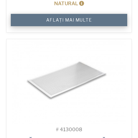
NATURAL
Cantitate
AFLAȚI MAI MULTE
4-
Sided
Peel
Lip
Perforated
Baking
Tray
#
4130008