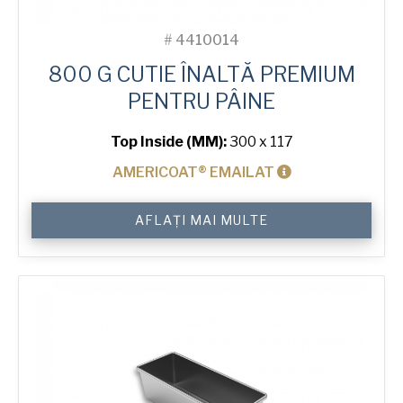
#
4410014
800 G CUTIE ÎNALTĂ PREMIUM
PENTRU PÂINE
Top Inside (MM):
300 x 117
AMERICOAT® EMAILAT
Cantitate
AFLAȚI MAI MULTE
800
g
Premium
High
Tin