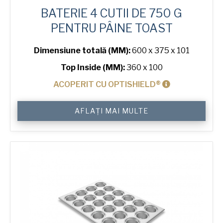
BATERIE 4 CUTII DE 750 G
PENTRU PÂINE TOAST
Dimensiune totală (MM):
600 x 375 x 101
Top Inside (MM):
360 x 100
ACOPERIT CU OPTISHIELD®
Cantitate
AFLAȚI MAI MULTE
750
g
Toast
4-
in-
Line
Bread
Tin