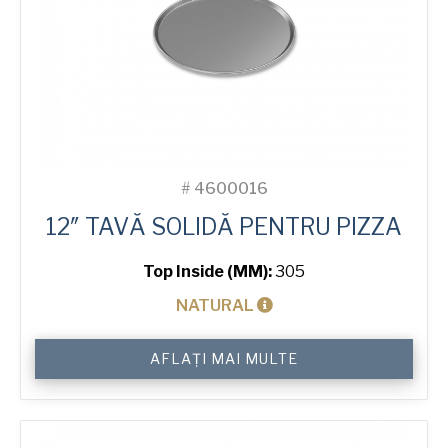
#
4600016
12″ TAVĂ SOLIDĂ PENTRU PIZZA
Top Inside (MM):
305
NATURAL
Cantitate
AFLAȚI MAI MULTE
12"
Solid
Pizza
Tray