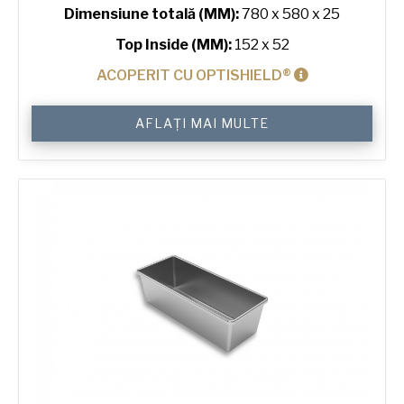
Dimensiune totală (MM):
780 x 580 x 25
Top Inside (MM):
152 x 52
ACOPERIT CU OPTISHIELD®
Cantitate
AFLAȚI MAI MULTE
6"
Hot
Dog
Bun
Tray
with
24
Moulds