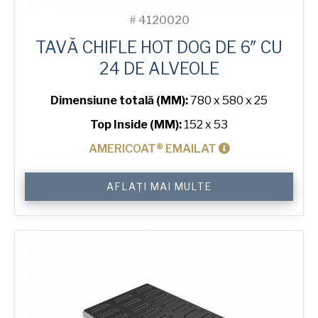
#
4120020
TAVĂ CHIFLE HOT DOG DE 6″ CU
24 DE ALVEOLE
Dimensiune totală (MM):
780 x 580 x 25
Top Inside (MM):
152 x 53
AMERICOAT® EMAILAT
Cantitate
AFLAȚI MAI MULTE
6"
Hot
Dog
Bun
Tray
with
24
Moulds