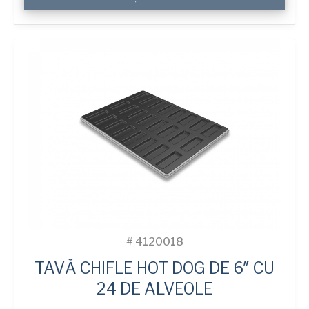
6"
Hot
Dog
Bun
Tray
with
24
Moulds
#
4120018
TAVĂ CHIFLE HOT DOG DE 6″ CU
24 DE ALVEOLE