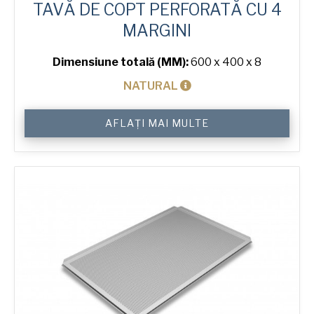
TAVĂ DE COPT PERFORATĂ CU 4
MARGINI
Dimensiune totală (MM):
600 x 400 x 8
NATURAL
Cantitate
AFLAȚI MAI MULTE
4-
Sided
Perforated
Baking
Tray