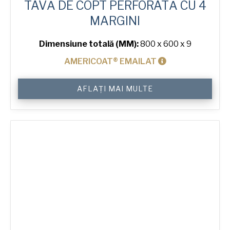
TAVĂ DE COPT PERFORATĂ CU 4
MARGINI
Dimensiune totală (MM):
800 x 600 x 9
AMERICOAT® EMAILAT
Cantitate
AFLAȚI MAI MULTE
4-
Sided
Peel
Lip
Perforated
Baking
Tray