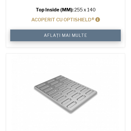
Top Inside (MM):
255 x 140
ACOPERIT CU OPTISHIELD®
Cantitate
AFLAȚI MAI MULTE
800
g
Farmhouse
Bread
Tin