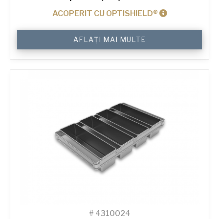
ACOPERIT CU OPTISHIELD®
Cantitate
AFLAȚI MAI MULTE
750
g
Toast
4-
in-
Line
Bread
Tin
#
4310024