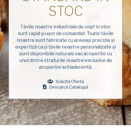
Numele
American Pan
de
STOC
familie
Chicago Metallic
(Required)
Companie
Pan GLO
Tăvile noastre industriale de copt în stoc
(Required)
sunt rapid și ușor de comandat. Toate tăvile
Runex
noastre sunt fabricate cu aceeași precizie și
Telefon
expertiză ca și tăvile noastre personalizate și
Synova
sunt disponibile naturale sau acoperite cu
unul dintre straturile noastre exclusive de
Turbel
Adresa
acoperire antiaderentă.
de
USA Pan
e-
mail
Solicită Ofertă
Țară
(Required)
Descarcă Catalogul
Țară *
(Required)
Consent
Da, am citit și am înțeles
Politica de
confidențialitate
a American Pan.
(Required)