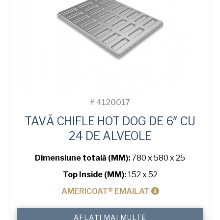
#
4120017
TAVĂ CHIFLE HOT DOG DE 6″ CU
24 DE ALVEOLE
Dimensiune totală (MM):
780 x 580 x 25
Top Inside (MM):
152 x 52
AMERICOAT® EMAILAT
Cantitate
AFLAȚI MAI MULTE