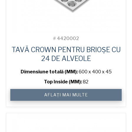
#
4420002
TAVĂ CROWN PENTRU BRIOȘE CU
24 DE ALVEOLE
Dimensiune totală (MM):
600 x 400 x 45
Top Inside (MM):
82
Cantitate
AFLAȚI MAI MULTE
Crown
Muffin
Tray
with
24
Moulds