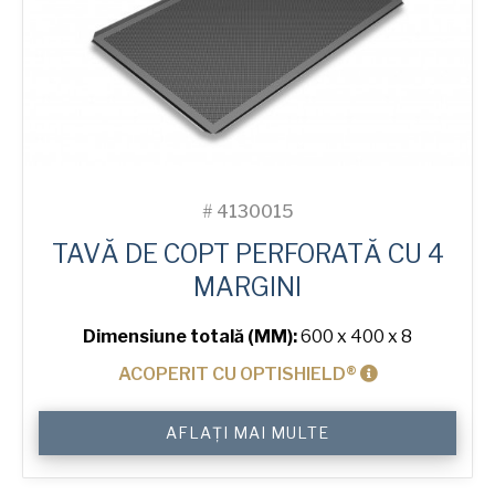
#
4130015
TAVĂ DE COPT PERFORATĂ CU 4
MARGINI
Dimensiune totală (MM):
600 x 400 x 8
ACOPERIT CU OPTISHIELD®
Cantitate
AFLAȚI MAI MULTE
4-
Sided
Perforated