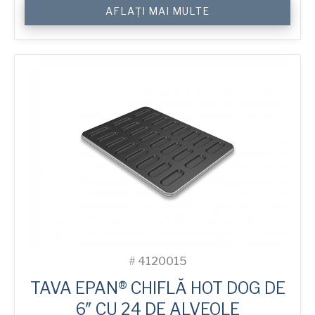
Cantitate
AFLAȚI MAI MULTE
6"
Hot
Dog
ePAN®
Bun
Tray
with
24
Moulds
#
4120015
TAVA EPAN® CHIFLĂ HOT DOG DE
6″ CU 24 DE ALVEOLE