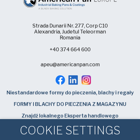
Strada Dunarii Nr. 277, Corp C10
Alexandria, Judetul Teleorman
Romania
+40 374 664 600
apeu@americanpan.com
Niestandardowe formy do pieczenia, blachy i regały
FORMY I BLACHY DO PIECZENIA Z MAGAZYNU
Znajdź lokalnego Eksperta handlowego
COOKIE SETTINGS
Bundy Baking Solutions