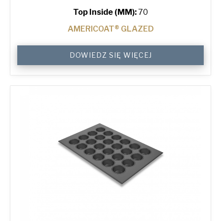
Top Inside (MM):
70
AMERICOAT® GLAZED
Standard
DOWIEDZ SIĘ WIĘCEJ
Muffin
Tray
with
24
Moulds
quantity