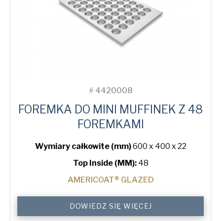
Politique de confidentialité
*
Oui, j'ai lu et compris
la politique de
confidentialité
American Pan Europe et de
Bundy Baking Solutions.
#
4420008
FOREMKA DO MINI MUFFINEK Z 48
FOREMKAMI
Wymiary całkowite (mm)
600 x 400 x 22
Top Inside (MM):
48
AMERICOAT® GLAZED
Mini-
DOWIEDZ SIĘ WIĘCEJ
Muffin
Tray