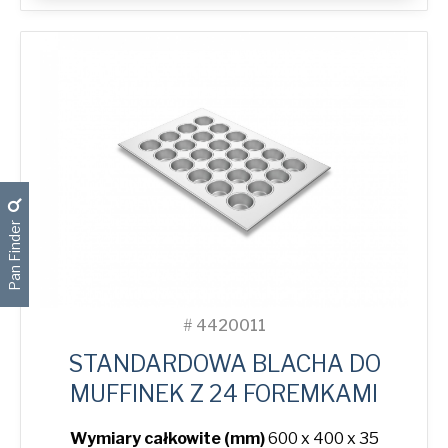
with
48
Moulds
quantity
Pan Finder
#
4420011
STANDARDOWA BLACHA DO
MUFFINEK Z 24 FOREMKAMI
Wymiary całkowite (mm)
600 x 400 x 35