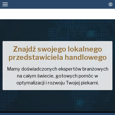
Niestandardowe formy do pieczenia, blachy i
regały
Znajdź swojego lokalnego
FORMY I BLACHY DO PIECZENIA Z
przedstawiciela handlowego
MAGAZYNU
Prénom
*
Powłoki i renowacja
Mamy doświadczonych ekspertów branżowych
na całym świecie, gotowych pomóc w
Nom de famille
Więcej rozwiązań
*
optymalizacji i rozwoju Twojej piekarni.
Kontakt
Nom de l'entreprise
*