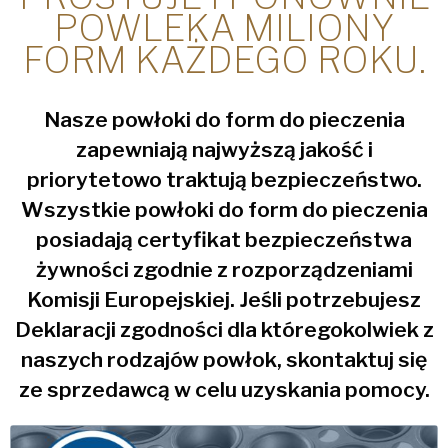
POWLEKA MILIONY
Politique de confidentialité
*
FORM KAŻDEGO ROKU.
Oui, j'ai lu et compris
la politique de
confidentialité
American Pan Europe et de
Bundy Baking Solutions.
Nasze powłoki do form do pieczenia
zapewniają najwyższą jakość i
priorytetowo traktują bezpieczeństwo.
Wszystkie powłoki do form do pieczenia
posiadają certyfikat bezpieczeństwa
żywności zgodnie z rozporządzeniami
Komisji Europejskiej. Jeśli potrzebujesz
Deklaracji zgodności dla któregokolwiek z
naszych rodzajów powłok, skontaktuj się
ze sprzedawcą w celu uzyskania pomocy.