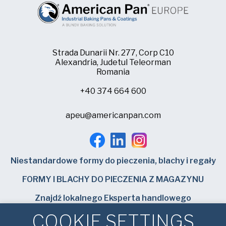
Strada Dunarii Nr. 277, Corp C10
Alexandria, Judetul Teleorman
Romania
+40 374 664 600
apeu@americanpan.com
Niestandardowe formy do pieczenia, blachy i regały
FORMY I BLACHY DO PIECZENIA Z MAGAZYNU
Znajdź lokalnego Eksperta handlowego
COOKIE SETTINGS
Bundy Baking Solutions