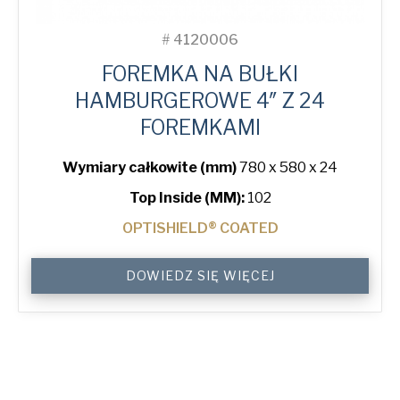
#
4120006
FOREMKA NA BUŁKI
HAMBURGEROWE 4″ Z 24
FOREMKAMI
Wymiary całkowite (mm)
780 x 580 x 24
Top Inside (MM):
102
OPTISHIELD® COATED
4"
DOWIEDZ SIĘ WIĘCEJ
Hamburger
Bun
Tray
with
24
Moulds
quantity