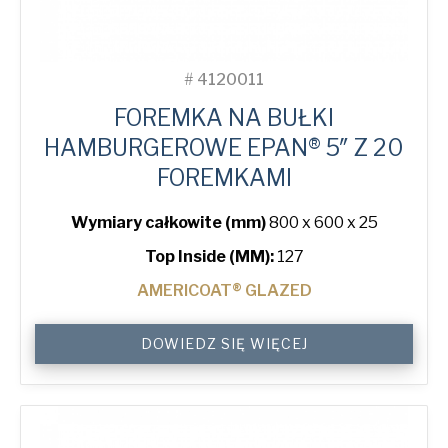
#
4120011
FOREMKA NA BUŁKI
HAMBURGEROWE EPAN® 5″ Z 20
FOREMKAMI
Wymiary całkowite (mm)
800 x 600 x 25
Top Inside (MM):
127
AMERICOAT® GLAZED
5"
DOWIEDZ SIĘ WIĘCEJ
Hamburger
ePAN®
Bun
Tray
with
20