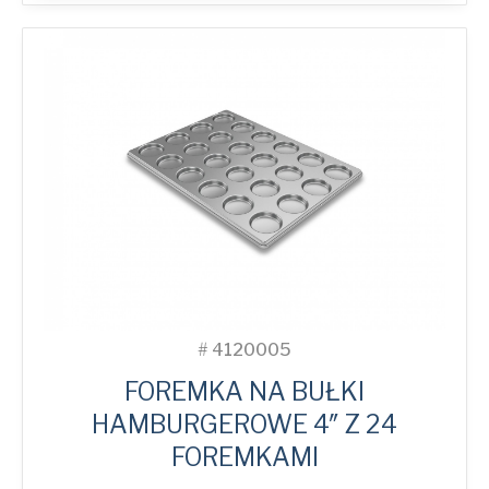
Bun
Tray
with
24
Moulds
quantity
#
4120005
FOREMKA NA BUŁKI
HAMBURGEROWE 4″ Z 24
FOREMKAMI