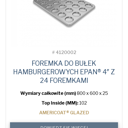
Politique de confidentialité
*
Oui, j'ai lu et compris
la politique de
confidentialité
American Pan Europe et de
Bundy Baking Solutions.
#
4120002
FOREMKA DO BUŁEK
HAMBURGEROWYCH EPAN® 4″ Z
24 FOREMKAMI
Wymiary całkowite (mm)
800 x 600 x 25
Top Inside (MM):
102
AMERICOAT® GLAZED
4"
DOWIEDZ SIĘ WIĘCEJ