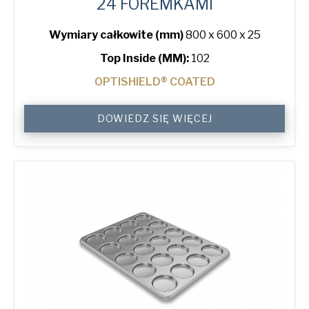
24 FOREMKAMI
Wymiary całkowite (mm)
800 x 600 x 25
Top Inside (MM):
102
OPTISHIELD® COATED
4"
DOWIEDZ SIĘ WIĘCEJ
Hamburger
ePAN®
Bun
Tray
with
24
Moulds
quantity