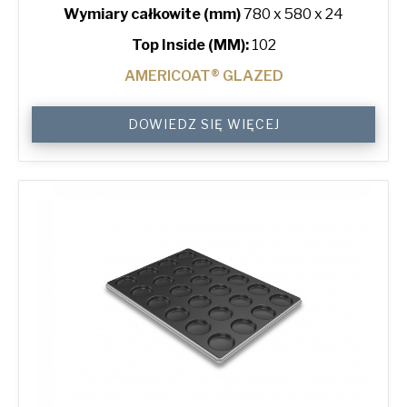
Wymiary całkowite (mm)
780 x 580 x 24
Top Inside (MM):
102
AMERICOAT® GLAZED
4"
DOWIEDZ SIĘ WIĘCEJ
Hamburger
Bun
Tray
with
24
Moulds
quantity