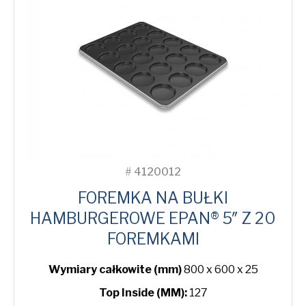
Moulds
quantity
#
4120012
FOREMKA NA BUŁKI
HAMBURGEROWE EPAN® 5″ Z 20
FOREMKAMI
Wymiary całkowite (mm)
800 x 600 x 25
Top Inside (MM):
127