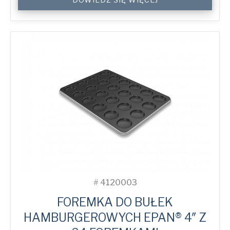
Hamburger
ePAN®
Bun
Tray
with
24
Moulds
quantity
#
4120003
FOREMKA DO BUŁEK
HAMBURGEROWYCH EPAN® 4″ Z