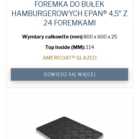
FOREMKA DO BUŁEK
HAMBURGEROWYCH EPAN® 4,5″ Z
24 FOREMKAMI
Wymiary całkowite (mm)
800 x 600 x 25
Top Inside (MM):
114
AMERICOAT® GLAZED
4.5"
DOWIEDZ SIĘ WIĘCEJ
Hamburger
ePAN®
Bun
Tray
with
24
Moulds
quantity