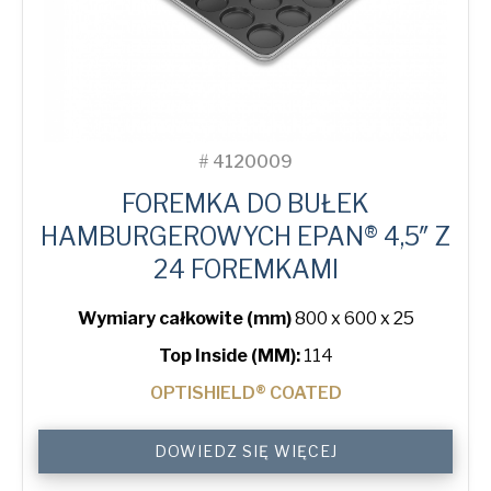
#
4120009
FOREMKA DO BUŁEK
HAMBURGEROWYCH EPAN® 4,5″ Z
24 FOREMKAMI
Wymiary całkowite (mm)
800 x 600 x 25
Top Inside (MM):
114
OPTISHIELD® COATED
4.5"
DOWIEDZ SIĘ WIĘCEJ
Hamburger
ePAN®