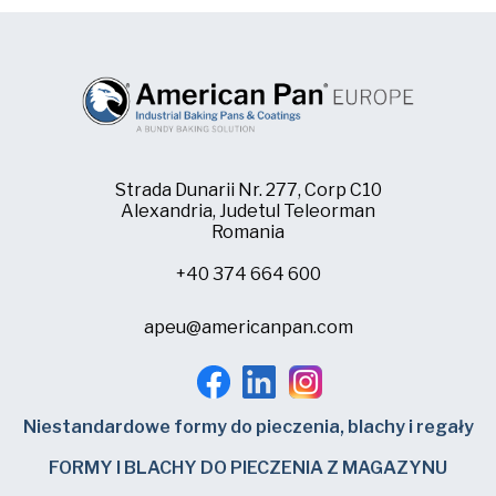
E-mail*
*
American Pan
Chicago Metallic
Code Postal
Pan Glo
Runex
Pays
*
Strada Dunarii Nr. 277, Corp C10
Synova
Alexandria, Judetul Teleorman
United States
Romania
Turbel
Téléphoner
*
+40 374 664 600
USA Pan
apeu@americanpan.com
Comment pouvons-nous vous aider?
Niestandardowe formy do pieczenia, blachy i regały
Joignez-vous à la liste de diffusion!
*
FORMY I BLACHY DO PIECZENIA Z MAGAZYNU
Oui, je voudrais American Pan Europe et Bundy Baking Solutions pour me envoyer des mises à jour et les promotions de produits occasionnels.