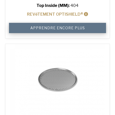
Top Inside (MM):
404
REVêTEMENT OPTISHIELD®
quantité
APPRENDRE ENCORE PLUS
de
16"
Perforated
Pizza
Tray