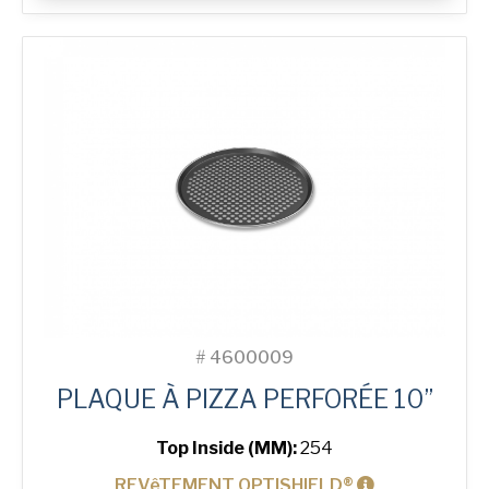
Perforated
Pizza
Tray
#
4600009
PLAQUE À PIZZA PERFORÉE 10”
Top Inside (MM):
254
REVêTEMENT OPTISHIELD®