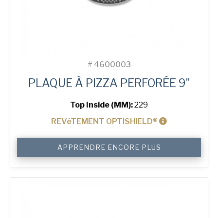
#
4600003
PLAQUE À PIZZA PERFORÉE 9”
Top Inside (MM):
229
REVêTEMENT OPTISHIELD®
quantité
APPRENDRE ENCORE PLUS
de
9"
Perforated
Pizza
Tray