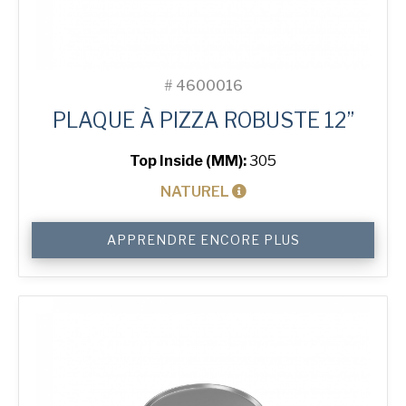
#
4600016
PLAQUE À PIZZA ROBUSTE 12”
Top Inside (MM):
305
NATUREL
quantité
APPRENDRE ENCORE PLUS
de
12"
Solid
Pizza
Tray