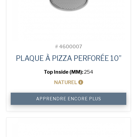
#
4600007
PLAQUE À PIZZA PERFORÉE 10”
Top Inside (MM):
254
NATUREL
quantité
APPRENDRE ENCORE PLUS
de
10"
Perforated
Pizza
Tray