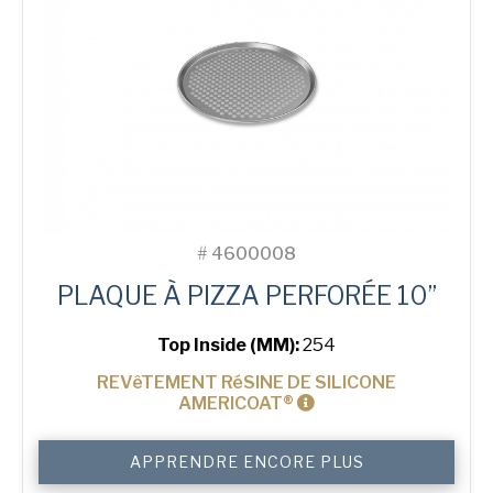
#
4600008
PLAQUE À PIZZA PERFORÉE 10”
Top Inside (MM):
254
REVêTEMENT RéSINE DE SILICONE
AMERICOAT®
quantité
APPRENDRE ENCORE PLUS
de
10"