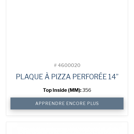
#
4600020
PLAQUE À PIZZA PERFORÉE 14”
Top Inside (MM):
356
quantité
APPRENDRE ENCORE PLUS
de
14"
Perforated
Pizza
Tray