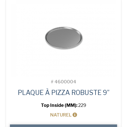
Tray
#
4600004
PLAQUE À PIZZA ROBUSTE 9”
Top Inside (MM):
229
NATUREL
quantité