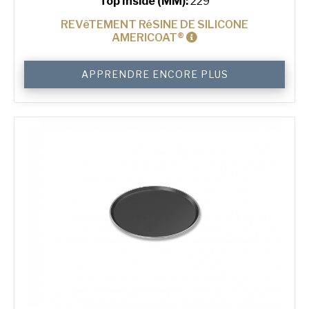
Top Inside (MM):
229
REVêTEMENT RéSINE DE SILICONE
AMERICOAT®
quantité
APPRENDRE ENCORE PLUS
de
9"
Solid
Pizza
Tray