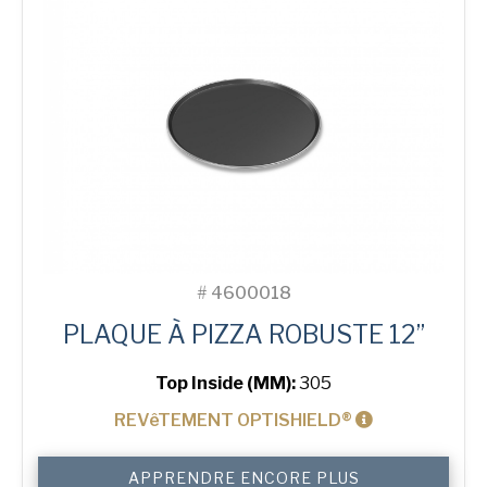
#
4600018
PLAQUE À PIZZA ROBUSTE 12”
Top Inside (MM):
305
REVêTEMENT OPTISHIELD®
quantité
APPRENDRE ENCORE PLUS
de