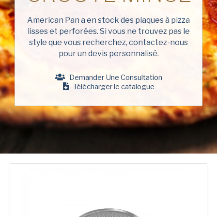
Nom
de
Chicago Metallic
famille
American Pan a en stock des plaques à pizza
(Nécessaire)
lisses et perforées. Si vous ne trouvez pas le
Pan GLO
Nom
style que vous recherchez, contactez-nous
de
Runex
l'entreprise
pour un devis personnalisé.
(Nécessaire)
Phone
Synova
Demander Une Consultation
Télécharger le catalogue
Turbel
Email
USA Pan
(Nécessaire)
Country
Pays *
(Nécessaire)
Consent
Oui, j'ai lu et compris la
politique de confidentialité
d'American Pan.
(Nécessaire)