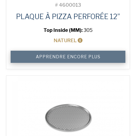
#
4600013
PLAQUE À PIZZA PERFORÉE 12”
Top Inside (MM):
305
NATUREL
quantité
APPRENDRE ENCORE PLUS
de
12"
Perforated
Pizza
Tray