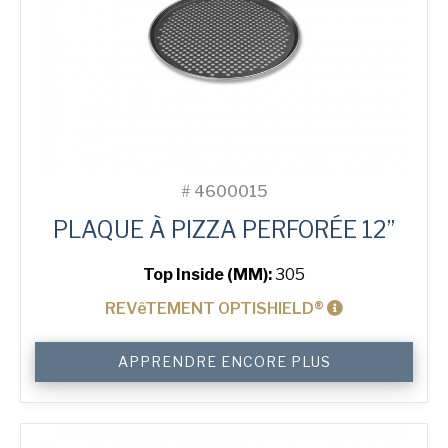
#
4600015
PLAQUE À PIZZA PERFORÉE 12”
Top Inside (MM):
305
REVêTEMENT OPTISHIELD®
quantité
APPRENDRE ENCORE PLUS
de
12"
Perforated
Pizza
Tray