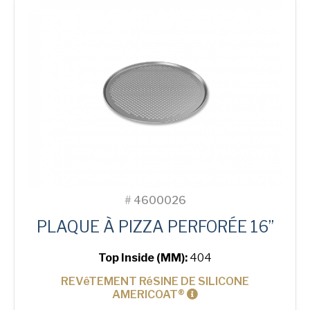
Tray
#
4600026
PLAQUE À PIZZA PERFORÉE 16”
Top Inside (MM):
404
REVêTEMENT RéSINE DE SILICONE
AMERICOAT®