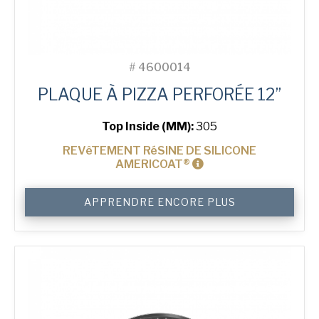
#
4600014
PLAQUE À PIZZA PERFORÉE 12”
Top Inside (MM):
305
REVêTEMENT RéSINE DE SILICONE
AMERICOAT®
quantité
APPRENDRE ENCORE PLUS
de
12"
Perforated
Pizza
Tray