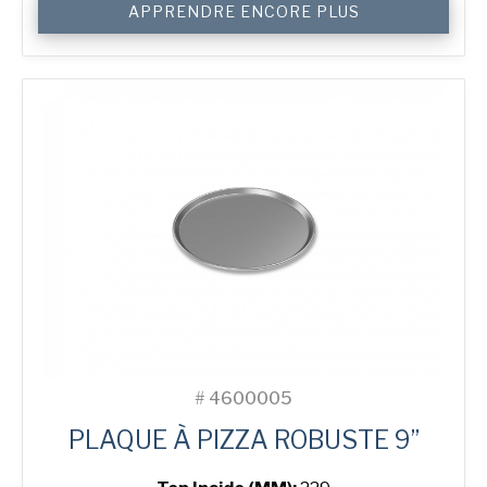
APPRENDRE ENCORE PLUS
de
9"
Solid
Pizza
Tray
#
4600005
PLAQUE À PIZZA ROBUSTE 9”