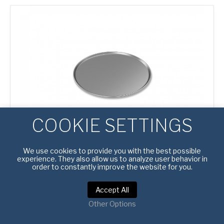
Pizza
Tray
COOKIE SETTINGS
We use cookies to provide you with the best possible
#
4600023
experience. They also allow us to analyze user behavior in
order to constantly improve the website for you.
PLAQUE À PIZZA ROBUSTE 14”
Accept All
Top Inside (MM):
356
Other Options
quantité
APPRENDRE ENCORE PLUS
de