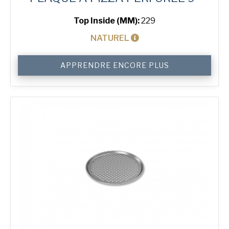
Top Inside (MM):
229
NATUREL
quantité
APPRENDRE ENCORE PLUS
de
9"
Perforated
Pizza
Tray