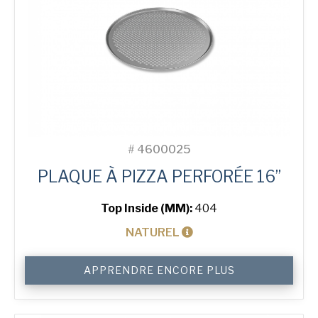
#
4600025
PLAQUE À PIZZA PERFORÉE 16”
Top Inside (MM):
404
NATUREL
quantité
APPRENDRE ENCORE PLUS
de
16"
Perforated
Pizza