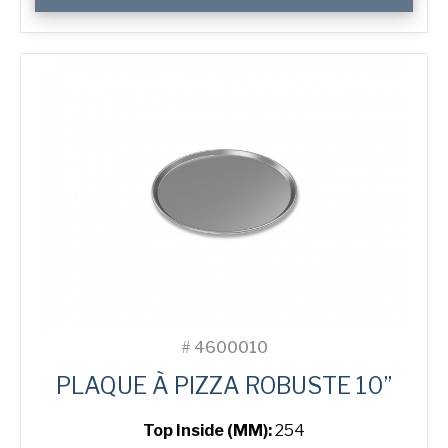
12"
Solid
Pizza
Tray
#
4600010
PLAQUE À PIZZA ROBUSTE 10”
Top Inside (MM):
254