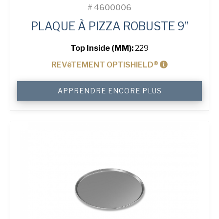
#
4600006
PLAQUE À PIZZA ROBUSTE 9”
Top Inside (MM):
229
REVêTEMENT OPTISHIELD®
quantité
APPRENDRE ENCORE PLUS
de
9"
Solid
Pizza
Tray