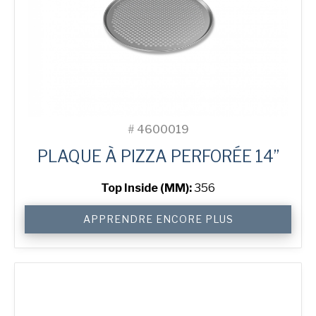
#
4600019
PLAQUE À PIZZA PERFORÉE 14”
Top Inside (MM):
356
quantité
APPRENDRE ENCORE PLUS
de
14"
Perforated
Pizza
Tray