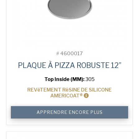
#
4600017
PLAQUE À PIZZA ROBUSTE 12”
Top Inside (MM):
305
REVêTEMENT RéSINE DE SILICONE
AMERICOAT®
quantité
APPRENDRE ENCORE PLUS
de
12"
Solid
Pizza
Tray