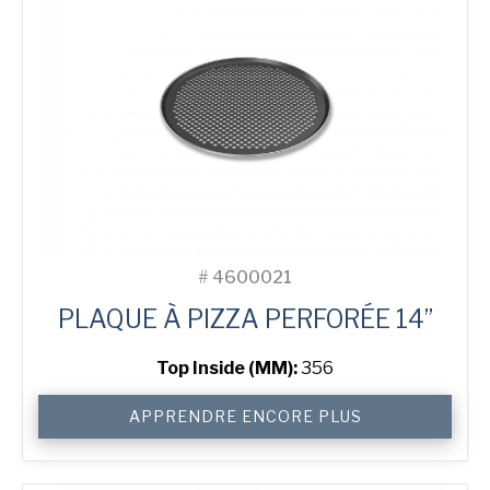
#
4600021
PLAQUE À PIZZA PERFORÉE 14”
Top Inside (MM):
356
quantité
APPRENDRE ENCORE PLUS
de
14"
Perforated
Pizza