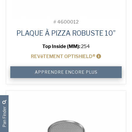
#
4600012
PLAQUE À PIZZA ROBUSTE 10”
Top Inside (MM):
254
REVêTEMENT OPTISHIELD®
quantité
APPRENDRE ENCORE PLUS
de
10"
Solid
Pizza
Tray
Pan Finder