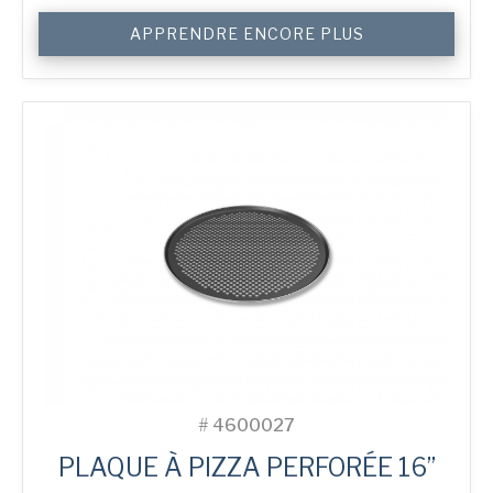
quantité
APPRENDRE ENCORE PLUS
de
16"
Perforated
Pizza
Tray
#
4600027
PLAQUE À PIZZA PERFORÉE 16”