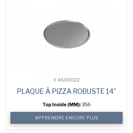
#
4600022
PLAQUE À PIZZA ROBUSTE 14”
Top Inside (MM):
356
quantité
APPRENDRE ENCORE PLUS
de
14"
Solid