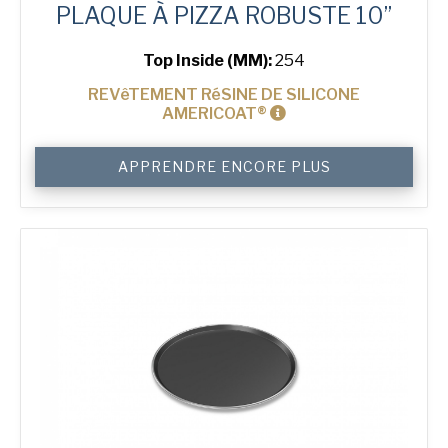
PLAQUE À PIZZA ROBUSTE 10”
Top Inside (MM):
254
REVêTEMENT RéSINE DE SILICONE
AMERICOAT®
quantité
APPRENDRE ENCORE PLUS
de
10"
Solid
Pizza
Tray