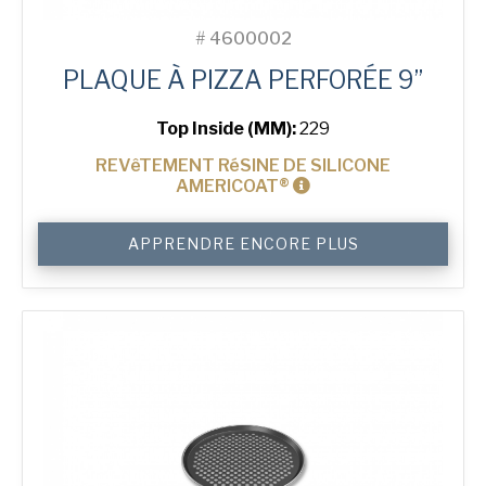
#
4600002
PLAQUE À PIZZA PERFORÉE 9”
Top Inside (MM):
229
REVêTEMENT RéSINE DE SILICONE
AMERICOAT®
quantité
APPRENDRE ENCORE PLUS
de
9"
Perforated
Pizza
Tray