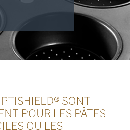
PTISHIELD® SONT
compris la
politique de confidentialité
an.
NT POUR LES PÂTES
ILES OU LES