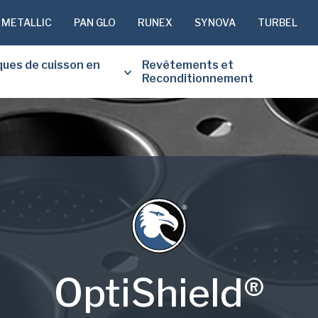
 METALLIC
PAN GLO
RUNEX
SYNOVA
TURBEL
ques de cuisson en
Revêtements et
Reconditionnement
VEUILLEZ 
DESSOUS 
GRATUITE
Prénom
(Nécessaire)
OptiShield®
Nom
de