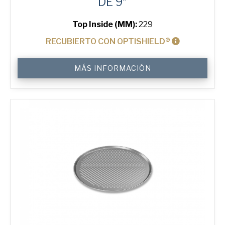
DE 9″
Top Inside (MM):
229
RECUBIERTO CON OPTISHIELD®
9"
MÁS INFORMACIÓN
Perforated
Pizza
Tray
cantidad