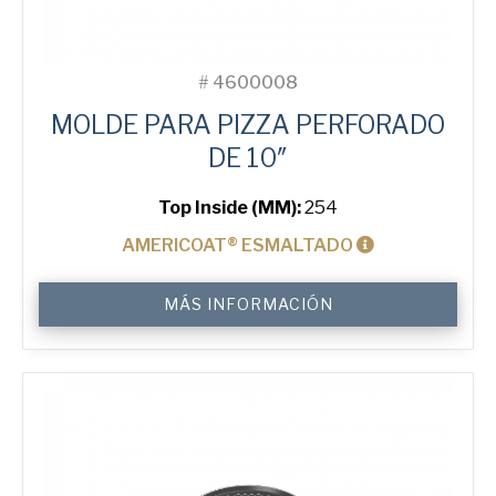
#
4600008
MOLDE PARA PIZZA PERFORADO
DE 10″
Top Inside (MM):
254
AMERICOAT® ESMALTADO
10"
MÁS INFORMACIÓN
Perforated
Pizza
Tray
cantidad