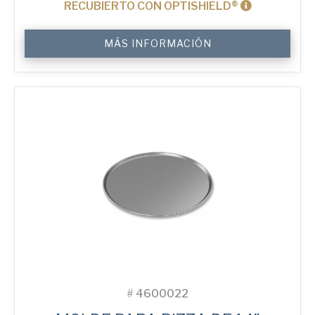
RECUBIERTO CON OPTISHIELD®
10"
MÁS INFORMACIÓN
Solid
Pizza
Tray
cantidad
#
4600022