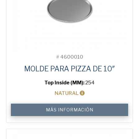
#
4600010
MOLDE PARA PIZZA DE 10″
Top Inside (MM):
254
NATURAL
10"
MÁS INFORMACIÓN
Solid
Pizza
Tray
cantidad