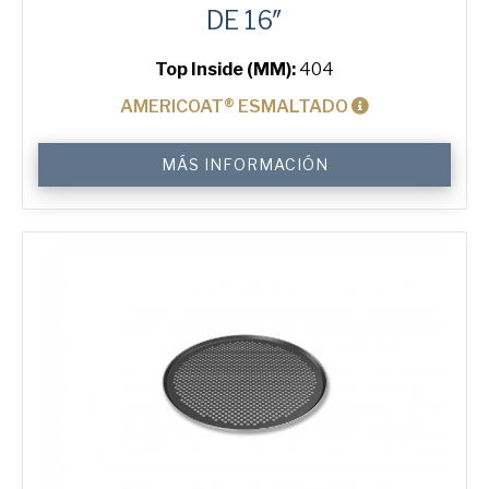
DE 16″
Top Inside (MM):
404
AMERICOAT® ESMALTADO
16"
MÁS INFORMACIÓN
Perforated
Pizza
Tray
cantidad