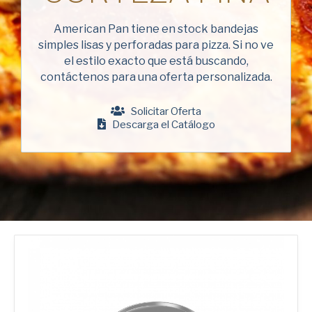
Apellido
American Pan
(Obligatorio)
American Pan tiene en stock bandejas
Chicago Metallic
simples lisas y perforadas para pizza. Si no ve
Empresa
Pan GLO
el estilo exacto que está buscando,
(Obligatorio)
contáctenos para una oferta personalizada.
Runex
Teléfono
Solicitar Oferta
Synova
Descarga el Catálogo
Turbel
Dirección
de
USA Pan
correo
electrónico
Nación
(Obligatorio)
Nación *
(Obligatorio)
Consent
Sí, he leído y comprendo la
Política de privacidad
de
American Pan.
(Obligatorio)