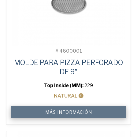
#
4600001
MOLDE PARA PIZZA PERFORADO
DE 9″
Top Inside (MM):
229
NATURAL
9"
MÁS INFORMACIÓN
Perforated
Pizza
Tray
cantidad