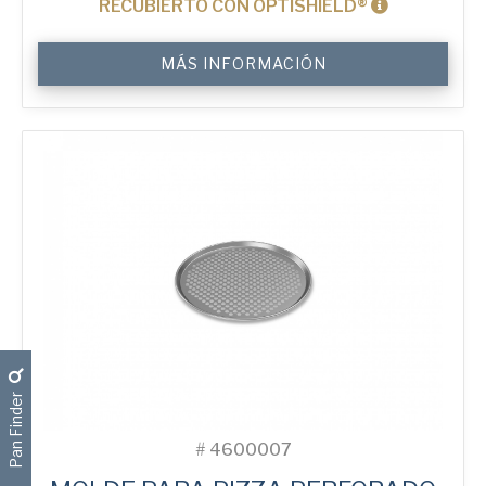
RECUBIERTO CON OPTISHIELD®
9"
MÁS INFORMACIÓN
Solid
Pizza
Tray
cantidad
Pan Finder
#
4600007