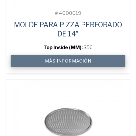
#
4600019
MOLDE PARA PIZZA PERFORADO
DE 14″
Top Inside (MM):
356
14"
MÁS INFORMACIÓN
Perforated
Pizza
Tray
cantidad