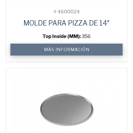
#
4600024
MOLDE PARA PIZZA DE 14″
Top Inside (MM):
356
14"
MÁS INFORMACIÓN
Solid
Pizza
Tray
cantidad