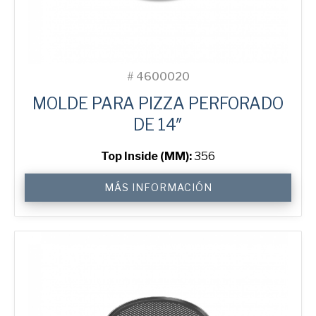
#
4600020
MOLDE PARA PIZZA PERFORADO
DE 14″
Top Inside (MM):
356
14"
MÁS INFORMACIÓN
Perforated
Pizza
Tray
cantidad