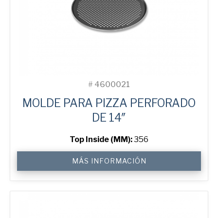
#
4600021
MOLDE PARA PIZZA PERFORADO
DE 14″
Top Inside (MM):
356
14"
MÁS INFORMACIÓN
Perforated
Pizza
Tray
cantidad