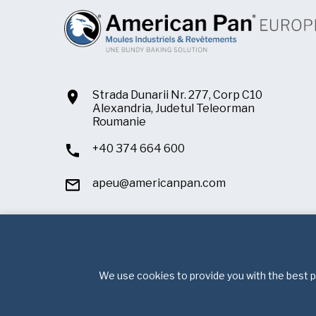
Strada Dunarii Nr. 277, Corp C10
Alexandria, Judetul Teleorman
Roumanie
+40 374 664 600
apeu@americanpan.com
We use cookies to provide you with the best po