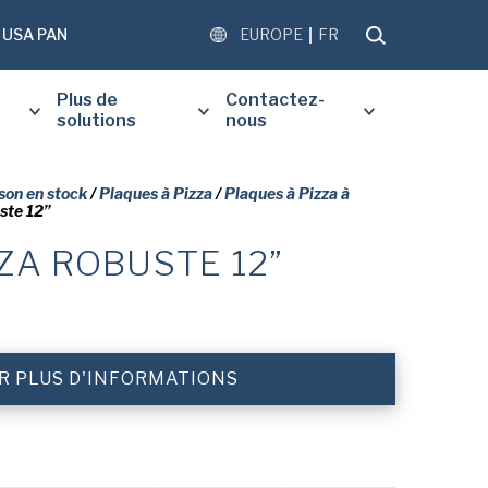
USA PAN
EUROPE
FR
Plus de
Contactez-
solutions
nous
son en stock
/
Plaques à Pizza
/
Plaques à Pizza à
ste 12”
ZA ROBUSTE 12”
REMPLIR LE FORMULAIRE CI-
POUR RECEVOIR UNE COPIE
 DU DOCUMENT DEMANDÉ.
 PLUS D'INFORMATIONS