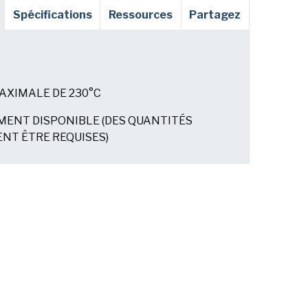
Spécifications
Ressources
Partagez
XIMALE DE 230°C
ENT DISPONIBLE (DES QUANTITÉS
NT ÊTRE REQUISES)
compris la
politique de confidentialité
an.