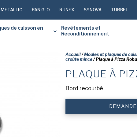
 METALLIC
PAN GLO
RUNEX
SYNOVA
TURBEL
ques de cuisson en
Revêtements et
Reconditionnement
Accueil
/
Moules et plaques de cuis
croûte mince
/ Plaque à Pizza Robu
PLAQUE À PIZ
VEUILLEZ 
DESSOUS 
Bord recourbé
GRATUITE
DEMANDER
Prénom
(Nécessaire)
Nom
de