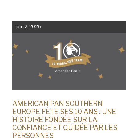
Nom
de
Chicago Metallic
famille
(Nécessaire)
Pan GLO
Nom
juin 2, 2026
de
Runex
l'entreprise
(Nécessaire)
Phone
Synova
Turbel
Email
USA Pan
(Nécessaire)
Country
Pays *
(Nécessaire)
AMERICAN PAN SOUTHERN
EUROPE FÊTE SES 10 ANS : UNE
Consent
Oui, j'ai lu et compris la
politique de confidentialité
HISTOIRE FONDÉE SUR LA
d'American Pan.
(Nécessaire)
CONFIANCE ET GUIDÉE PAR LES
PERSONNES