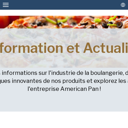
Plaques et moules sur mesure
formation et Actual
Moules et plaques de cuisson en stock
Revêtements et Reconditionnement
VEUILLEZ REMPLIR LE
informations sur l'industrie de la boulangerie, 
FORMULAIRE CI-DESSOUS POUR
Plus de solutions
ques innovantes de nos produits et explorez les 
RECEVOIR UNE COPIE GRATUITE DU
Contactez-nous
l'entreprise American Pan !
DOCUMENT DEMANDÉ.
Prénom
(Nécessaire)
American Pan