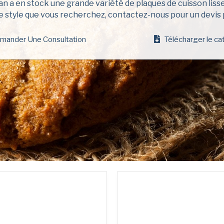
 a en stock une grande variété de plaques de cuisson lisse
famille
le style que vous recherchez, contactez-nous pour un devis 
(Nécessaire)
Nom
de
mander Une Consultation
Télécharger le ca
l'entreprise
(Nécessaire)
Phone
Email
(Nécessaire)
Country
Pays *
(Nécessaire)
Consent
Oui, j'ai lu et 
d'American P
(Nécessaire)