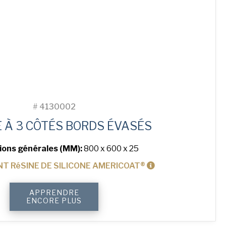
#
4130002
 À 3 CÔTÉS BORDS ÉVASÉS
ions générales (MM):
800 x 600 x 25
T RéSINE DE SILICONE AMERICOAT®
quantité
APPRENDRE
de
ENCORE PLUS
3-
Sided
Peel