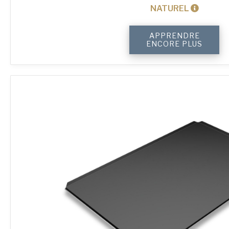
NATUREL
quantité
APPRENDRE
de
ENCORE PLUS
4-
Sided
Plain
Baking
Tray