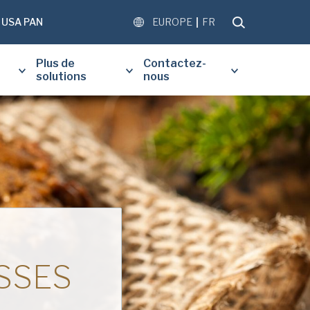
USA PAN
EUROPE
FR
Plus de
Contactez-
solutions
nous
REMPLIR LE FORMULAIRE CI-
POUR RECEVOIR UNE COPIE
 DU DOCUMENT DEMANDÉ.
SSES