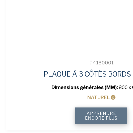
#
4130001
PLAQUE À 3 CÔTÉS BORDS
Dimensions générales (MM):
800 x 
NATUREL
quantité
APPRENDRE
de
ENCORE PLUS
3-
Sided
Peel