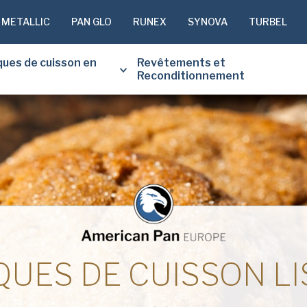
 METALLIC
PAN GLO
RUNEX
SYNOVA
TURBEL
ques de cuisson en
Revêtements et
Reconditionnement
VEUILLEZ 
DESSOUS 
GRATUITE
Prénom
(Nécessaire)
QUES DE CUISSON LI
Nom
de