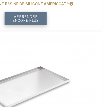
T RéSINE DE SILICONE AMERICOAT®
quantité
APPRENDRE
de
ENCORE PLUS
4-
Sided
Plain
Baking
Tray