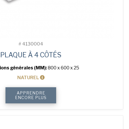
#
4130004
PLAQUE À 4 CÔTÉS
ions générales (MM):
800 x 600 x 25
NATUREL
quantité
APPRENDRE
de
ENCORE PLUS
4-
Sided
Plain
Baking
Tray