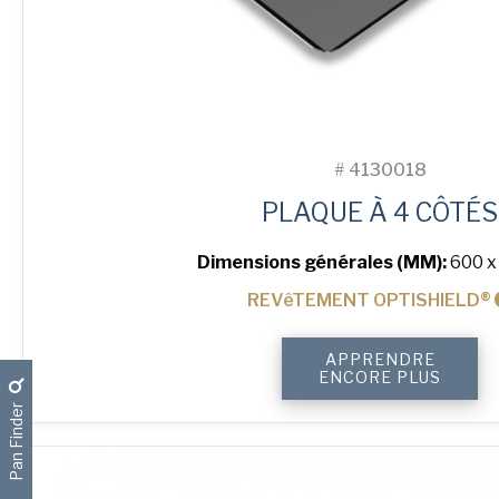
#
4130018
PLAQUE À 4 CÔTÉS
Dimensions générales (MM):
600 x
REVêTEMENT OPTISHIELD®
quantité
APPRENDRE
de
ENCORE PLUS
4-
Pan Finder
Sided
Plain
Baking
Tray