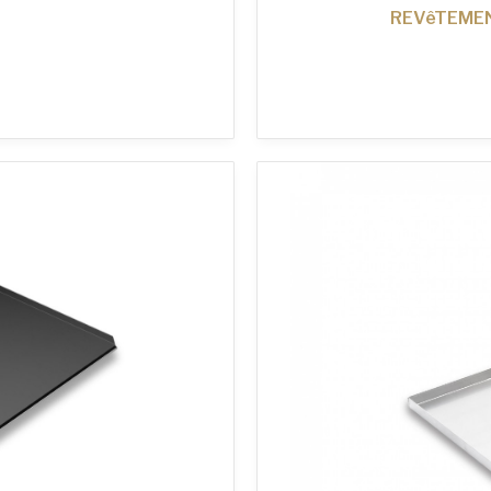
REVêTEMEN