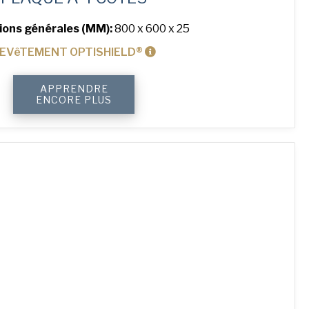
ions générales (MM):
800 x 600 x 25
EVêTEMENT OPTISHIELD®
quantité
APPRENDRE
de
ENCORE PLUS
4-
Sided
Plain
Baking
Tray