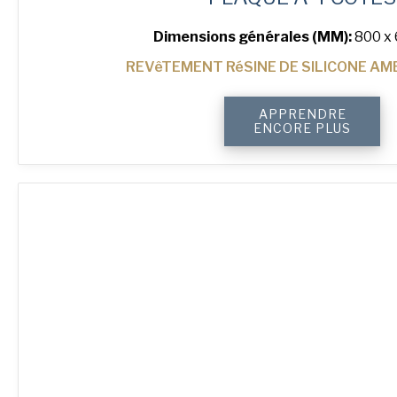
Dimensions générales (MM):
800 x 
REVêTEMENT RéSINE DE SILICONE AM
quantité
APPRENDRE
de
ENCORE PLUS
4-
Sided
Plain
Baking
Tray