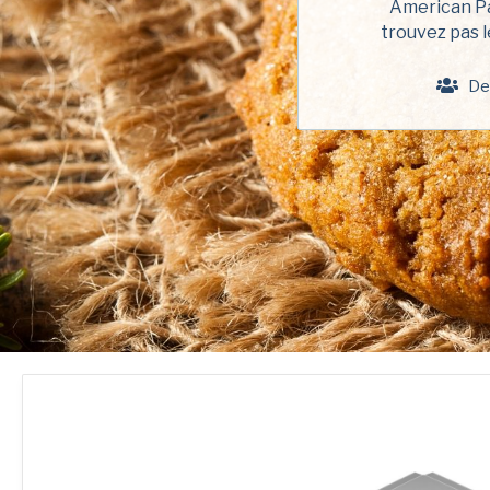
American Pan
trouvez pas 
De