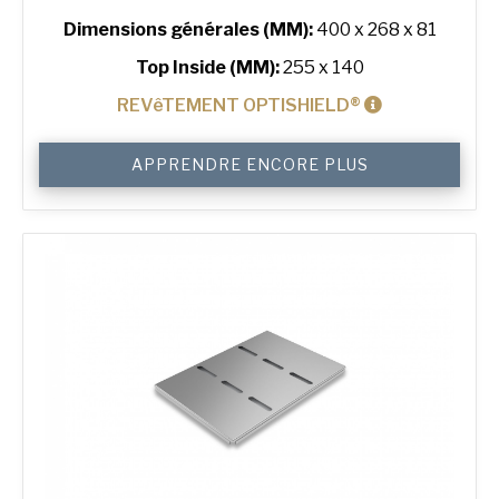
Dimensions générales (MM):
400 x 268 x 81
Top Inside (MM):
255 x 140
REVêTEMENT OPTISHIELD®
quantité
APPRENDRE ENCORE PLUS
de
800
g
Farmhouse
2-
in-
Line
Bread
Tin