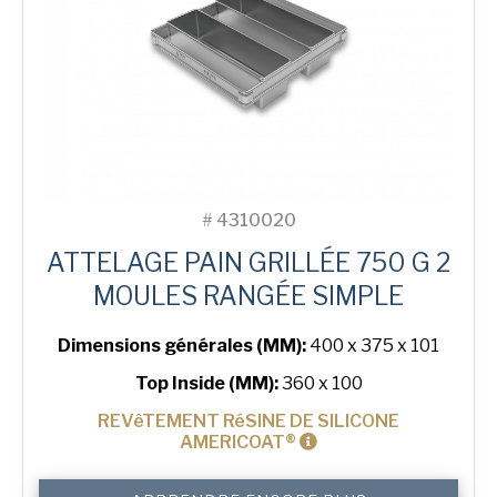
#
4310020
ATTELAGE PAIN GRILLÉE 750 G 2
MOULES RANGÉE SIMPLE
Dimensions générales (MM):
400 x 375 x 101
Top Inside (MM):
360 x 100
REVêTEMENT RéSINE DE SILICONE
AMERICOAT®
quantité