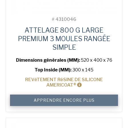
#
4310046
ATTELAGE 800 G LARGE
PREMIUM 3 MOULES RANGÉE
SIMPLE
Dimensions générales (MM):
520 x 400 x 76
Top Inside (MM):
300 x 145
REVêTEMENT RéSINE DE SILICONE
AMERICOAT®
quantité
APPRENDRE ENCORE PLUS
de
800
g
Premium
Wide