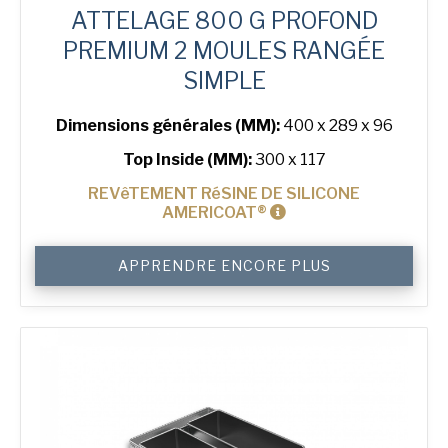
ATTELAGE 800 G PROFOND
PREMIUM 2 MOULES RANGÉE
SIMPLE
Dimensions générales (MM):
400 x 289 x 96
Top Inside (MM):
300 x 117
REVêTEMENT RéSINE DE SILICONE
AMERICOAT®
quantité
APPRENDRE ENCORE PLUS
de
800
g
Premium
High
2-
in-
Line
Bread
Tin