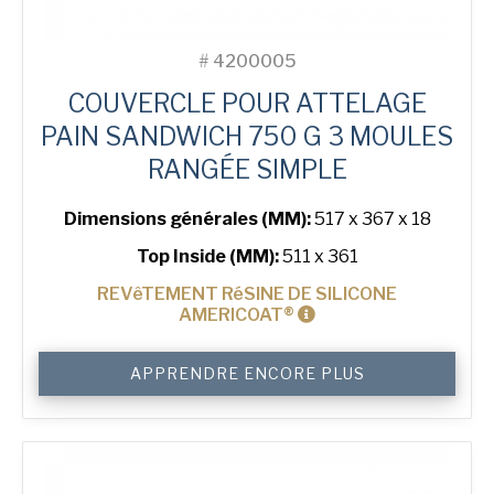
#
4200005
COUVERCLE POUR ATTELAGE
PAIN SANDWICH 750 G 3 MOULES
RANGÉE SIMPLE
Dimensions générales (MM):
517 x 367 x 18
Top Inside (MM):
511 x 361
REVêTEMENT RéSINE DE SILICONE
AMERICOAT®
quantité
APPRENDRE ENCORE PLUS
de
Lid
for
750
g
Sandwich