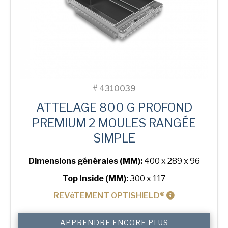
#
4310039
ATTELAGE 800 G PROFOND
PREMIUM 2 MOULES RANGÉE
SIMPLE
Dimensions générales (MM):
400 x 289 x 96
Top Inside (MM):
300 x 117
REVêTEMENT OPTISHIELD®
quantité
APPRENDRE ENCORE PLUS
de