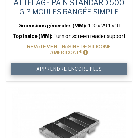
ATTELAGE PAIN STANDARD 500
G 3 MOULES RANGÉE SIMPLE
Dimensions générales (MM):
400 x 294 x 91
Top Inside (MM):
Turn on screen reader support
REVêTEMENT RéSINE DE SILICONE
AMERICOAT®
quantité
APPRENDRE ENCORE PLUS
de
500
g
Standard
3-
in-
Line
Bread
Tin