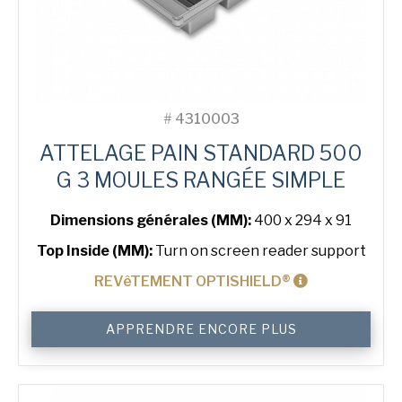
#
4310003
ATTELAGE PAIN STANDARD 500
G 3 MOULES RANGÉE SIMPLE
Dimensions générales (MM):
400 x 294 x 91
Top Inside (MM):
Turn on screen reader support
REVêTEMENT OPTISHIELD®
quantité
APPRENDRE ENCORE PLUS
de
500
g
Standard