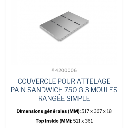
3-
in-
Line
Bread
Tin
#
4200006
COUVERCLE POUR ATTELAGE
PAIN SANDWICH 750 G 3 MOULES
RANGÉE SIMPLE
Dimensions générales (MM):
517 x 367 x 18
Top Inside (MM):
511 x 361