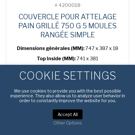
#
4200018
COUVERCLE POUR ATTELAGE
PAIN GRILLÉ 750 G 5 MOULES
RANGÉE SIMPLE
Dimensions générales (MM):
747 x 387 x 18
Top Inside (MM):
741 x 381
REVêTEMENT OPTISHIELD®
COOKIE SETTINGS
quantité
APPRENDRE ENCORE PLUS
de
We use cookies to provide you with the best possible
Lid
experience. They also allow us to analyze user behavior in
for
order to constantly improve the website for you.
750
g
Accept All
Toast
5-
Other Options
in-
Line