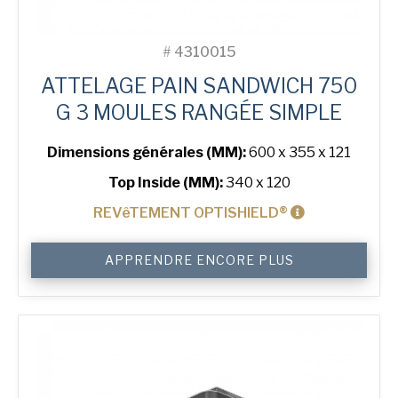
#
4310015
ATTELAGE PAIN SANDWICH 750
G 3 MOULES RANGÉE SIMPLE
Dimensions générales (MM):
600 x 355 x 121
Top Inside (MM):
340 x 120
REVêTEMENT OPTISHIELD®
quantité
APPRENDRE ENCORE PLUS
de
750
g
Sandwich
3-
in-
Line
Bread