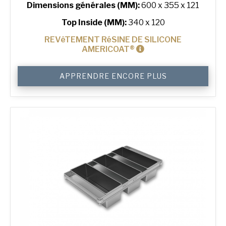
Dimensions générales (MM):
600 x 355 x 121
Top Inside (MM):
340 x 120
REVêTEMENT RéSINE DE SILICONE
AMERICOAT®
quantité
APPRENDRE ENCORE PLUS
de
750
g
Sandwich
3-
in-
Line
Bread
Tin