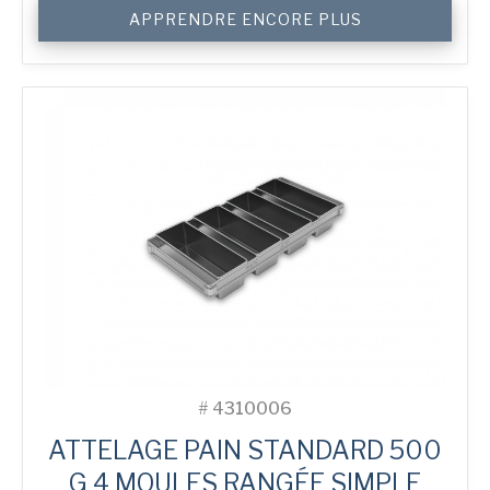
quantité
APPRENDRE ENCORE PLUS
de
500
g
Standard
4-
in-
Line
Bread
Tin
#
4310006
ATTELAGE PAIN STANDARD 500
G 4 MOULES RANGÉE SIMPLE