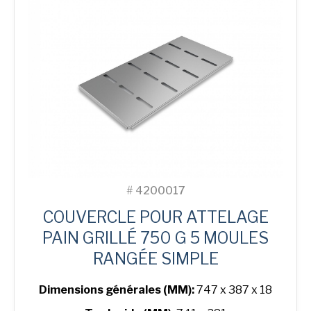
3-
in-
Line
Bread
Tin
#
4200017
COUVERCLE POUR ATTELAGE
PAIN GRILLÉ 750 G 5 MOULES
RANGÉE SIMPLE
Dimensions générales (MM):
747 x 387 x 18