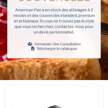
Nom
de
Chicago Metallic
famille
American Pan a en stock des attelages à 3
(Nécessaire)
moules et des couvercles standard, premium
Pan GLO
Nom
et artisanaux. Si vous ne trouvez pas le style
de
Runex
l'entreprise
que vous recherchez, contactez-nous pour
(Nécessaire)
un devis personnalisé.
Phone
Synova
Demander Une Consultation
Turbel
Télécharger le catalogue
Email
USA Pan
(Nécessaire)
Country
Pays *
(Nécessaire)
Consent
Oui, j'ai lu et compris la
politique de confidentialité
d'American Pan.
(Nécessaire)