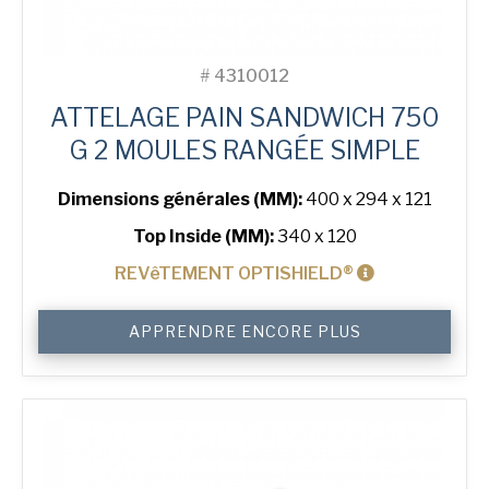
#
4310012
ATTELAGE PAIN SANDWICH 750
G 2 MOULES RANGÉE SIMPLE
Dimensions générales (MM):
400 x 294 x 121
Top Inside (MM):
340 x 120
REVêTEMENT OPTISHIELD®
quantité
APPRENDRE ENCORE PLUS
de
750
g
Sandwich
2-
in-
Line
Bread