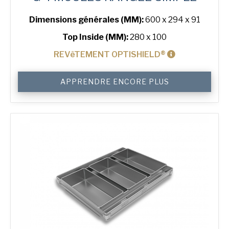
Dimensions générales (MM):
600 x 294 x 91
Top Inside (MM):
280 x 100
REVêTEMENT OPTISHIELD®
quantité
APPRENDRE ENCORE PLUS
de
500
g
Standard
4-
in-
Line
Bread
Tin