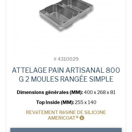
Tin
#
4310029
ATTELAGE PAIN ARTISANAL 800
G 2 MOULES RANGÉE SIMPLE
Dimensions générales (MM):
400 x 268 x 81
Top Inside (MM):
255 x 140
REVêTEMENT RéSINE DE SILICONE
AMERICOAT®
quantité