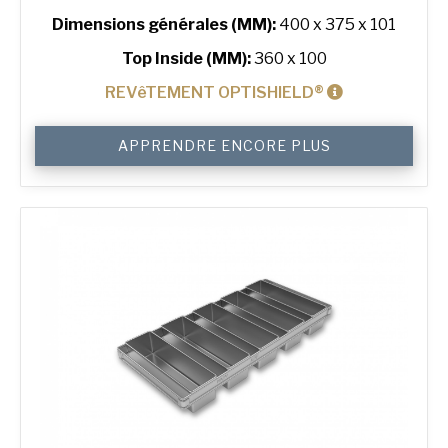
Dimensions générales (MM):
400 x 375 x 101
Top Inside (MM):
360 x 100
REVêTEMENT OPTISHIELD®
quantité
APPRENDRE ENCORE PLUS
de
750
g
Toast
2-
in-
Line
Bread
Tin