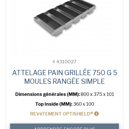
Tin
#
4310027
ATTELAGE PAIN GRILLÉE 750 G 5
MOULES RANGÉE SIMPLE
Dimensions générales (MM):
800 x 375 x 101
Top Inside (MM):
360 x 100
REVêTEMENT OPTISHIELD®
quantité