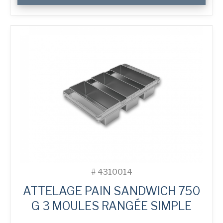
800
g
Premium
High
2-
in-
Line
Bread
Tin
#
4310014
ATTELAGE PAIN SANDWICH 750
G 3 MOULES RANGÉE SIMPLE