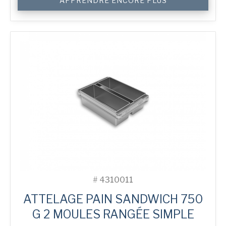
APPRENDRE ENCORE PLUS
de
750
g
Toast
5-
in-
Line
Bread
Tin
#
4310011
ATTELAGE PAIN SANDWICH 750
G 2 MOULES RANGÉE SIMPLE