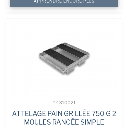
APPRENDRE ENCORE PLUS
de
750
g
Toast
2-
in-
Line
Bread
Tin
#
4310021
ATTELAGE PAIN GRILLÉE 750 G 2
MOULES RANGÉE SIMPLE