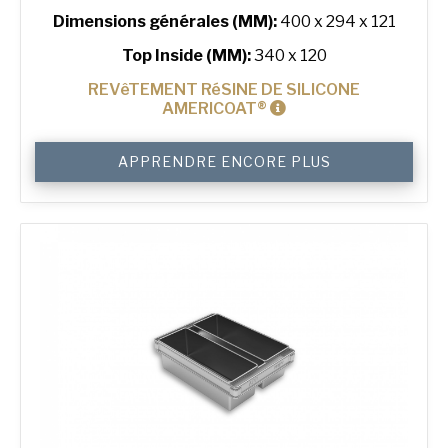
Dimensions générales (MM):
400 x 294 x 121
Top Inside (MM):
340 x 120
REVêTEMENT RéSINE DE SILICONE
AMERICOAT®
quantité
APPRENDRE ENCORE PLUS
de
750
g
Sandwich
2-
in-
Line
Bread
Tin