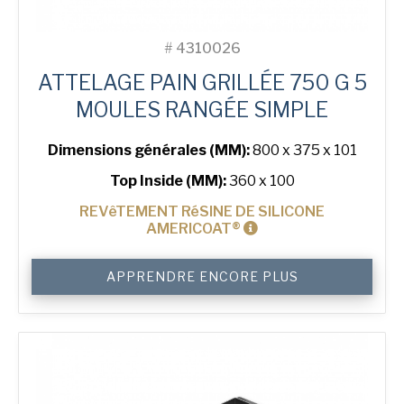
#
4310026
ATTELAGE PAIN GRILLÉE 750 G 5
MOULES RANGÉE SIMPLE
Dimensions générales (MM):
800 x 375 x 101
Top Inside (MM):
360 x 100
REVêTEMENT RéSINE DE SILICONE
AMERICOAT®
quantité
APPRENDRE ENCORE PLUS
de
750
g
Toast
5-
in-
Line
Bread