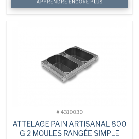
APPRENDRE ENCORE PLUS
de
800
g
Farmhouse
2-
in-
Line
Bread
Tin
#
4310030
ATTELAGE PAIN ARTISANAL 800
G 2 MOULES RANGÉE SIMPLE