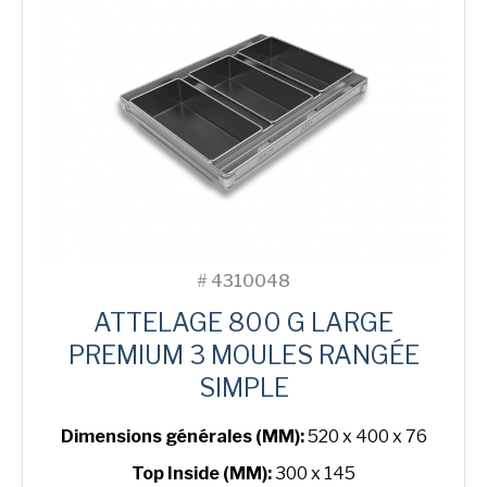
3-
in-
Line
Bread
Tin
#
4310048
ATTELAGE 800 G LARGE
PREMIUM 3 MOULES RANGÉE
SIMPLE
Dimensions générales (MM):
520 x 400 x 76
Top Inside (MM):
300 x 145