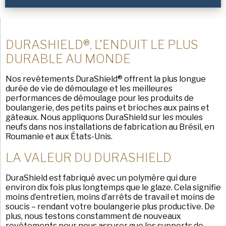
Nom
de
Chicago Metallic
famille
(Nécessaire)
Pan GLO
Nom
DURASHIELD®, L’ENDUIT LE PLUS
de
Runex
l'entreprise
DURABLE AU MONDE
(Nécessaire)
Phone
Synova
Nos revêtements DuraShield® offrent la plus longue
durée de vie de démoulage et les meilleures
Turbel
performances de démoulage pour les produits de
boulangerie, des petits pains et brioches aux pains et
Email
(Nécessaire)
USA Pan
gâteaux. Nous appliquons DuraShield sur les moules
neufs dans nos installations de fabrication au Brésil, en
Roumanie et aux États-Unis.
Country
(Nécessaire)
Pays *
LA VALEUR DU DURASHIELD
DuraShield est fabriqué avec un polymère qui dure
Consent
Oui, j'ai lu et compris la
politique de confidentialité
(Nécessaire)
environ dix fois plus longtemps que le glaze. Cela signifie
d'American Pan.
moins d’entretien, moins d’arrêts de travail et moins de
soucis – rendant votre boulangerie plus productive. De
SUBMIT
plus, nous testons constamment de nouveaux
revêtements pour nous assurer que les supports de