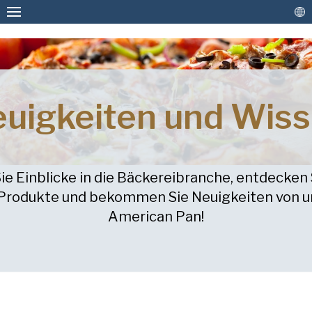
Personalisierte Backformen und -bleche
uigkeiten und Wis
Backformen und -bleche auf Lager
Antihaftbeschichtung und
BITTE FÜLLEN SIE DAS FOLGENDE
Aufarbeitungsservice
ie Einblicke in die Bäckereibranche, entdecken
FORMULAR AUS, UM EINE
 Produkte und bekommen Sie Neuigkeiten von u
Weitere Lösungen
KOSTENLOSE KOPIE DES
American Pan!
ANGEFORDERTEN DOKUMENTS ZU
Verbinden
ERHALTEN.
Vorname
(erforderlich)