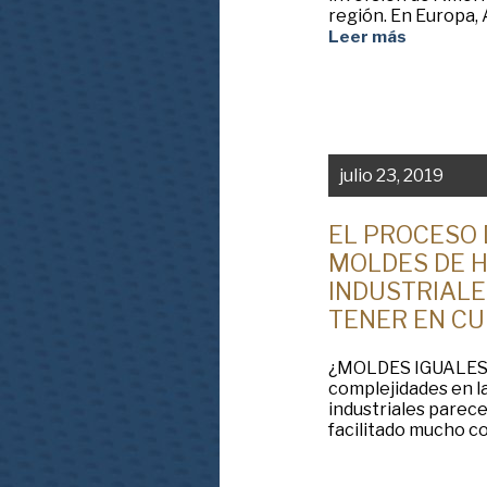
región. En Europa,
Leer más
julio 23, 2019
EL PROCESO 
MOLDES DE 
INDUSTRIALE
TENER EN CU
¿MOLDES IGUALES
complejidades en l
industriales parece
facilitado mucho c