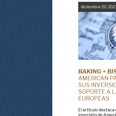
diciembre 20, 202
BAKING + BI
AMERICAN P
SUS INVERSI
SOPORTE A L
EUROPEAS
El artículo destaca 
inversión de Ameri