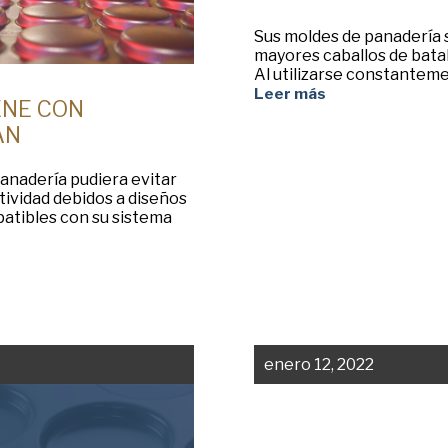
Sus moldes de panadería 
mayores caballos de batal
Al utilizarse constanteme
Leer más
ENE CON
AN
panadería pudiera evitar
tividad debidos a diseños
atibles con su sistema
enero 12, 2022