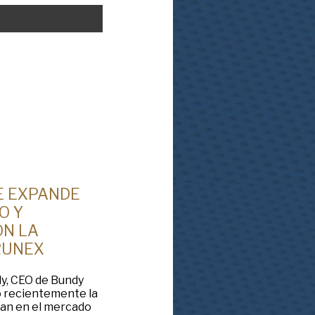
E EXPANDE
O Y
ON LA
RUNEX
dy, CEO de Bundy
ó recientemente la
an en el mercado