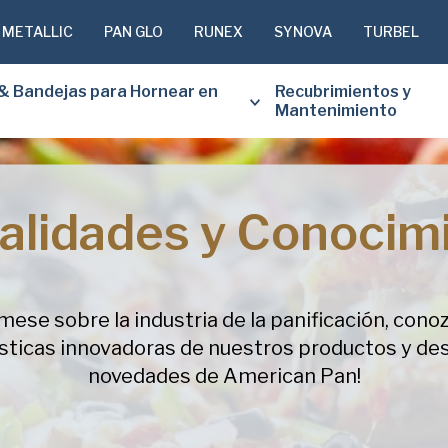
 METALLIC
PAN GLO
RUNEX
SYNOVA
TURBEL
& Bandejas para Hornear en
Recubrimientos y
Mantenimiento
alidades y Conocim
COMPLETE
PARA RECI
DOCUMENT
mese sobre la industria de la panificación, cono
sticas innovadoras de nuestros productos y de
Nombre
novedades de American Pan!
(Obligatorio)
Apellido