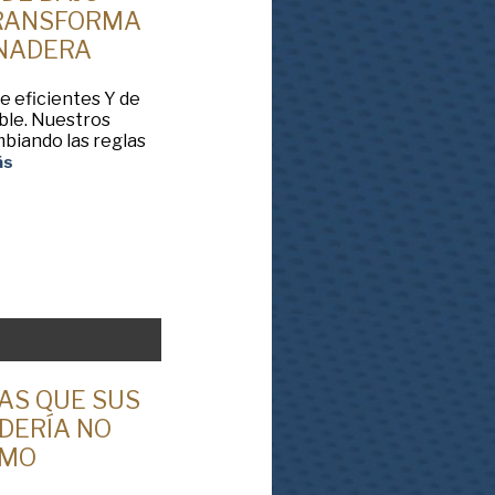
RANSFORMA
ANADERA
 eficientes Y de
ble. Nuestros
biando las reglas
ás
AS QUE SUS
DERÍA NO
OMO