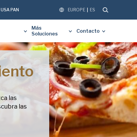
USA PAN
EUROPE
ES
Más
Contacto
Soluciones
iento
 EL SIGUIENTE FORMULARIO
BIR UNA COPIA GRATUITA DEL
O SOLICITADO.
zca las
scubra las