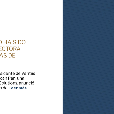
 HA SIDO
RECTORA
AS DE
esidente de Ventas
can Pan, una
Solutions, anunció
o de
Leer más