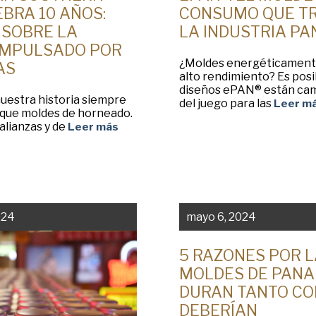
BRA 10 AÑOS:
CONSUMO QUE T
 SOBRE LA
LA INDUSTRIA P
IMPULSADO POR
¿Moldes energéticamente
AS
alto rendimiento? Es posi
diseños ePAN® están cam
uestra historia siempre
del juego para las
Leer m
 que moldes de horneado.
alianzas y de
Leer más
024
mayo 6, 2024
5 RAZONES POR L
MOLDES DE PANA
DURAN TANTO C
DEBERÍAN