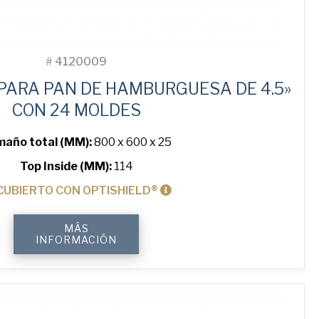
#
4120009
PARA PAN DE HAMBURGUESA DE 4.5»
CON 24 MOLDES
año total (MM):
800 x 600 x 25
Top Inside (MM):
114
CUBIERTO CON OPTISHIELD®
4.5"
MÁS
Hamburger
INFORMACIÓN
ePAN®
Bun
Tray
with
24
Moulds