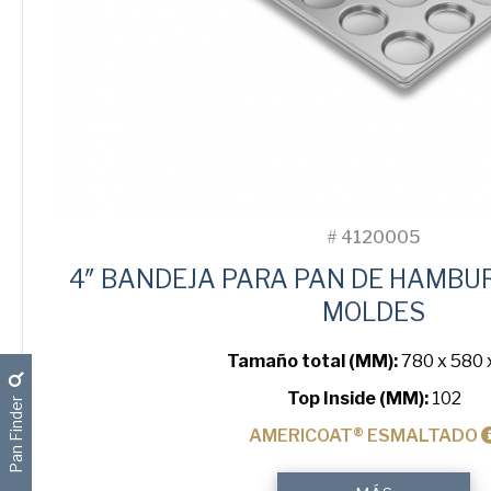
#
4120005
4″ BANDEJA PARA PAN DE HAMBU
MOLDES
Tamaño total (MM):
780 x 580 
Top Inside (MM):
102
Pan Finder
AMERICOAT® ESMALTADO
4"