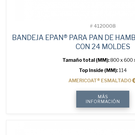
#
4120008
BANDEJA EPAN® PARA PAN DE HAMB
CON 24 MOLDES
Tamaño total (MM):
800 x 600 
Top Inside (MM):
114
AMERICOAT® ESMALTADO
4.5"
MÁS
Hamburger
INFORMACIÓN
ePAN®
Bun
Tray
with
24
Moulds