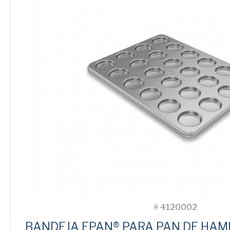
cantidad
#
4120002
BANDEJA EPAN® PARA PAN DE HAM