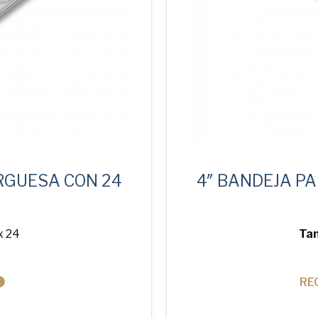
RGUESA CON 24
4″ BANDEJA P
x 24
Tam
RE