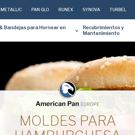
 METALLIC
PAN GLO
RUNEX
SYNOVA
TURBEL
& Bandejas para Hornear en
Recubrimientos y
Mantenimiento
COMPLETE
PARA RECI
DOCUMENT
Nombre
(Obligatorio)
MOLDES PARA
Apellido