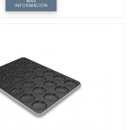
MÁS
Hamburger
INFORMACIÓN
Bun
Tray
with
24
Moulds
cantidad