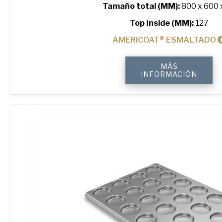
Tamaño total (MM):
800 x 600 
Top Inside (MM):
127
AMERICOAT® ESMALTADO
5"
MÁS
Hamburger
INFORMACIÓN
ePAN®
Bun
Tray
with
20
Moulds
cantidad