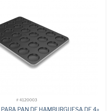
cantidad
#
4120003
 PARA PAN DE HAMBURGUESA DE 4»