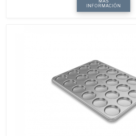
MÁS
Hamburger
INFORMACIÓN
Bun
Tray
with
24
Moulds
cantidad