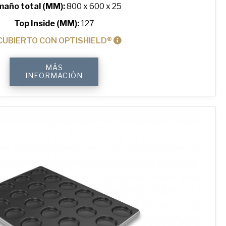
año total (MM):
800 x 600 x 25
Top Inside (MM):
127
CUBIERTO CON OPTISHIELD®
5"
MÁS
Hamburger
INFORMACIÓN
ePAN®
Bun
Tray
with
20
Moulds
cantidad