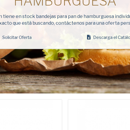
HAMBURGUESA
(Obligatorio)
Empresa
 tiene en stock bandejas para pan de hamburguesa individua
(Obligatorio)
 exacto que está buscando, contáctenos para una oferta pers
Teléfono
Solicitar Oferta
Descarga el Catál
Dirección
de
correo
electrónico
Nación
(Obligatorio)
Nación *
(Obligatorio)
Consent
Sí, he leído 
American Pan
(Obligatorio)