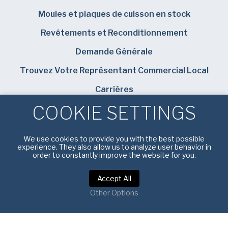
Moules et plaques de cuisson en stock
Revêtements et Reconditionnement
Demande Générale
Trouvez Votre Représentant Commercial Local
Carrières
COOKIE SETTINGS
Bundy Baking Solutions
We use cookies to provide you with the best possible
experience. They also allow us to analyze user behavior in
order to constantly improve the website for you.
Politique de confidentialité
|
Conditions d’utilisation
Accept All
Other Options
Droit d’auteur © 2025 American Pan Europe. Tous droits
réservés.