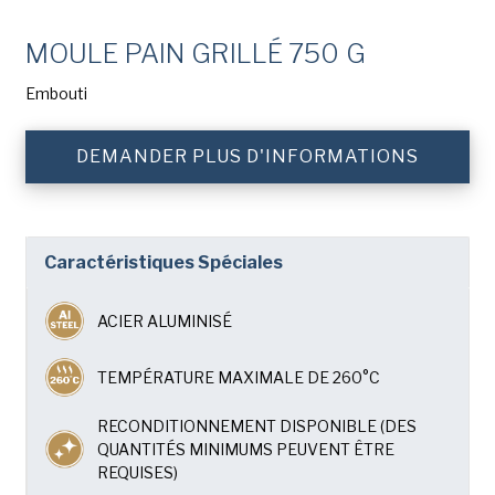
Nom
de
Chicago Metallic
famille
(Nécessaire)
MOULE PAIN GRILLÉ 750 G
Pan GLO
Nom
Embouti
de
Runex
l'entreprise
(Nécessaire)
DEMANDER PLUS D'INFORMATIONS
Phone
Synova
Turbel
Email
(Nécessaire)
USA Pan
Caractéristiques Spéciales
Country
(Nécessaire)
ACIER ALUMINISÉ
Pays *
TEMPÉRATURE MAXIMALE DE 260°C
Consent
Oui, j'ai lu et compris la
politique de confidentialité
(Nécessaire)
d'American Pan.
RECONDITIONNEMENT DISPONIBLE (DES
QUANTITÉS MINIMUMS PEUVENT ÊTRE
REQUISES)
SUBMIT