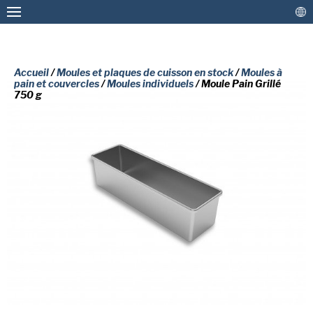
Accueil
/
Moules et plaques de cuisson en stock
/
Moules à
pain et couvercles
/
Moules individuels
/ Moule Pain Grillé
750 g
Plaques et moules sur mesure
Moules et plaques de cuisson en stock
Revêtements et Reconditionnement
VEUILLEZ REMPLIR LE
FORMULAIRE CI-DESSOUS POUR
Plus de solutions
RECEVOIR UNE COPIE GRATUITE DU
Contactez-nous
DOCUMENT DEMANDÉ.
Prénom
(Nécessaire)
American Pan