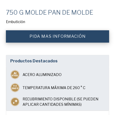
Apellido
American Pan
(Obligatorio)
750 G MOLDE PAN DE MOLDE
Chicago Metallic
Empresa
Pan GLO
Embutición
(Obligatorio)
Runex
PIDA MAS INFORMACIÓN
Teléfono
Synova
Turbel
Dirección
de
Productos Destacados
USA Pan
correo
electrónico
Nación
(Obligatorio)
ACERO ALUMINIZADO
Nación *
(Obligatorio)
TEMPERATURA MÁXIMA DE 260 ° C
Consent
Sí, he leído y comprendo la
Política de privacidad
de
American Pan.
(Obligatorio)
RECUBRIMIENTO DISPONIBLE (SE PUEDEN
APLICAR CANTIDADES MÍNIMAS)