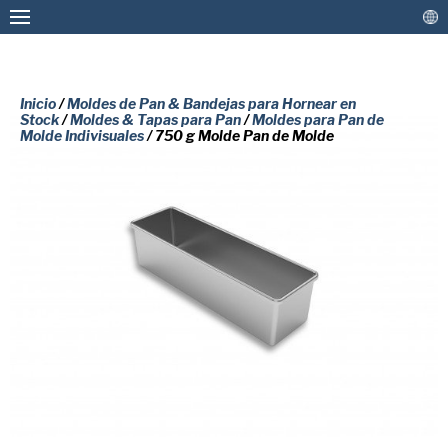
Inicio
/
Moldes de Pan & Bandejas para Hornear en
Stock
/
Moldes & Tapas para Pan
/
Moldes para Pan de
Molde Indivisuales
/ 750 g Molde Pan de Molde
Moldes y Bandejas a Medida
Moldes de Pan & Bandejas para Hornear en
Stock
COMPLETE EL SIGUIENTE
Recubrimientos y Mantenimiento
FORMULARIO PARA RECIBIR UNA
Más Soluciones
COPIA GRATUITA DEL DOCUMENTO
SOLICITADO.
Contacto
Nombre
(Obligatorio)