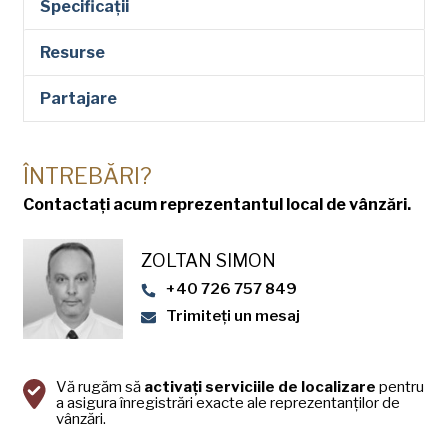
Specificații
Resurse
Partajare
ÎNTREBĂRI?
Contactați acum reprezentantul local de vânzări.
ZOLTAN SIMON
+40 726 757 849
Trimiteți un mesaj
Vă rugăm să
activați serviciile de localizare
pentru
a asigura înregistrări exacte ale reprezentanților de
vânzări.