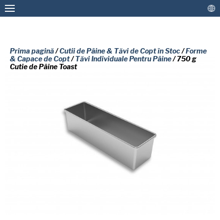
Prima pagină
/
Cutii de Pâine & Tăvi de Copt în Stoc
/
Forme
& Capace de Copt
/
Tăvi Individuale Pentru Pâine
/ 750 g
Cutie de Pâine Toast
Forme & Tăvi de Copt Personalizate
Cutii de Pâine & Tăvi de Copt în Stoc
Straturi de acoperire antiaderentă și Serviciul
VĂ RUGĂM SĂ COMPLETAȚI
de Reteflonare
FORMULARUL DE MAI JOS PENTRU
Mai Multe Soluții
A PRIMI GRATUIT O COPIE A
DOCUMENTULUI SOLICITAT.
Conectați
Nume
(Required)