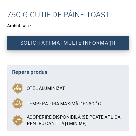
Numele
American Pan
de
familie
750 G CUTIE DE PÂINE TOAST
Chicago Metallic
(Required)
Companie
Pan GLO
Ambutisate
(Required)
Runex
SOLICITAȚI MAI MULTE INFORMAȚII
Telefon
Synova
Turbel
Adresa
de
Repere produs
USA Pan
e-
mail
Țară
(Required)
OTEL ALUMINIZAT
Țară *
(Required)
TEMPERATURA MAXIMĂ DE 260 ° C
Consent
Da, am citit și am înțeles
Politica de
confidențialitate
a American Pan.
(Required)
ACOPERIRE DISPONIBILĂ (SE POATE APLICA
PENTRU CANTITĂȚI MINIME)