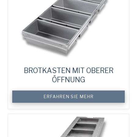
ein oder fünf Löcher in Formböden.
Konvexe Formböden sorgen für ein flachen
Brötchenboden nach dem Abkühlen. Sie helfen
auch, das Teigstück in der Form zu zentrieren.
Gesteppte Formböden verbessern die
Wärmeverteilung, simulieren den Boden eines
herdgebackenen Brötchens und verleihen dem
Blechboden Festigkeit.
BROTKASTEN MIT OBERER
ÖFFNUNG
ERFAHREN SIE MEHR