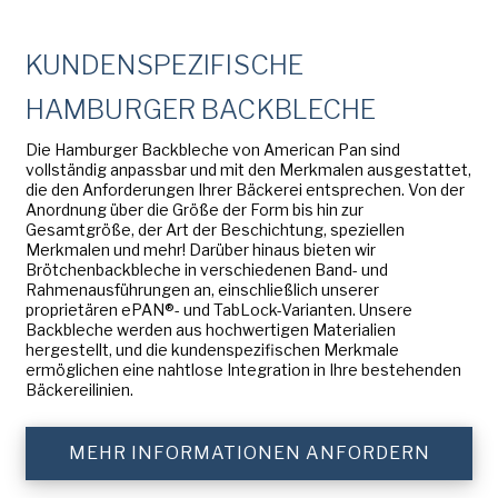
American Pan
Nachname
Chicago Metallic
(erforderlich)
KUNDENSPEZIFISCHE
Pan GLO
HAMBURGER BACKBLECHE
Name
der
Runex
Die Hamburger Backbleche von American Pan sind
Firma
vollständig anpassbar und mit den Merkmalen ausgestattet,
(erforderlich)
Synova
Telefon
die den Anforderungen Ihrer Bäckerei entsprechen. Von der
Anordnung über die Größe der Form bis hin zur
Gesamtgröße, der Art der Beschichtung, speziellen
Turbel
Merkmalen und mehr! Darüber hinaus bieten wir
E-
Brötchenbackbleche in verschiedenen Band- und
USA Pan
Mail-
Rahmenausführungen an, einschließlich unserer
proprietären ePAN®- und TabLock-Varianten. Unsere
Addresse
Backbleche werden aus hochwertigen Materialien
(erforderlich)
Nation
hergestellt, und die kundenspezifischen Merkmale
Nation *
ermöglichen eine nahtlose Integration in Ihre bestehenden
(erforderlich)
Bäckereilinien.
Consent
Ja, ich habe die
Datenschutzrichtlinie
von
MEHR INFORMATIONEN ANFORDERN
American Pan gelesen und verstanden.
(erforderlich)