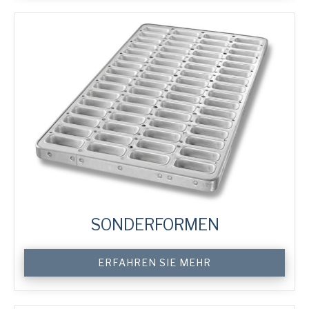
&
Cake
Tins
Menge
SONDERFORMEN
Custom
ERFAHREN SIE MEHR
Specialty
Moulds
Menge