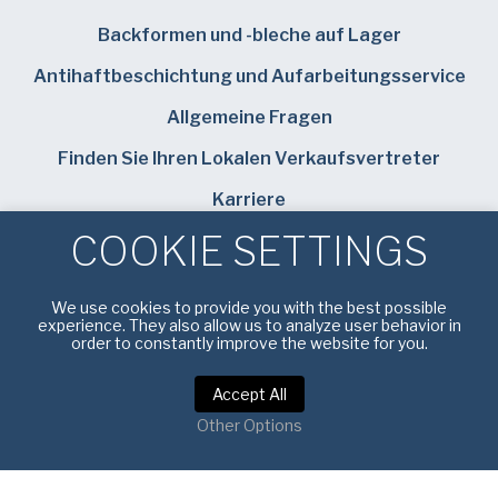
Backformen und -bleche auf Lager
Antihaftbeschichtung und Aufarbeitungsservice
Allgemeine Fragen
Finden Sie Ihren Lokalen Verkaufsvertreter
Karriere
COOKIE SETTINGS
Bundy Baking Solutions
We use cookies to provide you with the best possible
experience. They also allow us to analyze user behavior in
order to constantly improve the website for you.
Datenschutzbestimmungen
|
Nutzungsbedingungen
Accept All
Other Options
Urheberrecht © 2025 American Pan Germany. Alle Rechte
vorbehalten.