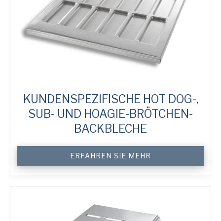
KUNDENSPEZIFISCHE HOT DOG-,
SUB- UND HOAGIE-BRÖTCHEN-
BACKBLECHE
Custom
ERFAHREN SIE MEHR
Hot
Dog,
Sub
&
Hoagie
Bun
Trays