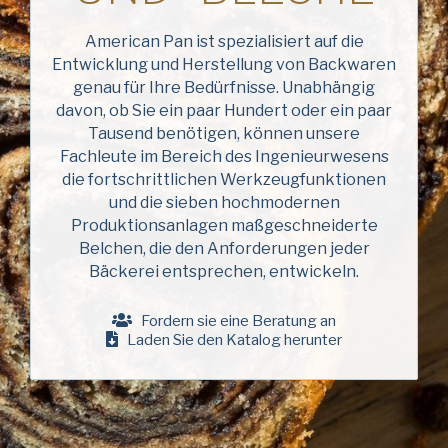
American Pan
Nachname
American Pan ist spezialisiert auf die
Chicago Metallic
(erforderlich)
Entwicklung und Herstellung von Backwaren
Pan GLO
genau für Ihre Bedürfnisse. Unabhängig
Name
davon, ob Sie ein paar Hundert oder ein paar
der
Runex
Tausend benötigen, können unsere
Firma
Fachleute im Bereich des Ingenieurwesens
(erforderlich)
Synova
Telefon
die fortschrittlichen Werkzeugfunktionen
und die sieben hochmodernen
Turbel
Produktionsanlagen maßgeschneiderte
E-
Belchen, die den Anforderungen jeder
USA Pan
Mail-
Bäckerei entsprechen, entwickeln.
Addresse
(erforderlich)
Nation
Fordern sie eine Beratung an
Nation *
(erforderlich)
Laden Sie den Katalog herunter
Consent
Ja, ich habe die
Datenschutzrichtlinie
von
American Pan gelesen und verstanden.
(erforderlich)