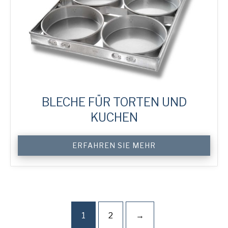
BLECHE FÜR TORTEN UND
KUCHEN
Custom
ERFAHREN SIE MEHR
Round
&
Sheet
Cake
Trays
Menge
1
2
→