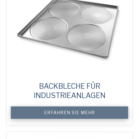
BACKBLECHE FÜR
INDUSTRIEANLAGEN
Custom
ERFAHREN SIE MEHR
Industrial
System
Trays
Menge