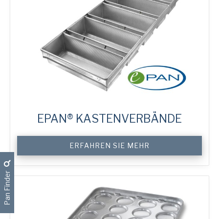
EPAN® KASTENVERBÄNDE
Custom
ERFAHREN SIE MEHR
ePAN®
Bread
Tins
Pan Finder
Menge