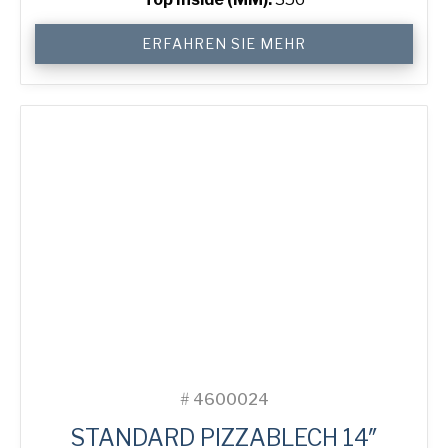
14"
ERFAHREN SIE MEHR
Solid
Pizza
Tray
Menge
#
4600024
STANDARD PIZZABLECH 14″