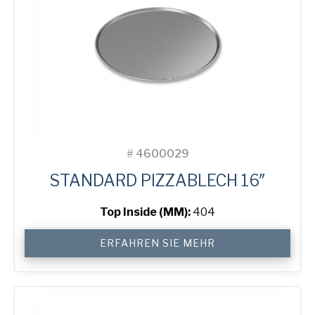
#
4600029
STANDARD PIZZABLECH 16″
Top Inside (MM):
404
16"
ERFAHREN SIE MEHR
Solid
Pizza
Tray
Menge