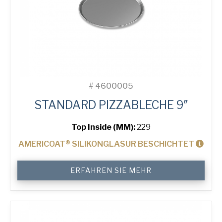
#
4600005
STANDARD PIZZABLECHE 9″
Top Inside (MM):
229
AMERICOAT® SILIKONGLASUR BESCHICHTET
9"
ERFAHREN SIE MEHR
Solid
Pizza
Tray
Menge