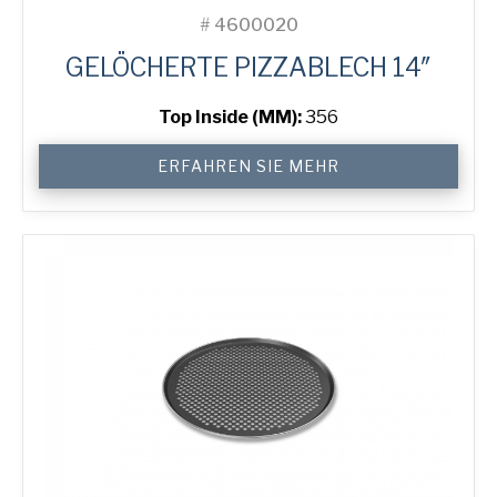
#
4600020
GELÖCHERTE PIZZABLECH 14″
Top Inside (MM):
356
14"
ERFAHREN SIE MEHR
Perforated
Pizza
Tray
Menge