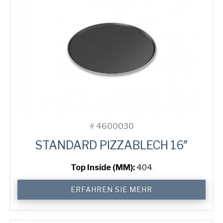
#
4600030
STANDARD PIZZABLECH 16″
Top Inside (MM):
404
16"
ERFAHREN SIE MEHR
Solid
Pizza
Tray
Menge