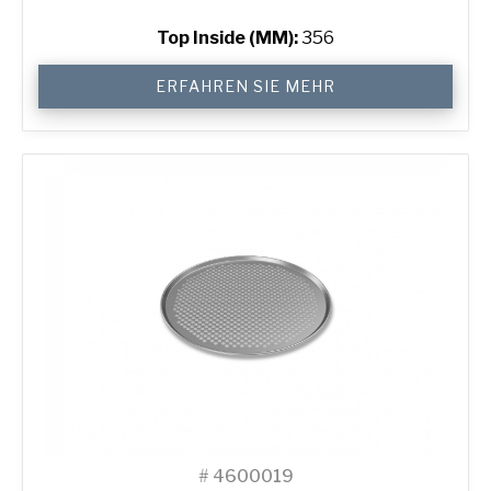
Top Inside (MM):
356
14"
ERFAHREN SIE MEHR
Solid
Pizza
Tray
Menge
#
4600019