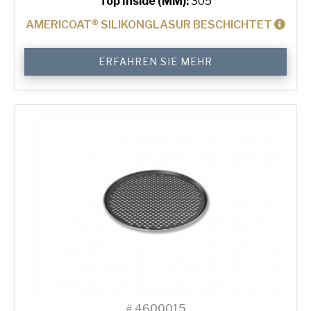
Top Inside (MM):
305
AMERICOAT® SILIKONGLASUR BESCHICHTET
12"
ERFAHREN SIE MEHR
Perforated
Pizza
Tray
Menge
#
4600015