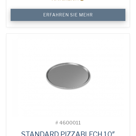
10"
ERFAHREN SIE MEHR
Solid
Pizza
Tray
Menge
#
4600011
STANDARD PIZZABLECH 10″