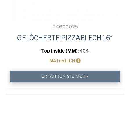
#
4600025
GELÖCHERTE PIZZABLECH 16″
Top Inside (MM):
404
NATüRLICH
16"
ERFAHREN SIE MEHR
Perforated
Pizza
Tray
Menge