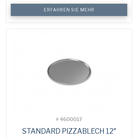
12"
ERFAHREN SIE MEHR
Solid
Pizza
Tray
Menge
#
4600017
STANDARD PIZZABLECH 12″