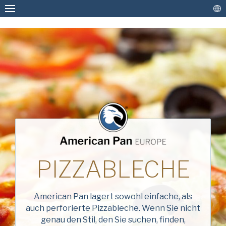
Personalisierte Backformen und -bleche
Backformen und -bleche auf Lager
Antihaftbeschichtung und
BITTE FÜLLEN SIE DAS FOLGENDE
Aufarbeitungsservice
FORMULAR AUS, UM EINE
Weitere Lösungen
KOSTENLOSE KOPIE DES
ANGEFORDERTEN DOKUMENTS ZU
PIZZABLECHE
Verbinden
ERHALTEN.
American Pan lagert sowohl einfache, als
Vorname
auch perforierte Pizzableche. Wenn Sie nicht
(erforderlich)
genau den Stil, den Sie suchen, finden,