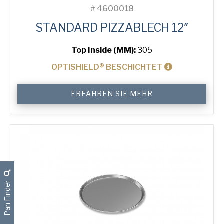
#
4600018
STANDARD PIZZABLECH 12″
Top Inside (MM):
305
OPTISHIELD® BESCHICHTET
12"
ERFAHREN SIE MEHR
Solid
Pizza
Tray
Menge
Pan Finder