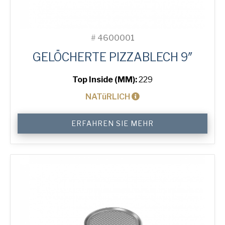
#
4600001
GELÖCHERTE PIZZABLECH 9″
Top Inside (MM):
229
NATüRLICH
9"
ERFAHREN SIE MEHR
Perforated
Pizza
Tray
Menge