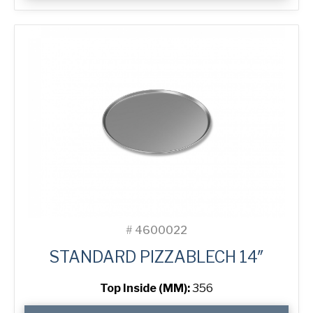
Pizza
Tray
Menge
#
4600022
STANDARD PIZZABLECH 14″
Top Inside (MM):
356
14"