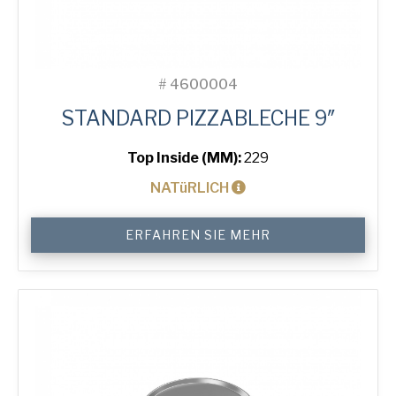
#
4600004
STANDARD PIZZABLECHE 9″
Top Inside (MM):
229
NATüRLICH
9"
ERFAHREN SIE MEHR
Solid
Pizza
Tray
Menge