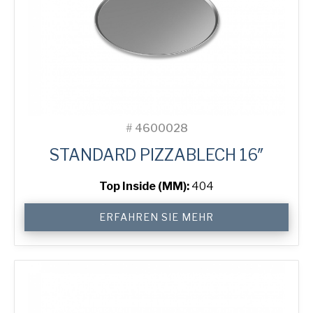
#
4600028
STANDARD PIZZABLECH 16″
Top Inside (MM):
404
16"
ERFAHREN SIE MEHR
Solid
Pizza
Tray
Menge