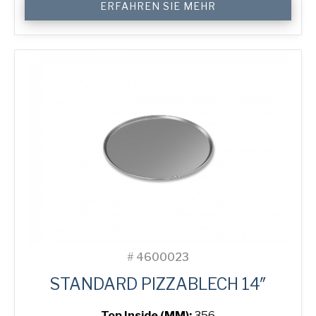
ERFAHREN SIE MEHR
Solid
Pizza
Tray
Menge
#
4600023
STANDARD PIZZABLECH 14″
Top Inside (MM):
356