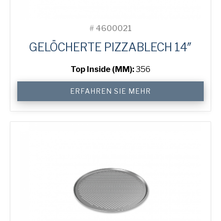
#
4600021
GELÖCHERTE PIZZABLECH 14″
Top Inside (MM):
356
14"
ERFAHREN SIE MEHR
Perforated
Pizza
Tray
Menge