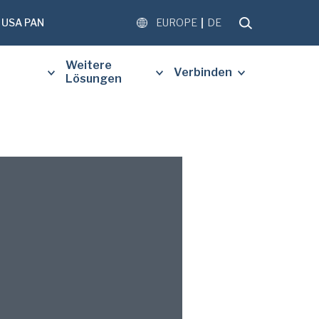
USA PAN
EUROPE
DE
Weitere
Verbinden
Lösungen
LEN SIE DAS FOLGENDE
 AUS, UM EINE KOSTENLOSE
S ANGEFORDERTEN
S ZU ERHALTEN.