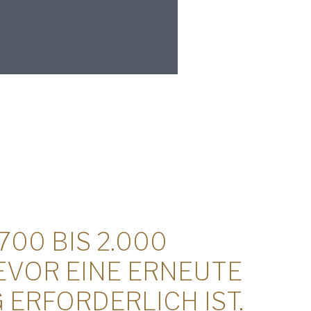
700 BIS 2.000
ie
Datenschutzrichtlinie
von American
EVOR EINE ERNEUTE
nd verstanden.
ERFORDERLICH IST.