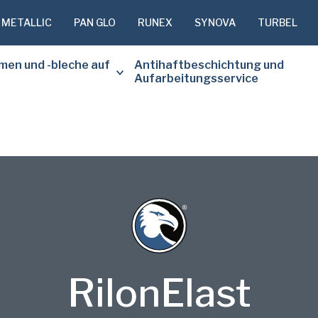
 METALLIC
PAN GLO
RUNEX
SYNOVA
TURBEL
men und -bleche auf
Antihaftbeschichtung und
Aufarbeitungsservice
BITTE FÜL
FORMULAR
KOPIE DE
DOKUMENT
Vorname
RilonElast
(erforderlich)