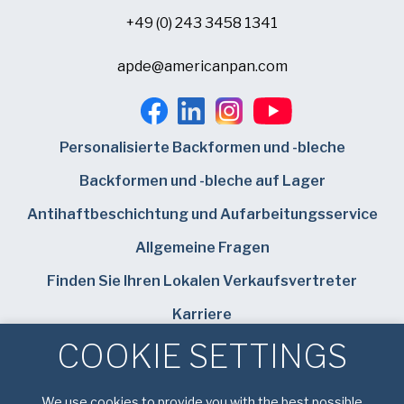
+49 (0) 243 3458 1341
apde@americanpan.com
Personalisierte Backformen und -bleche
Backformen und -bleche auf Lager
Antihaftbeschichtung und Aufarbeitungsservice
Allgemeine Fragen
Finden Sie Ihren Lokalen Verkaufsvertreter
Karriere
COOKIE SETTINGS
Bundy Baking Solutions
We use cookies to provide you with the best possible