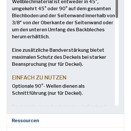
Wellblechmaterial ist entweder in 45°,
umgekehrt 45° oder 90° auf dem gesamten
Blechboden und der Seitenwand innerhalb von
3/8″ von der Oberkante der Seitenwand oder
um den unteren Umfang des Backbleches
herum erhältlich.
Eine zusätzliche Bandverstärkung bietet
maximalen Schutz des Deckels bei starker
Beanspruchung (nur für Deckel).
EINFACH ZU NUTZEN
Optionale 90°- Wellen dienen als
Schnittführung (nur für Deckel).
Deckel mit einem konturierten Außenband
halten den Deckel auf dem Kastenverband und
Ressourcen
dienen als Griffe, wenn die Deckel entfernt
werden (nur für Deckel).