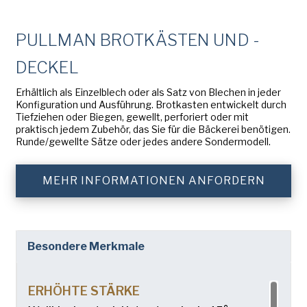
American Pan
Nachname
Chicago Metallic
(erforderlich)
PULLMAN BROTKÄSTEN UND -
Pan GLO
DECKEL
Name
der
Runex
Erhältlich als Einzelblech oder als Satz von Blechen in jeder
Firma
Konfiguration und Ausführung. Brotkasten entwickelt durch
(erforderlich)
Synova
Telefon
Tiefziehen oder Biegen, gewellt, perforiert oder mit
praktisch jedem Zubehör, das Sie für die Bäckerei benötigen.
Runde/gewellte Sätze oder jedes andere Sondermodell.
Turbel
E-
USA Pan
Mail-
MEHR INFORMATIONEN ANFORDERN
Addresse
(erforderlich)
Nation
Nation *
(erforderlich)
Besondere Merkmale
Consent
Ja, ich habe die
Datenschutzrichtlinie
von
American Pan gelesen und verstanden.
(erforderlich)
ERHÖHTE STÄRKE