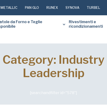
 METALLIC
PAN GLO
RUNEX
SYNOVA
TURBEL
atole da Forno e Teglie
Rivestimenti e
sponibile
ricondizionamenti
Category: Industry
SI PREGA 
SOTTOSTA
Leadership
COPIA GR
RICHIESTO
Nome
[searchandfilter id="578"]
di
battesimo
(Obbligatorio)