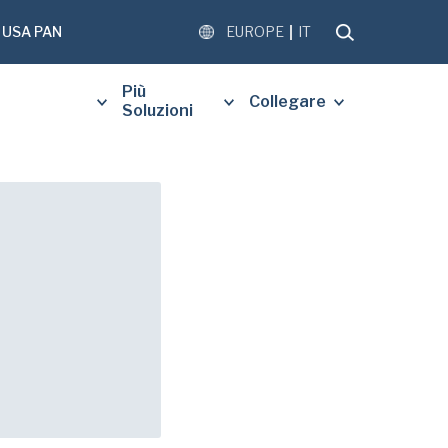
USA PAN
EUROPE
IT
Più
Collegare
Soluzioni
DI COMPILARE IL MODULO
NTE PER RICEVERE UNA
ATUITA DEL DOCUMENTO
.