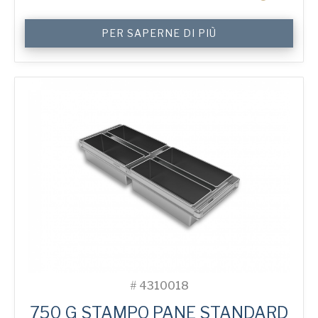
750
PER SAPERNE DI PIÙ
g
Sandwich
4-
in-
Block
Bread
Tin
quantità
#
4310018
750 G STAMPO PANE STANDARD