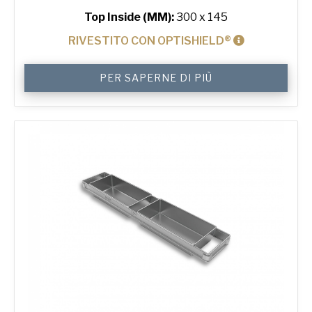
Top Inside (MM):
300 x 145
RIVESTITO CON OPTISHIELD®
800
PER SAPERNE DI PIÙ
g
Premium
Wide
3-
in-
Line
Bread
Tin
quantità