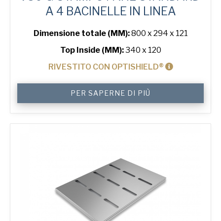
A 4 BACINELLE IN LINEA
Dimensione totale (MM):
800 x 294 x 121
Top Inside (MM):
340 x 120
RIVESTITO CON OPTISHIELD®
750
PER SAPERNE DI PIÙ
g
Sandwich
4-
in-
Block
Bread
Tin
quantità