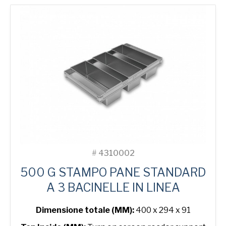
2-
in-
Line
Bread
Tin
quantità
#
4310002
500 G STAMPO PANE STANDARD
A 3 BACINELLE IN LINEA
Dimensione totale (MM):
400 x 294 x 91