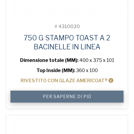
#
4310020
750 G STAMPO TOAST A 2
BACINELLE IN LINEA
Dimensione totale (MM):
400 x 375 x 101
Top Inside (MM):
360 x 100
RIVESTITO CON GLAZE AMERICOAT®
750
PER SAPERNE DI PIÙ
g
Toast
2-
in-
Line
Bread
Tin