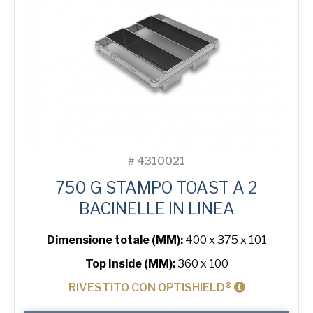
quantità
#
4310021
750 G STAMPO TOAST A 2
BACINELLE IN LINEA
Dimensione totale (MM):
400 x 375 x 101
Top Inside (MM):
360 x 100
RIVESTITO CON OPTISHIELD®