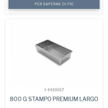
750
PER SAPERNE DI PIÙ
g
Toast
2-
in-
Line
Bread
Tin
quantità
#
4410017
800 G STAMPO PREMIUM LARGO