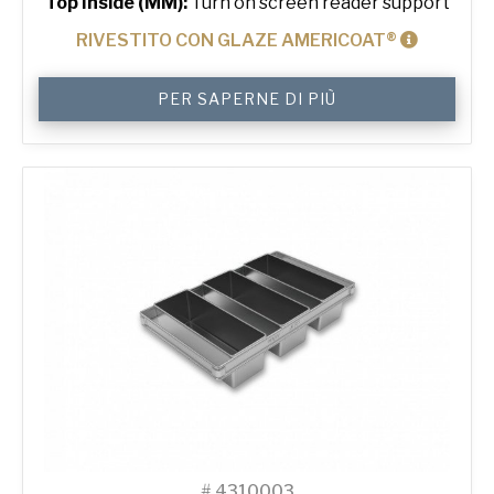
Top Inside (MM):
Turn on screen reader support
RIVESTITO CON GLAZE AMERICOAT®
500
PER SAPERNE DI PIÙ
g
Standard
3-
in-
Line
Bread
Tin
quantità
#
4310003