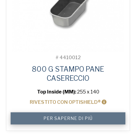
#
4410012
800 G STAMPO PANE
CASERECCIO
Top Inside (MM):
255 x 140
RIVESTITO CON OPTISHIELD®
800
PER SAPERNE DI PIÙ
g
Farmhouse
Bread