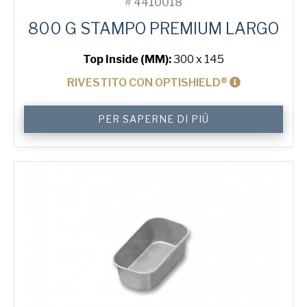
#
4410018
800 G STAMPO PREMIUM LARGO
Top Inside (MM):
300 x 145
RIVESTITO CON OPTISHIELD®
800
PER SAPERNE DI PIÙ
g
Premium
Wide
Tin
quantità