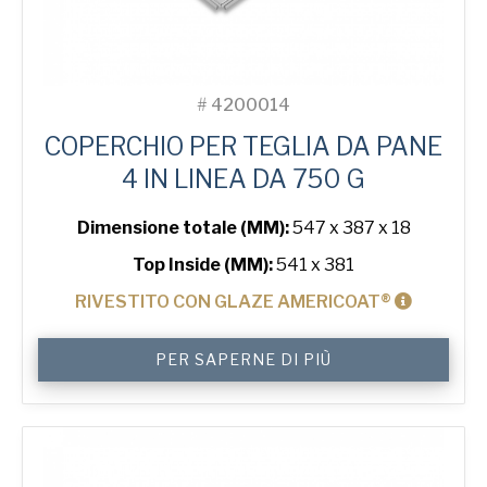
#
4200014
COPERCHIO PER TEGLIA DA PANE
4 IN LINEA DA 750 G
Dimensione totale (MM):
547 x 387 x 18
Top Inside (MM):
541 x 381
RIVESTITO CON GLAZE AMERICOAT®
Lid
PER SAPERNE DI PIÙ
for
750
g
Toast
4-
in-