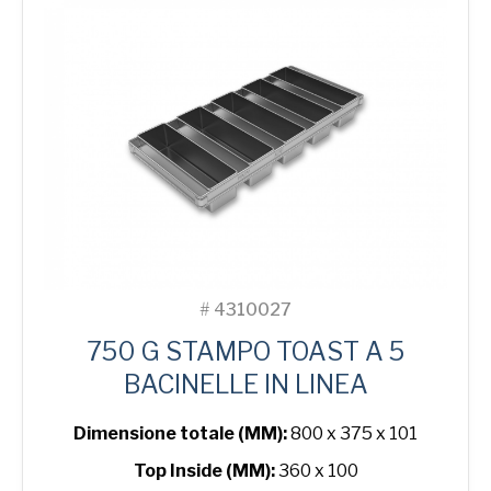
Line
Bread
Tin
quantità
#
4310027
750 G STAMPO TOAST A 5
BACINELLE IN LINEA
Dimensione totale (MM):
800 x 375 x 101
Top Inside (MM):
360 x 100