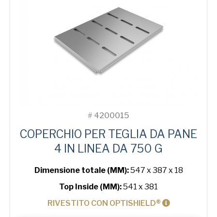
Line
Bread
Tin
quantità
#
4200015
COPERCHIO PER TEGLIA DA PANE
4 IN LINEA DA 750 G
Dimensione totale (MM):
547 x 387 x 18
Top Inside (MM):
541 x 381
RIVESTITO CON OPTISHIELD®