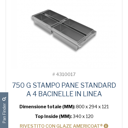
in-
Line
Bread
Tin
quantità
#
4310017
750 G STAMPO PANE STANDARD
A 4 BACINELLE IN LINEA
Pan Finder
Dimensione totale (MM):
800 x 294 x 121
Top Inside (MM):
340 x 120
RIVESTITO CON GLAZE AMERICOAT®