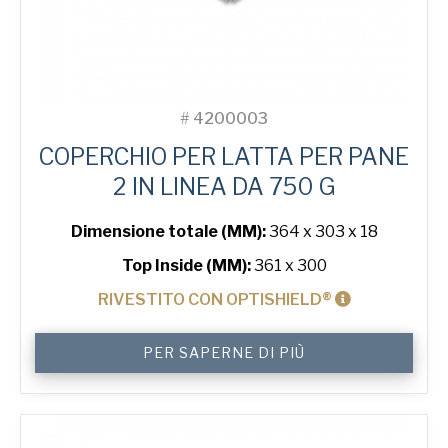
#
4200003
COPERCHIO PER LATTA PER PANE
2 IN LINEA DA 750 G
Dimensione totale (MM):
364 x 303 x 18
Top Inside (MM):
361 x 300
RIVESTITO CON OPTISHIELD®
Lid
PER SAPERNE DI PIÙ
for
750
g
Sandwich
2-