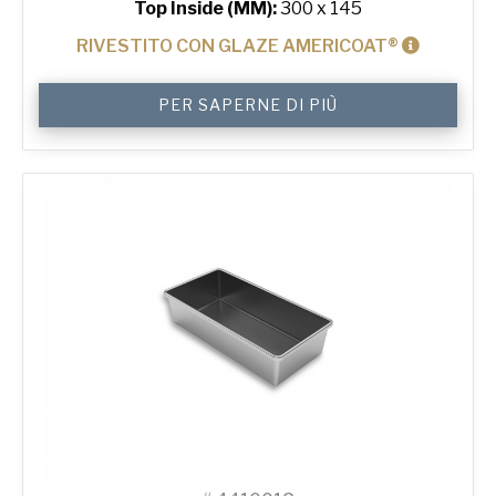
Top Inside (MM):
300 x 145
RIVESTITO CON GLAZE AMERICOAT®
800
PER SAPERNE DI PIÙ
g
Premium
Wide
Tin
quantità