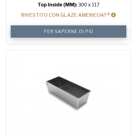
Top Inside (MM):
300 x 117
RIVESTITO CON GLAZE AMERICOAT®
800
PER SAPERNE DI PIÙ
g
Premium
High
Tin
quantità