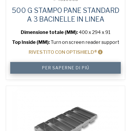
500 G STAMPO PANE STANDARD
A 3 BACINELLE IN LINEA
Dimensione totale (MM):
400 x 294 x 91
Top Inside (MM):
Turn on screen reader support
RIVESTITO CON OPTISHIELD®
500
PER SAPERNE DI PIÙ
g
Standard
3-
in-
Line
Bread
Tin
quantità