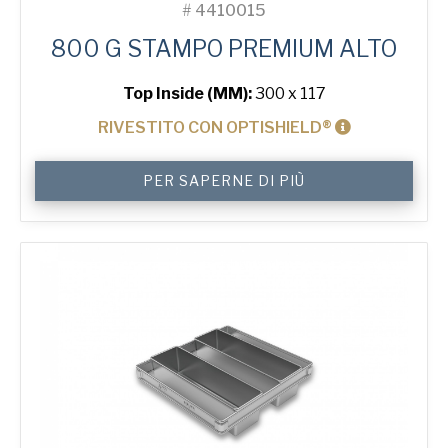
#
4410015
800 G STAMPO PREMIUM ALTO
Top Inside (MM):
300 x 117
RIVESTITO CON OPTISHIELD®
800
PER SAPERNE DI PIÙ
g
Premium
High
Tin
quantità