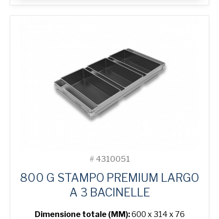
Wide
3-
in-
Line
Bread
Tin
quantità
#
4310051
800 G STAMPO PREMIUM LARGO
A 3 BACINELLE
Dimensione totale (MM):
600 x 314 x 76