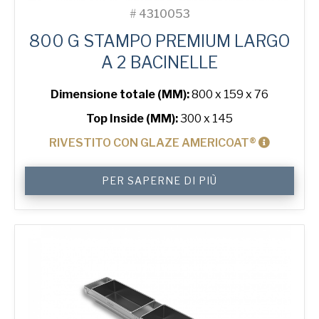
#
4310053
800 G STAMPO PREMIUM LARGO
A 2 BACINELLE
Dimensione totale (MM):
800 x 159 x 76
Top Inside (MM):
300 x 145
RIVESTITO CON GLAZE AMERICOAT®
800
PER SAPERNE DI PIÙ
g
Premium
Wide
2-
in-
Line
Bread
Tin
quantità