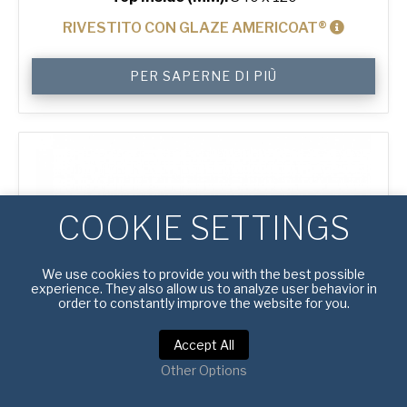
RIVESTITO CON GLAZE AMERICOAT®
750
PER SAPERNE DI PIÙ
g
Sandwich
3-
in-
Line
Bread
Tin
quantità
COOKIE SETTINGS
We use cookies to provide you with the best possible
experience. They also allow us to analyze user behavior in
order to constantly improve the website for you.
Accept All
Other Options
#
4310015