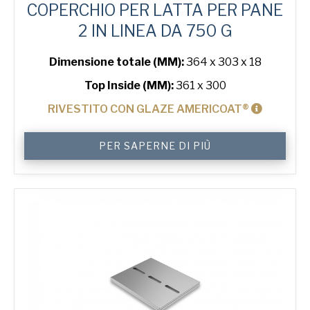
COPERCHIO PER LATTA PER PANE
2 IN LINEA DA 750 G
Dimensione totale (MM):
364 x 303 x 18
Top Inside (MM):
361 x 300
RIVESTITO CON GLAZE AMERICOAT®
Lid
PER SAPERNE DI PIÙ
for
750
g
Sandwich
2-
in-
Line
Bread
Tin
quantità