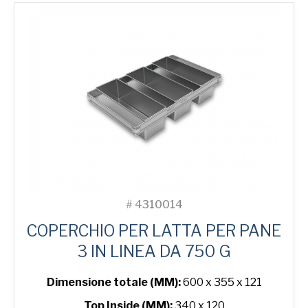
Tin
quantità
#
4310014
COPERCHIO PER LATTA PER PANE
3 IN LINEA DA 750 G
Dimensione totale (MM):
600 x 355 x 121
Top Inside (MM):
340 x 120