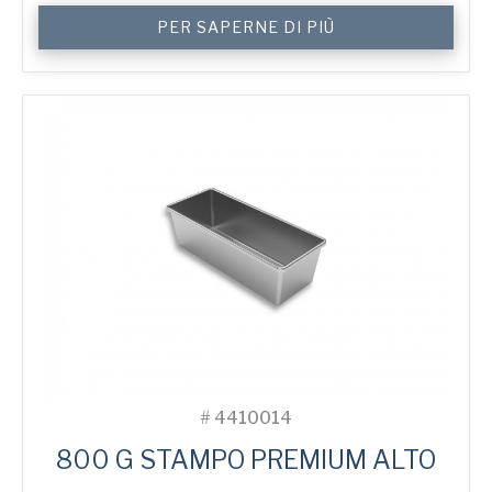
Lid
PER SAPERNE DI PIÙ
for
750
g
Toast
4-
in-
Line
Bread
Tin
quantità
#
4410014
800 G STAMPO PREMIUM ALTO