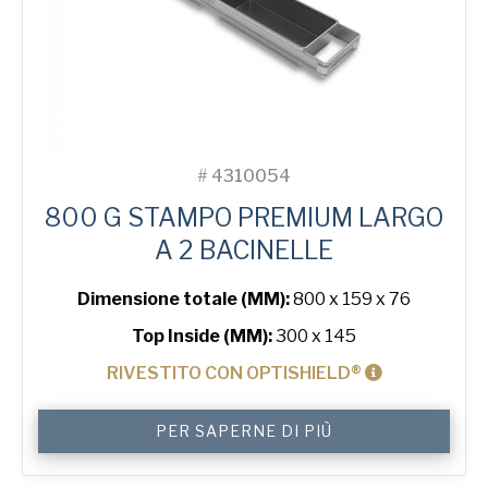
#
4310054
800 G STAMPO PREMIUM LARGO
A 2 BACINELLE
Dimensione totale (MM):
800 x 159 x 76
Top Inside (MM):
300 x 145
RIVESTITO CON OPTISHIELD®
800
PER SAPERNE DI PIÙ
g
Premium
Wide