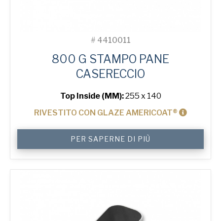
#
4410011
800 G STAMPO PANE
CASERECCIO
Top Inside (MM):
255 x 140
RIVESTITO CON GLAZE AMERICOAT®
800
PER SAPERNE DI PIÙ
g
Farmhouse
Bread
Tin
quantità