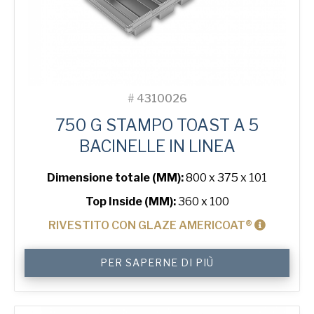
#
4310026
750 G STAMPO TOAST A 5
BACINELLE IN LINEA
Dimensione totale (MM):
800 x 375 x 101
Top Inside (MM):
360 x 100
RIVESTITO CON GLAZE AMERICOAT®
750
PER SAPERNE DI PIÙ
g
Toast
5-
in-