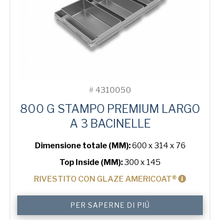
#
4310050
800 G STAMPO PREMIUM LARGO
A 3 BACINELLE
Dimensione totale (MM):
600 x 314 x 76
Top Inside (MM):
300 x 145
RIVESTITO CON GLAZE AMERICOAT®
800
PER SAPERNE DI PIÙ
g
Premium