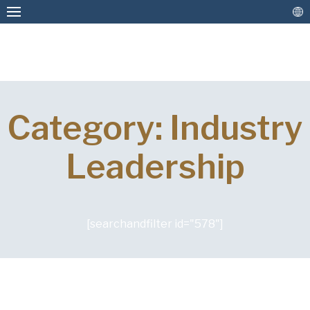
Forme & Tăvi de Copt Personalizate
Category: Industry
Cutii de Pâine & Tăvi de Copt în Stoc
Straturi de acoperire antiaderentă și Serviciul
Leadership
VĂ RUGĂM SĂ COMPLETAȚI
de Reteflonare
FORMULARUL DE MAI JOS PENTRU
Mai Multe Soluții
A PRIMI GRATUIT O COPIE A
DOCUMENTULUI SOLICITAT.
[searchandfilter id="578"]
Conectați
Nume
(Required)