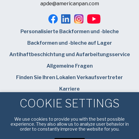
apde@americanpan.com
Personalisierte Backformen und -bleche
Backformen und -bleche auf Lager
Antihaftbeschichtung und Aufarbeitungsservice
Allgemeine Fragen
Finden Sie Ihren Lokalen Verkaufsvertreter
Karriere
COOKIE SETTINGS
Bundy Baking Solutions
We use cookies to provide you with the best possible
experience. They also allow us to analyze user behavior in
order to constantly improve the website for you.