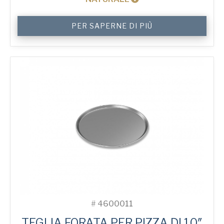
10"
PER SAPERNE DI PIÙ
Solid
Pizza
Tray
quantità
#
4600011
TEGLIA FORATA PER PIZZA DI 10″