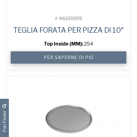
#
4600009
TEGLIA FORATA PER PIZZA DI 10″
Top Inside (MM):
254
10"
PER SAPERNE DI PIÙ
Perforated
Pizza
Tray
quantità
Pan Finder