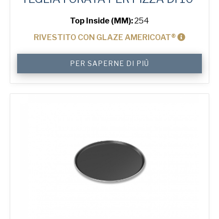
Top Inside (MM):
254
RIVESTITO CON GLAZE AMERICOAT®
10"
PER SAPERNE DI PIÙ
Solid
Pizza
Tray
quantità