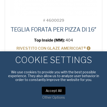
#
4600029
TEGLIA FORATA PER PIZZA DI 16″
Top Inside (MM):
404
RIVESTITO CON GLAZE AMERICOAT®
COOKIE SETTINGS
16"
PER SAPERNE DI PIÙ
Solid
Pizza
Tray
We use cookies to provide you with the best possible
experience. They also allow us to analyze user behavior in
quantità
order to constantly improve the website for you.
Accept All
Other Options