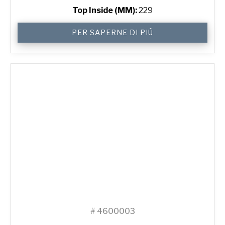
Top Inside (MM):
229
9"
PER SAPERNE DI PIÙ
Perforated
Pizza
Tray
quantità
#
4600003