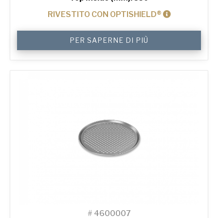
RIVESTITO CON OPTISHIELD®
14"
PER SAPERNE DI PIÙ
Perforated
Pizza
Tray
quantità
#
4600007