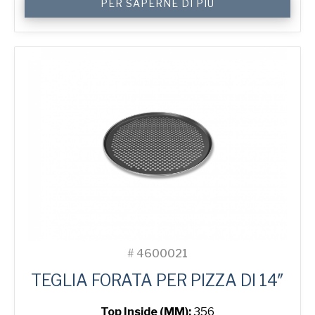
PER SAPERNE DI PIÙ
Perforated
Pizza
Tray
quantità
#
4600021
TEGLIA FORATA PER PIZZA DI 14″
Top Inside (MM):
356