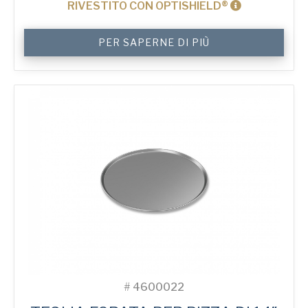
RIVESTITO CON OPTISHIELD®
9"
PER SAPERNE DI PIÙ
Solid
Pizza
Tray
quantità
#
4600022