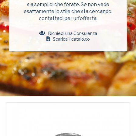
Cognome
(Obbligatorio)
sia semplici che forate. Se non vede
Chicago Metallic
esattamente lo stile che sta cercando,
contattaci per un’offerta.
Pan GLO
Azienda
(Obbligatorio)
Runex
Richiedi una Consulenza
Scarica il catalogo
Telefono
Synova
Turbel
Indirizzo
USA Pan
e-
mail
(Obbligatorio)
Nazione
(Obbligatorio)
Nazione *
Consent
Sì, ho letto e compreso
l'Informativa sulla privacy
(Obbligatorio)
di American Pan.
SUBMIT