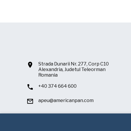
Strada Dunarii Nr. 277, Corp C10
Alexandria, Judetul Teleorman
Romania
+40 374 664 600
apeu@americanpan.com