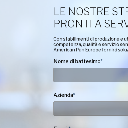
LE NOSTRE ST
PRONTI A SERV
Con stabilimenti di produzione e uff
competenza, qualità e servizio senza
American Pan Europe fornirà soluzio
Nome di battesimo
*
Azienda
*