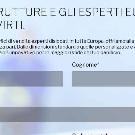
Cognome
RUTTURE E GLI ESPERTI 
(Obbligatorio)
IRTI.
Azienda
(Obbligatorio)
ici di vendita esperti dislocati in tutta Europa, offriamo all
Telefono
 pari. Dalle dimensioni standard a quelle personalizzate e ai
ni innovative per le maggiori sfide del tuo panificio.
Cognome
*
Indirizzo
e-
mail
(Obbligatorio)
Nazione
Nazione *
(Obbligatorio)
Consent
Sì, ho letto 
American Pan
(Obbligatorio)