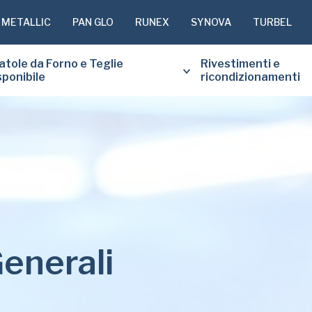
 METALLIC
PAN GLO
RUNEX
SYNOVA
TURBEL
atole da Forno e Teglie
Rivestimenti e
sponibile
ricondizionamenti
SI PREGA 
SOTTOSTA
COPIA GR
RICHIESTO
enerali
Nome
di
battesimo
(Obbligatorio)