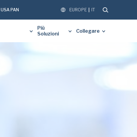
USA PAN
EUROPE
IT
Più
Collegare
Soluzioni
DI COMPILARE IL MODULO
NTE PER RICEVERE UNA
ATUITA DEL DOCUMENTO
.