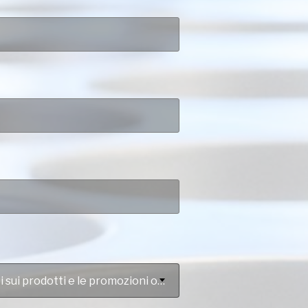
Sì, mi piacerebbe American Pan Europe e Bundy Baking Solutions ad inviarmi aggiornamenti sui prodotti e le promozioni occasionali.