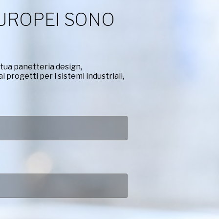
EUROPEI SONO
a tua panetteria design,
 progetti per i sistemi industriali,
e compreso
l'Informativa sulla privacy
di
.