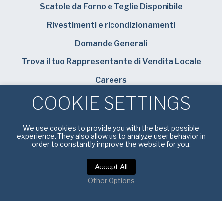
Scatole da Forno e Teglie Disponibile
Rivestimenti e ricondizionamenti
Domande Generali
Trova il tuo Rappresentante di Vendita Locale
Careers
COOKIE SETTINGS
Bundy Baking Solutions
We use cookies to provide you with the best possible
experience. They also allow us to analyze user behavior in
order to constantly improve the website for you.
Informativa sulla privacy
|
Condizioni di servizio
Accept All
Other Options
Copyright © 2025 American Pan Europe. Tutti i diritti
riservati.