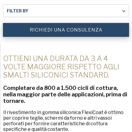
Cognome
(Obbligatorio)
Chicago Metallic
FILTER BY
Pan GLO
Azienda
(Obbligatorio)
RICHIEDI UNA CONSULENZA
Runex
Telefono
Synova
Turbel
OTTIENI UNA DURATA DA 3 A 4
Indirizzo
VOLTE MAGGIORE RISPETTO AGLI
USA Pan
e-
SMALTI SILICONICI STANDARD.
mail
(Obbligatorio)
Nazione
Completare da 800 a 1.500 cicli di cottura,
Nazione *
(Obbligatorio)
nella maggior parte delle applicazioni, prima di
tornare.
Consent
Sì, ho letto e compreso
l'Informativa sulla privacy
Il rivestimento in gomma siliconica FlexiCoat è ottimo
di American Pan.
(Obbligatorio)
per coprire teglie, schermi da forno e altri vassoi
perforati per fornire caratteristiche di cottura
specifiche e qualità costante.