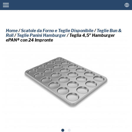
Home
/
Scatole da Forno e Teglie Disponibile
/
Teglie Bun &
Roll
/
Teglie Panini Hamburger
/ Teglia 4,5″ Hamburger
ePAN® con 24 Impronte
Stampi da Forno e Teglie Personalizzate
Scatole da Forno e Teglie Disponibile
Rivestimenti e ricondizionamenti
SI PREGA DI COMPILARE IL
MODULO SOTTOSTANTE PER
Più Soluzioni
RICEVERE UNA COPIA GRATUITA
Collegare
DEL DOCUMENTO RICHIESTO.
Nome
di
battesimo
American Pan
(Obbligatorio)