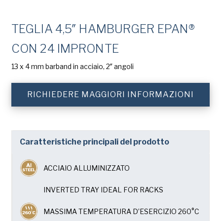
Cognome
(Obbligatorio)
Chicago Metallic
TEGLIA 4,5″ HAMBURGER EPAN®
Pan GLO
Azienda
(Obbligatorio)
CON 24 IMPRONTE
Runex
13 x 4 mm barband in acciaio, 2″ angoli
Telefono
Synova
Turbel
RICHIEDERE MAGGIORI INFORMAZIONI
Indirizzo
USA Pan
e-
mail
(Obbligatorio)
Nazione
Caratteristiche principali del prodotto
Nazione *
(Obbligatorio)
ACCIAIO ALLUMINIZZATO
Consent
Sì, ho letto e compreso
l'Informativa sulla privacy
di American Pan.
INVERTED TRAY IDEAL FOR RACKS
(Obbligatorio)
MASSIMA TEMPERATURA D’ESERCIZIO 260°C