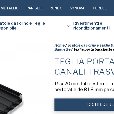
 METALLIC
PAN GLO
RUNEX
SYNOVA
TURBEL
atole da Forno e Teglie
Rivestimenti e
sponibile
ricondizionamenti
Home
/
Scatole da Forno e Teglie D
Baguette
/ Teglia porta bacchette c
TEGLIA PORT
SI PREGA 
SOTTOSTA
CANALI TRAS
COPIA GR
RICHIESTO
15 x 20 mm tubo esterno in a
perforație de Ø1,8 mm pe c
Nome
di
RICHIEDER
battesimo
(Obbligatorio)