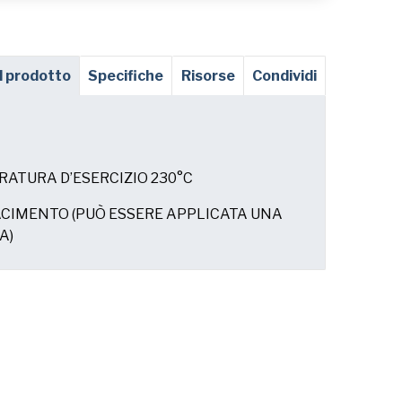
el prodotto
Specifiche
Risorse
Condividi
ATURA D’ESERCIZIO 230°C
ACIMENTO (PUÒ ESSERE APPLICATA UNA
A)
e compreso
l'Informativa sulla privacy
di
.