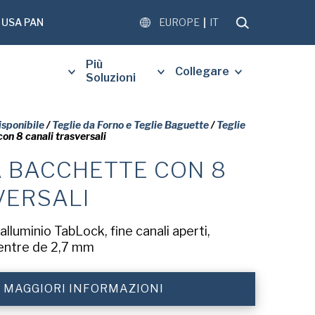
USA PAN
EUROPE
IT
Più
Collegare
Soluzioni
isponibile
/
Teglie da Forno e Teglie Baguette
/
Teglie
on 8 canali trasversali
A BACCHETTE CON 8
DI COMPILARE IL MODULO
NTE PER RICEVERE UNA
VERSALI
ATUITA DEL DOCUMENTO
.
lluminio TabLock, fine canali aperti,
entre de 2,7 mm
E MAGGIORI INFORMAZIONI