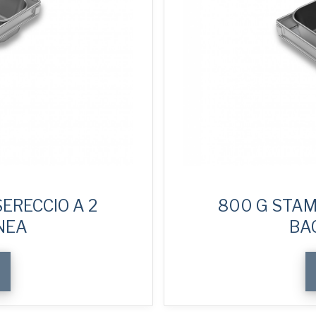
ERECCIO A 2
800 G STAM
INEA
BAC