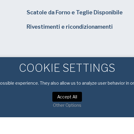
Scatole da Forno e Teglie Disponibile
Rivestimenti e ricondizionamenti
COOKIE SETTINGS
ssible experience. They also allow us to analyze user behavior in o
Accept All
Other Options
Informativa sulla privacy
|
Condizioni di servizio