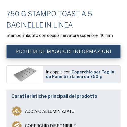
Cognome
(Obbligatorio)
Chicago Metallic
750 G STAMPO TOAST A 5
Pan GLO
Azienda
BACINELLE IN LINEA
(Obbligatorio)
Runex
Stampo imbutito con doppia nervatura superiore, 46 mm
Telefono
Synova
RICHIEDERE MAGGIORI INFORMAZIONI
Turbel
Indirizzo
USA Pan
e-
mail
In coppia con
Coperchio per Teglia
da Pane 5 in Linea da 750 g
(Obbligatorio)
Nazione
Nazione *
(Obbligatorio)
Caratteristiche principali del prodotto
Consent
Sì, ho letto e compreso
l'Informativa sulla privacy
di American Pan.
(Obbligatorio)
ACCIAIO ALLUMINIZZATO
COPERCHIO DISPONIBILE