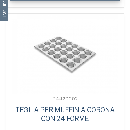
Pan Finder
Muffin
Tray
with
40
Moulds
quantità
#
4420002
TEGLIA PER MUFFIN A CORONA
CON 24 FORME