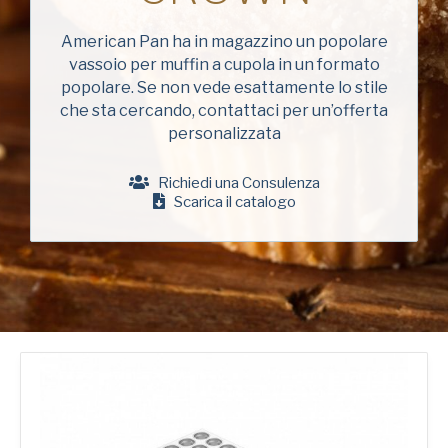
Cognome
(Obbligatorio)
Chicago Metallic
American Pan ha in magazzino un popolare
vassoio per muffin a cupola in un formato
Pan GLO
Azienda
popolare. Se non vede esattamente lo stile
(Obbligatorio)
Runex
che sta cercando, contattaci per un’offerta
personalizzata
Telefono
Synova
Richiedi una Consulenza
Turbel
Scarica il catalogo
Indirizzo
USA Pan
e-
mail
(Obbligatorio)
Nazione
Nazione *
(Obbligatorio)
Consent
Sì, ho letto e compreso
l'Informativa sulla privacy
di American Pan.
(Obbligatorio)