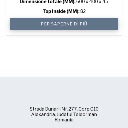
Dimensione totale (MM):
600 x 400 x 45
Top Inside (MM):
82
Crown
PER SAPERNE DI PIÙ
Muffin
Tray
with
24
Moulds
quantità
Strada Dunarii Nr. 277, Corp C10
Alexandria, Judetul Teleorman
Romania