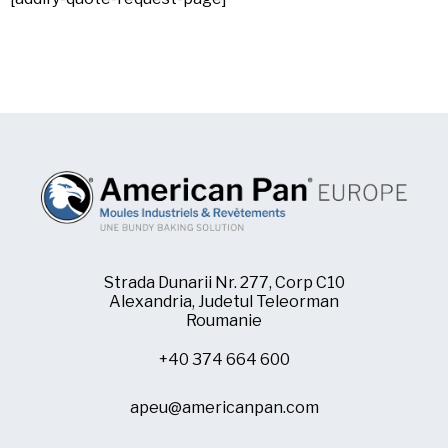
Nom
de
Chicago Metallic
famille
(Nécessaire)
Pan GLO
Nom
de
Runex
l'entreprise
(Nécessaire)
Phone
Synova
Turbel
Email
USA Pan
(Nécessaire)
Strada Dunarii Nr. 277, Corp C10
Country
Pays *
Alexandria, Judetul Teleorman
(Nécessaire)
Roumanie
+40 374 664 600
Consent
Oui, j'ai lu et compris la
politique de confidentialité
d'American Pan.
(Nécessaire)
apeu@americanpan.com