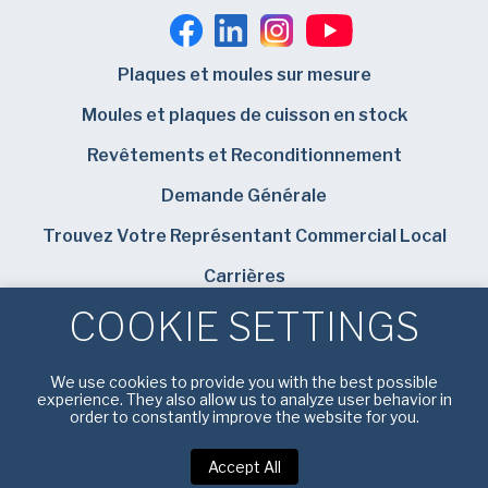
Plaques et moules sur mesure
Moules et plaques de cuisson en stock
Revêtements et Reconditionnement
Demande Générale
Trouvez Votre Représentant Commercial Local
Carrières
COOKIE SETTINGS
Bundy Baking Solutions
We use cookies to provide you with the best possible
experience. They also allow us to analyze user behavior in
order to constantly improve the website for you.
Politique de confidentialité
|
Conditions d’utilisation
Accept All