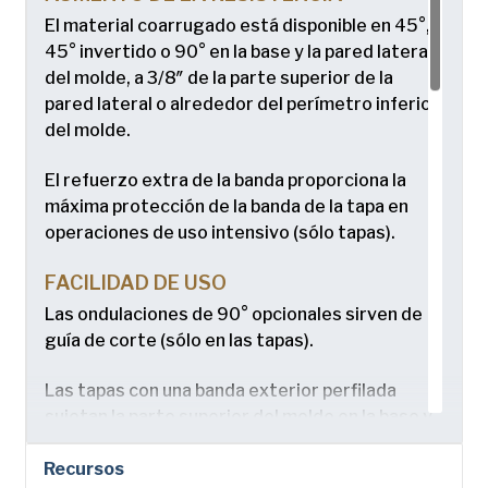
El material coarrugado está disponible en 45°,
45° invertido o 90° en la base y la pared lateral
del molde, a 3/8″ de la parte superior de la
pared lateral o alrededor del perímetro inferior
del molde.
El refuerzo extra de la banda proporciona la
máxima protección de la banda de la tapa en
operaciones de uso intensivo (sólo tapas).
FACILIDAD DE USO
Las ondulaciones de 90° opcionales sirven de
guía de corte (sólo en las tapas).
Las tapas con una banda exterior perfilada
sujetan la parte superior del molde en la base y
actúan como asas al destapar el molde (sólo
Recursos
tapas).