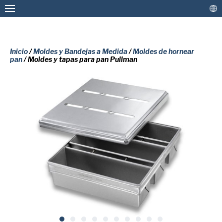
Inicio
/
Moldes y Bandejas a Medida
/
Moldes de hornear
pan
/ Moldes y tapas para pan Pullman
Moldes y Bandejas a Medida
Moldes de Pan & Bandejas para Hornear en
Stock
COMPLETE EL SIGUIENTE
Recubrimientos y Mantenimiento
FORMULARIO PARA RECIBIR UNA
Más Soluciones
COPIA GRATUITA DEL DOCUMENTO
SOLICITADO.
Contacto
Nombre
(Obligatorio)