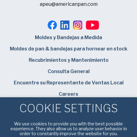
apeu@americanpan.com
Moldes y Bandejas a Medida
Moldes de pan & bandejas para hornear en stock
Recubrimientos y Mantenimiento
Consulta General
Encuentre su Representante de Ventas Local
Careers
COOKIE SETTINGS
Bundy Baking Solutions
We use cookies to provide you with the best possible
experience. They also allow us to analyze user behavior in
order to constantly improve the website for you.