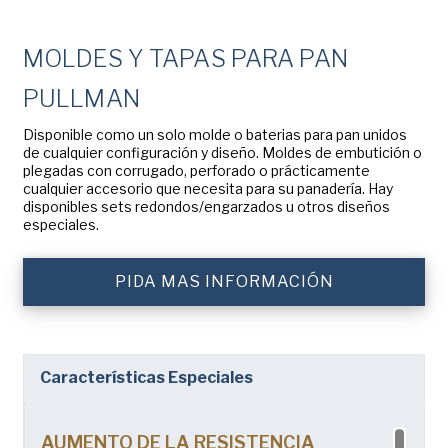
Apellido
(Obligatorio)
American Pan
Chicago Metallic
MOLDES Y TAPAS PARA PAN
Empresa
(Obligatorio)
Pan GLO
PULLMAN
Runex
Disponible como un solo molde o baterias para pan unidos
Teléfono
de cualquier configuración y diseño. Moldes de embutición o
Synova
plegadas con corrugado, perforado o prácticamente
cualquier accesorio que necesita para su panadería. Hay
disponibles sets redondos/engarzados u otros diseños
Turbel
Dirección
especiales.
de
USA Pan
correo
electrónico
(Obligatorio)
PIDA MAS INFORMACIÓN
Nación
(Obligatorio)
Nación *
Consent
Sí, he leído y comprendo la
Política de privacidad
de
(Obligatorio)
Características Especiales
American Pan.
AUMENTO DE LA RESISTENCIA
SUBMIT