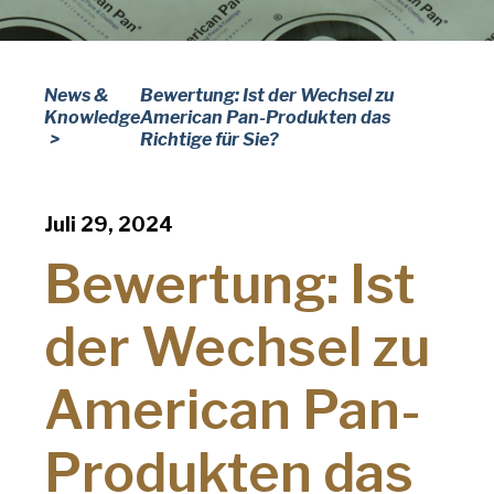
American Pan
Nachname
Chicago Metallic
(erforderlich)
Pan GLO
News &
Bewertung: Ist der Wechsel zu
Name
Knowledge
American Pan-Produkten das
der
Richtige für Sie?
Runex
Firma
(erforderlich)
Synova
Telefon
Juli 29, 2024
Turbel
Bewertung: Ist
E-
USA Pan
Mail-
Addresse
der Wechsel zu
(erforderlich)
Nation
Nation *
(erforderlich)
American Pan-
Consent
Ja, ich habe die
Datenschutzrichtlinie
von
Produkten das
American Pan gelesen und verstanden.
(erforderlich)