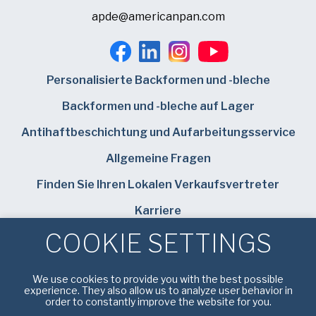
apde@americanpan.com
Personalisierte Backformen und -bleche
Backformen und -bleche auf Lager
Antihaftbeschichtung und Aufarbeitungsservice
Allgemeine Fragen
Finden Sie Ihren Lokalen Verkaufsvertreter
Karriere
COOKIE SETTINGS
Bundy Baking Solutions
We use cookies to provide you with the best possible
experience. They also allow us to analyze user behavior in
order to constantly improve the website for you.