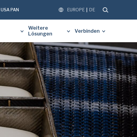
USA PAN
EUROPE
DE
Weitere
Verbinden
Lösungen
LEN SIE DAS FOLGENDE
 AUS, UM EINE KOSTENLOSE
S ANGEFORDERTEN
S ZU ERHALTEN.