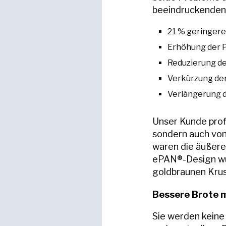
beeindruckenden
21 % geringer
Erhöhung der P
Reduzierung d
Verkürzung der
Verlängerung 
Unser Kunde prof
sondern auch von
waren die äußeren
ePAN®-Design wur
goldbraunen Krus
Bessere Brote 
Sie werden keine