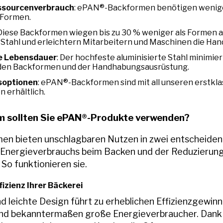
ssourcenverbrauch
: ePAN®-Backformen benötigen wenige
Formen.
 Diese Backformen wiegen bis zu 30 % weniger als Formen
 Stahl und erleichtern Mitarbeitern und Maschinen die Ha
e Lebensdauer
: Der hochfeste aluminisierte Stahl minimie
den Backformen und der Handhabungsausrüstung.
soptionen
: ePAN®-Backformen sind mit all unseren erstkl
 erhältlich.
 sollten Sie ePAN®-Produkte verwenden?
n bieten unschlagbaren Nutzen in zwei entscheiden
Energieverbrauchs beim Backen und der Reduzierung
 So funktionieren sie.
fizienz Ihrer Bäckerei
 leichte Design führt zu erheblichen Effizienzgewinn
sind bekanntermaßen große Energieverbraucher. Dan