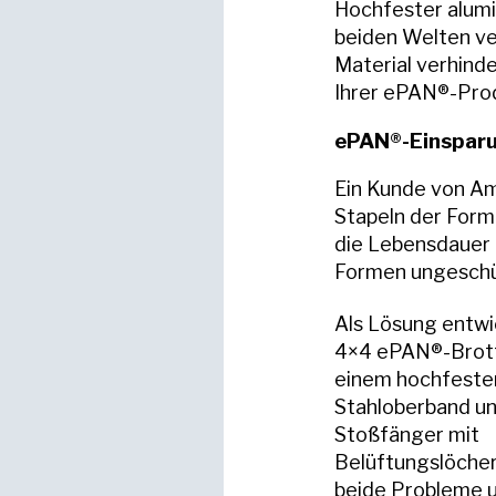
Hochfester alumin
beiden Welten ve
Material verhind
Ihrer ePAN®-Prod
ePAN®-Einsparun
Ein Kunde von Am
Stapeln der Form
die Lebensdauer 
Formen ungeschüt
Als Lösung entwic
4×4 ePAN®-Brot
einem hochfesten
Stahloberband u
Stoßfänger mit
Belüftungslöcher
beide Probleme u