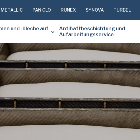
 METALLIC
PAN GLO
RUNEX
SYNOVA
TURBEL
men und -bleche auf
Antihaftbeschichtung und
Aufarbeitungsservice
BITTE FÜL
FORMULAR
KOPIE DE
DOKUMENT
Vorname
(erforderlich)