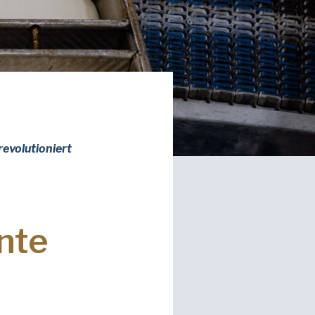
revolutioniert
nte
ie
Datenschutzrichtlinie
von American
nd verstanden.