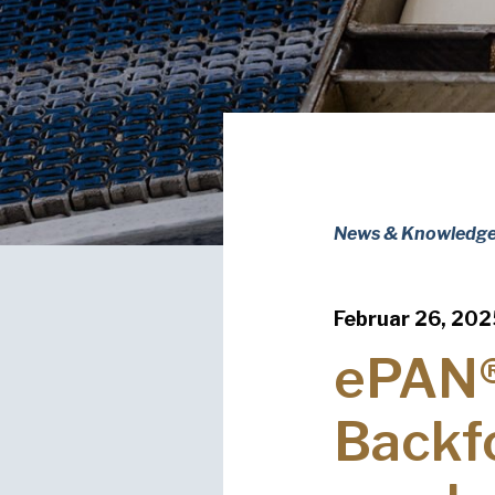
News & Knowledg
Februar 26, 202
ePAN®:
Backf