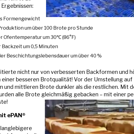
 Ergebnissen:
es Formengewicht
roduktion um über 100 Brote pro Stunde
er Ofentemperatur um 30℃ (86°F)
 Backzeit um 0,5 Minuten
der Beschichtungslebensdauer um über 40 %
itierte nicht nur von verbesserten Backformen und hö
 einer besseren Brotqualität! Vor der Umstellung a
 und mittleren Brote dunkler als die restlichen. Mit
den alle Brote gleichmäßig gebacken – mit einer p
te!
mit ePAN®
 langlebigere