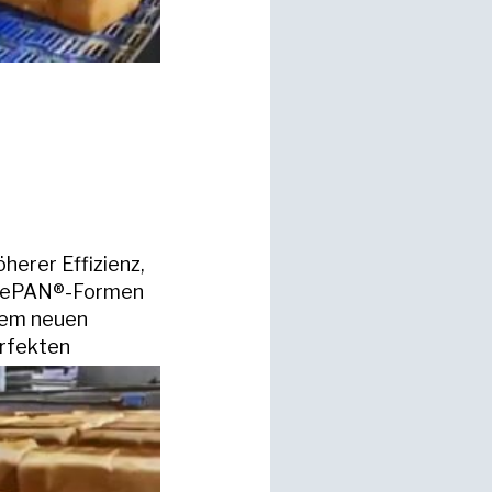
herer Effizienz,
uf ePAN®-Formen
 dem neuen
erfekten