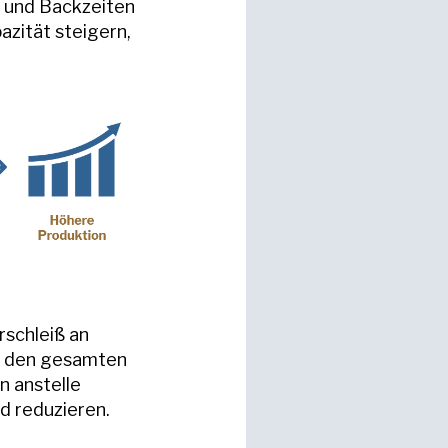
 und Backzeiten
zität steigern,
schleiß an
r den gesamten
 anstelle
 reduzieren.