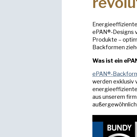
revolu
Energieeffizient
ePAN®-Designs ve
Produkte – optim
Backformen ziehe
Was ist ein ePA
ePAN®-Backforme
werden exklusiv v
energieeffizient
aus unserem firm
außergewöhnliche