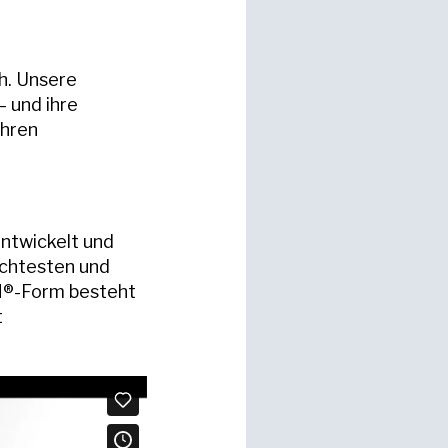
h. Unsere
– und ihre
ihren
ntwickelt und
ichtesten und
N®-Form besteht
t