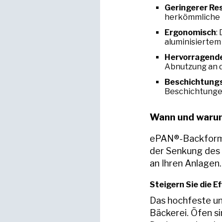
Geringerer Re
herkömmliche 
Ergonomisch
:
aluminisiertem
Hervorragend
Abnutzung an 
Beschichtung
Beschichtungen
Wann und warum
ePAN®-Backforme
der Senkung des 
an Ihren Anlagen.
Steigern Sie die Ef
Das hochfeste und
Bäckerei. Öfen 