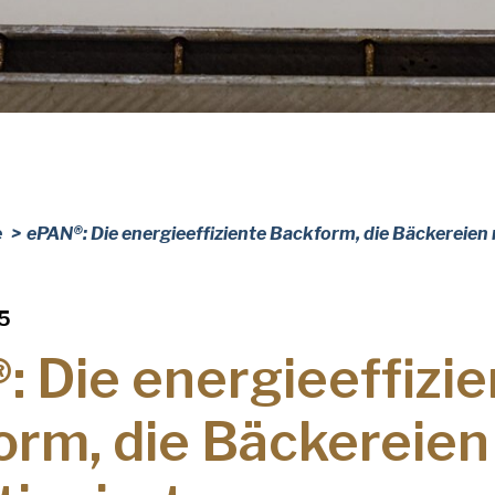
Nachname
(erforderlich)
Name
der
Firma
(erforderlich)
Telefon
e
ePAN®: Die energieeffiziente Backform, die Bäckereien 
E-
Mail-
Addresse
(erforderlich)
5
Nation
Nation *
(erforderlich)
 Die energieeffizie
Consent
Ja, ich habe d
orm, die Bäckereien
Pan gelesen u
(erforderlich)