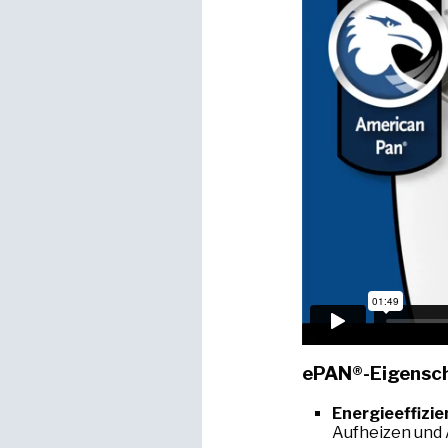
ePAN®-Eigensc
Energieeffizie
Aufheizen und