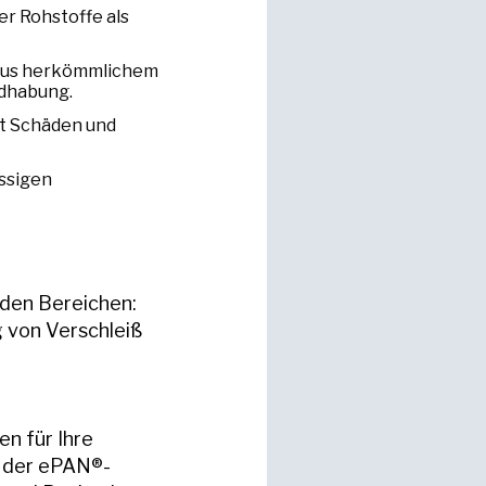
r Rohstoffe als
 aus herkömmlichem
ndhabung.
rt Schäden und
assigen
den Bereichen:
 von Verschleiß
en für Ihre
k der ePAN®-