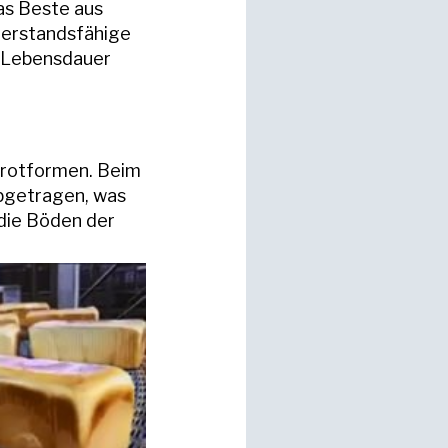
das Beste aus
iderstandsfähige
e Lebensdauer
Brotformen. Beim
bgetragen, was
die Böden der