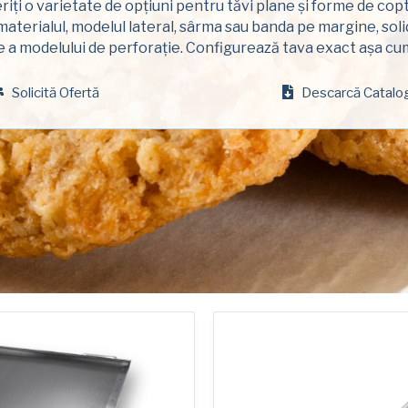
iți o varietate de opțiuni pentru tăvi plane și forme de copt,
Numele
de
aterialul, modelul lateral, sârma sau banda pe margine, soli
familie
 a modelului de perforație. Configurează tava exact așa cum
(Required)
Companie
(Required)
Solicită Ofertă
Descarcă Catalo
Telefon
Adresa
de
e-
mail
Țară
(Required)
Țară *
(Required)
Consent
Da, am citit și
American Pan
(Required)