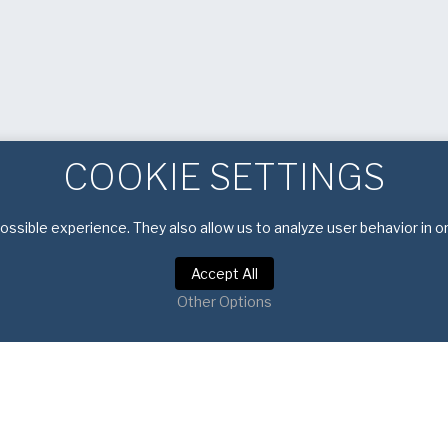
COOKIE SETTINGS
ssible experience. They also allow us to analyze user behavior in o
Accept All
Other Options
olitica de confidențialitate
|
Termeni și condiții de utiliza
ri de autor © 2025 American Pan Europe. Toate drepturile rez