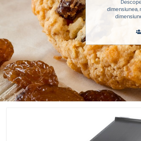
Descoper
dimensiunea, m
dimensiune