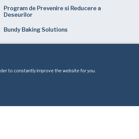
Program de Prevenire si Reducere a
Deseurilor
Bundy Baking Solutions
rder to constantly improve the website for you.
re
ervate.