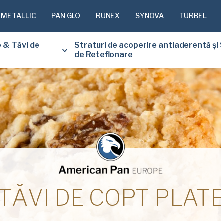
 METALLIC
PAN GLO
RUNEX
SYNOVA
TURBEL
e & Tăvi de
Straturi de acoperire antiaderentă și 
de Reteflonare
VĂ RUGĂM
FORMULAR
PRIMI GRA
DOCUMENTU
TĂVI DE COPT PLAT
Nume
(Required)