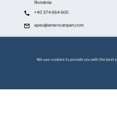
România
+40 374 664 600
apeu@americanpan.com
We use cookies to provide you with the best po
P
Dreptu