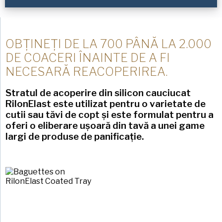
Numele
American Pan
de
familie
(Required)
Chicago Metallic
Companie
(Required)
OBȚINEȚI DE LA 700 PÂNĂ LA 2.000
Pan GLO
DE COACERI ÎNAINTE DE A FI
Runex
NECESARĂ REACOPERIREA.
Telefon
Synova
Stratul de acoperire din silicon cauciucat
RilonElast este utilizat pentru o varietate de
Turbel
Adresa
cutii sau tăvi de copt și este formulat pentru a
de
USA Pan
e-
oferi o eliberare ușoară din tavă a unei game
mail
(Required)
largi de produse de panificație.
Țară
(Required)
Țară *
Consent
Da, am citit și am înțeles
Politica de
(Required)
confidențialitate
a American Pan.
SUBMIT